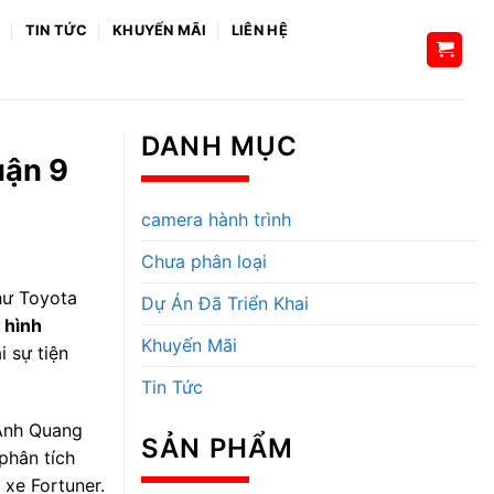
H
TIN TỨC
KHUYẾN MÃI
LIÊN HỆ
DANH MỤC
uận 9
camera hành trình
Chưa phân loại
như Toyota
Dự Án Đã Triển Khai
 hình
Khuyến Mãi
i sự tiện
Tin Tức
 Anh Quang
SẢN PHẨM
phân tích
xe Fortuner.