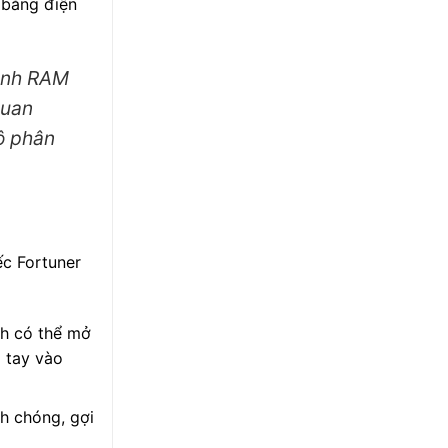
 bằng điện
hình RAM
quan
độ phân
ếc Fortuner
nh có thể mở
m tay vào
h chóng, gợi