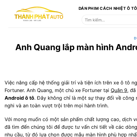
Bỏ
DÁN PHIM CÁCH NHIỆT Ô T
qua
Tìm
nội
kiếm:
dung
D
Anh Quang lắp màn hình Andro
Việc nâng cấp hệ thống giải trí và tiện ích trên xe ô tô
Fortuner. Anh Quang, một chủ xe Fortuner tại
Quận 9
, đ
Android ô tô
. Đây không chỉ là một sự thay đổi về công n
nghi và an toàn vượt trội trên mọi hành trình.
Với mong muốn có một sản phẩm chất lượng cao, dịch v
đã tìm đến chúng tôi để được tư vấn chi tiết về các dò
nhu cầu, từ đó lựa chọn được mẫu màn hình phù hợp nhất