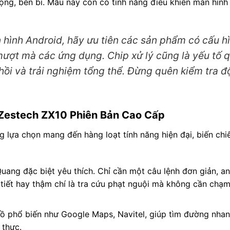
rọng, bền bỉ. Mẫu này còn có tính năng điều khiển màn hình
 hình Android, hãy ưu tiên các sản phẩm có cấu 
ượt mà các ứng dụng. Chip xử lý cũng là yếu tố 
hồi và trải nghiệm tổng thể. Đừng quên kiểm tra 
d Zestech ZX10 Phiên Bản Cao Cấp
ựa chọn mang đến hàng loạt tính năng hiện đại, biến chi
uang đặc biệt yêu thích. Chỉ cần một câu lệnh đơn giản, a
 tiết hay thậm chí là tra cứu phạt nguội mà không cần chạ
 phổ biến như Google Maps, Navitel, giúp tìm đường nhan
 thực.