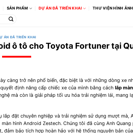
Ô
SẢN PHẨM
DỰ ÁN ĐÃ TRIỂN KHAI
THƯ VIỆN HÌNH ẢN
Ự ÁN ĐÃ TRIỂN KHAI
id ô tô cho Toyota Fortuner tại Q
 ngày càng trở nên phổ biến, đặc biệt là với những dòng xe 
ã quyết định nâng cấp chiếc xe của mình bằng cách
lắp màn
ghệ mà còn là giải pháp tối ưu hóa trải nghiệm lái, mang lạ
ụ lắp đặt chuyên nghiệp và trải nghiệm sử dụng mượt mà,
ng màn hình Android Zestech. Chúng tôi đã cùng Anh Quang 
, đảm bảo tích hợp hoàn hảo với hệ thống nguyên bản của 