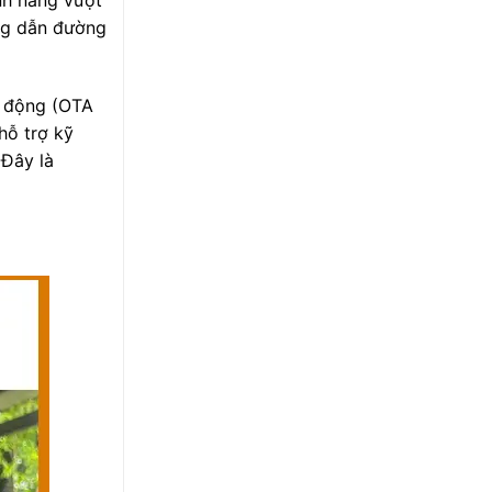
ính năng vượt
ống dẫn đường
ự động (OTA
hỗ trợ kỹ
 Đây là