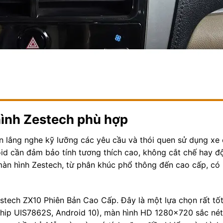
hình Zestech phù hợp
n lắng nghe kỹ lưỡng các yêu cầu và thói quen sử dụng xe 
oid cần đảm bảo tính tương thích cao, không cắt chế hay đ
màn hình Zestech, từ phân khúc phổ thông đến cao cấp, có
stech ZX10 Phiên Bản Cao Cấp. Đây là một lựa chọn rất tố
ip UIS7862S, Android 10), màn hình HD 1280×720 sắc nét,