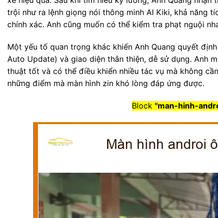
xe hiệu quả. Sau khi tìm hiểu kỹ lưỡng, Anh Quang nhận t
trội như ra lệnh giọng nói thông minh AI Kiki, khả năng t
chính xác. Anh cũng muốn có thể kiểm tra phạt nguội nh
Một yếu tố quan trọng khác khiến Anh Quang quyết địn
Auto Update) và giao diện thân thiện, dễ sử dụng. Anh 
thuật tốt và có thể điều khiển nhiều tác vụ mà không cần 
những điểm mà màn hình zin khó lòng đáp ứng được.
Block
"man-hinh-andro