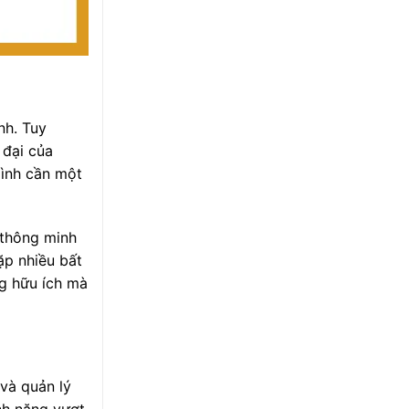
nh. Tuy
 đại của
mình cần một
 thông minh
ặp nhiều bất
ng hữu ích mà
 và quản lý