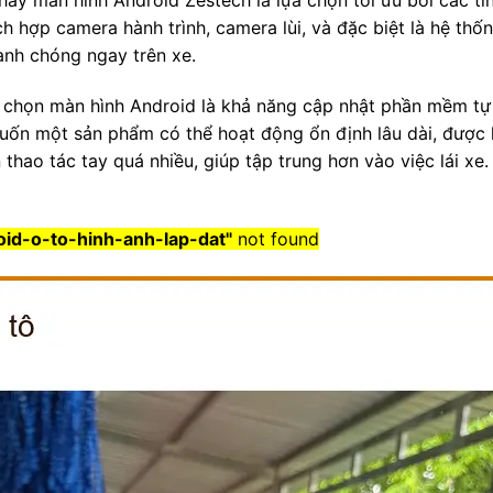
hấy màn hình Android Zestech là lựa chọn tối ưu bởi các t
ích hợp camera hành trình, camera lùi, và đặc biệt là hệ th
anh chóng ngay trên xe.
h chọn màn hình Android là khả năng cập nhật phần mềm t
muốn một sản phẩm có thể hoạt động ổn định lâu dài, được 
thao tác tay quá nhiều, giúp tập trung hơn vào việc lái xe.
id-o-to-hinh-anh-lap-dat"
not found