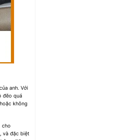
của anh. Với
ộ đẽo quá
 hoặc không
t cho
 và đặc biệt