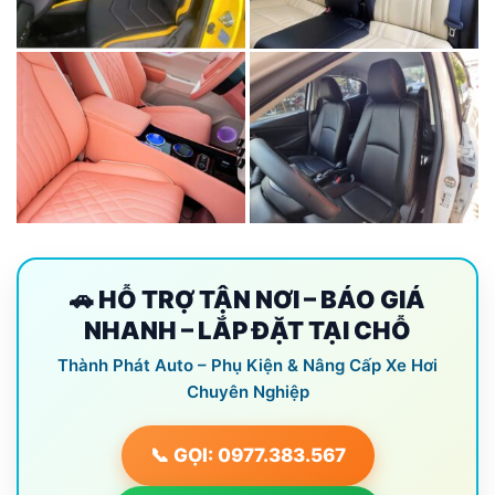
🚗 HỖ TRỢ TẬN NƠI – BÁO GIÁ
NHANH – LẮP ĐẶT TẠI CHỖ
Thành Phát Auto – Phụ Kiện & Nâng Cấp Xe Hơi
Chuyên Nghiệp
📞 GỌI: 0977.383.567