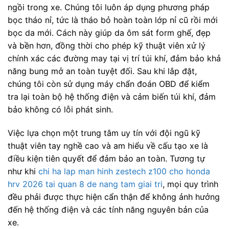
ngồi trong xe. Chúng tôi luôn áp dụng phương pháp
bọc tháo nỉ, tức là tháo bỏ hoàn toàn lớp nỉ cũ rồi mới
bọc da mới. Cách này giúp da ôm sát form ghế, đẹp
và bền hơn, đồng thời cho phép kỹ thuật viên xử lý
chính xác các đường may tại vị trí túi khí, đảm bảo khả
năng bung mở an toàn tuyệt đối. Sau khi lắp đặt,
chúng tôi còn sử dụng máy chẩn đoán OBD để kiểm
tra lại toàn bộ hệ thống điện và cảm biến túi khí, đảm
bảo không có lỗi phát sinh.
Việc lựa chọn một trung tâm uy tín với đội ngũ kỹ
thuật viên tay nghề cao và am hiểu về cấu tạo xe là
điều kiện tiên quyết để đảm bảo an toàn. Tương tự
như khi
chi ha lap man hinh zestech z100 cho honda
hrv 2026 tai quan 8 de nang tam giai tri
, mọi quy trình
đều phải được thực hiện cẩn thận để không ảnh hưởng
đến hệ thống điện và các tính năng nguyên bản của
xe.