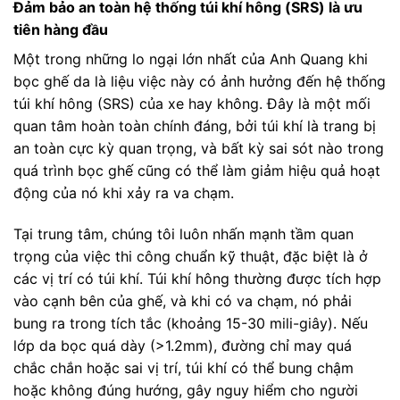
Đảm bảo an toàn hệ thống túi khí hông (SRS) là ưu
tiên hàng đầu
Một trong những lo ngại lớn nhất của Anh Quang khi
bọc ghế da là liệu việc này có ảnh hưởng đến hệ thống
túi khí hông (SRS) của xe hay không. Đây là một mối
quan tâm hoàn toàn chính đáng, bởi túi khí là trang bị
an toàn cực kỳ quan trọng, và bất kỳ sai sót nào trong
quá trình bọc ghế cũng có thể làm giảm hiệu quả hoạt
động của nó khi xảy ra va chạm.
Tại trung tâm, chúng tôi luôn nhấn mạnh tầm quan
trọng của việc thi công chuẩn kỹ thuật, đặc biệt là ở
các vị trí có túi khí. Túi khí hông thường được tích hợp
vào cạnh bên của ghế, và khi có va chạm, nó phải
bung ra trong tích tắc (khoảng 15-30 mili-giây). Nếu
lớp da bọc quá dày (>1.2mm), đường chỉ may quá
chắc chắn hoặc sai vị trí, túi khí có thể bung chậm
hoặc không đúng hướng, gây nguy hiểm cho người