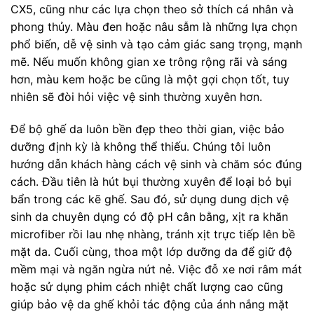
CX5, cũng như các lựa chọn theo sở thích cá nhân và
phong thủy. Màu đen hoặc nâu sẫm là những lựa chọn
phổ biến, dễ vệ sinh và tạo cảm giác sang trọng, mạnh
mẽ. Nếu muốn không gian xe trông rộng rãi và sáng
hơn, màu kem hoặc be cũng là một gợi chọn tốt, tuy
nhiên sẽ đòi hỏi việc vệ sinh thường xuyên hơn.
Để bộ ghế da luôn bền đẹp theo thời gian, việc bảo
dưỡng định kỳ là không thể thiếu. Chúng tôi luôn
hướng dẫn khách hàng cách vệ sinh và chăm sóc đúng
cách. Đầu tiên là hút bụi thường xuyên để loại bỏ bụi
bẩn trong các kẽ ghế. Sau đó, sử dụng dung dịch vệ
sinh da chuyên dụng có độ pH cân bằng, xịt ra khăn
microfiber rồi lau nhẹ nhàng, tránh xịt trực tiếp lên bề
mặt da. Cuối cùng, thoa một lớp dưỡng da để giữ độ
mềm mại và ngăn ngừa nứt nẻ. Việc đỗ xe nơi râm mát
hoặc sử dụng phim cách nhiệt chất lượng cao cũng
giúp bảo vệ da ghế khỏi tác động của ánh nắng mặt