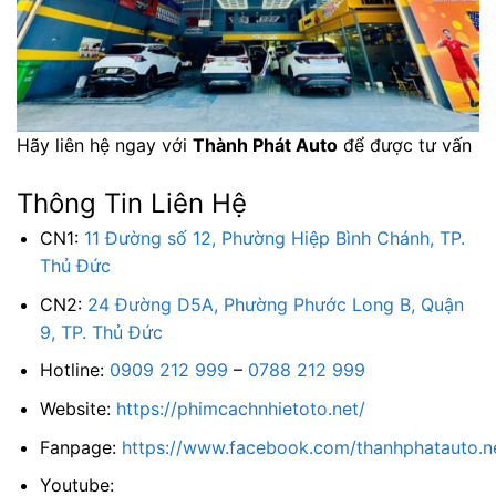
Hãy liên hệ ngay với
Thành Phát Auto
để được tư vấn
Thông Tin Liên Hệ
CN1:
11 Đường số 12, Phường Hiệp Bình Chánh, TP.
Thủ Đức
CN2:
24 Đường D5A, Phường Phước Long B, Quận
9, TP. Thủ Đức
Hotline:
0909 212 999
–
0788 212 999
Website:
https://phimcachnhietoto.net/
Fanpage:
https://www.facebook.com/thanhphatauto.n
Youtube: