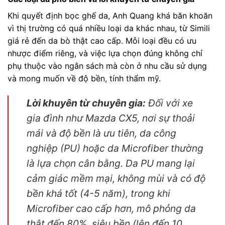
Khi quyết định bọc ghế da, Anh Quang khá băn khoăn
vì thị trường có quá nhiều loại da khác nhau, từ Simili
giá rẻ đến da bò thật cao cấp. Mỗi loại đều có ưu
nhược điểm riêng, và việc lựa chọn đúng không chỉ
phụ thuộc vào ngân sách mà còn ở nhu cầu sử dụng
và mong muốn về độ bền, tính thẩm mỹ.
Lời khuyên từ chuyên gia:
Đối với xe
gia đình như Mazda CX5, nơi sự thoải
mái và độ bền là ưu tiên, da công
nghiệp (PU) hoặc da Microfiber thường
là lựa chọn cân bằng. Da PU mang lại
cảm giác mềm mại, không mùi và có độ
bền khá tốt (4-5 năm), trong khi
Microfiber cao cấp hơn, mô phỏng da
thật đến 80%, siêu bền (lên đến 10