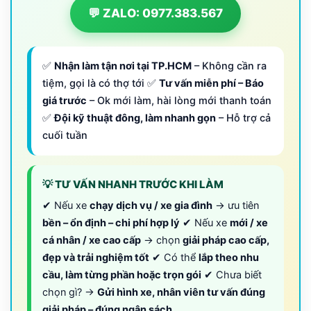
💬 ZALO: 0977.383.567
✅
Nhận làm tận nơi tại TP.HCM
– Không cần ra
tiệm, gọi là có thợ tới ✅
Tư vấn miễn phí – Báo
giá trước
– Ok mới làm, hài lòng mới thanh toán
✅
Đội kỹ thuật đông, làm nhanh gọn
– Hỗ trợ cả
cuối tuần
💡 TƯ VẤN NHANH TRƯỚC KHI LÀM
✔ Nếu xe
chạy dịch vụ / xe gia đình
→ ưu tiên
bền – ổn định – chi phí hợp lý
✔ Nếu xe
mới / xe
cá nhân / xe cao cấp
→ chọn
giải pháp cao cấp,
đẹp và trải nghiệm tốt
✔ Có thể
lắp theo nhu
cầu, làm từng phần hoặc trọn gói
✔ Chưa biết
chọn gì? →
Gửi hình xe, nhân viên tư vấn đúng
giải pháp – đúng ngân sách