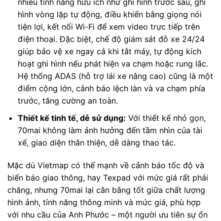
nhiều tính năng hữu ích như ghi hình trước sau, ghi
hình vòng lặp tự động, điều khiển bằng giọng nói
tiện lợi, kết nối Wi-Fi để xem video trực tiếp trên
điện thoại. Đặc biệt, chế độ giám sát đỗ xe 24/24
giúp bảo vệ xe ngay cả khi tắt máy, tự động kích
hoạt ghi hình nếu phát hiện va chạm hoặc rung lắc.
Hệ thống ADAS (hỗ trợ lái xe nâng cao) cũng là một
điểm cộng lớn, cảnh báo lệch làn và va chạm phía
trước, tăng cường an toàn.
Thiết kế tinh tế, dễ sử dụng:
Với thiết kế nhỏ gọn,
70mai không làm ảnh hưởng đến tầm nhìn của tài
xế, giao diện thân thiện, dễ dàng thao tác.
Mặc dù Vietmap có thế mạnh về cảnh báo tốc độ và
biển báo giao thông, hay Texpad với mức giá rất phải
chăng, nhưng 70mai lại cân bằng tốt giữa chất lượng
hình ảnh, tính năng thông minh và mức giá, phù hợp
với nhu cầu của Anh Phước – một người ưu tiên sự ổn