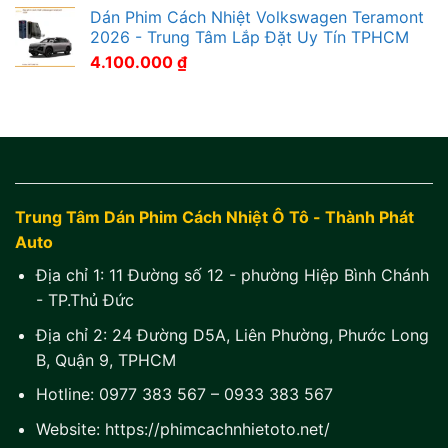
Dán Phim Cách Nhiệt Volkswagen Teramont
2026 - Trung Tâm Lắp Đặt Uy Tín TPHCM
4.100.000
₫
Trung Tâm Dán Phim Cách Nhiệt Ô Tô - Thành Phát
Auto
Địa chỉ 1:
11 Đường số 12 - phường Hiệp Bình Chánh
- TP.Thủ Đức
Địa chỉ 2:
24 Đường D5A, Liên Phường, Phước Long
B, Quận 9, TPHCM
Hotline:
0977 383 567
–
0933 383 567
Website:
https://phimcachnhietoto.net/