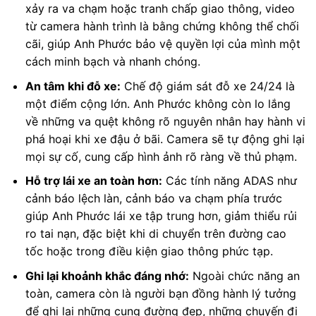
xảy ra va chạm hoặc tranh chấp giao thông, video
từ camera hành trình là bằng chứng không thể chối
cãi, giúp Anh Phước bảo vệ quyền lợi của mình một
cách minh bạch và nhanh chóng.
An tâm khi đỗ xe:
Chế độ giám sát đỗ xe 24/24 là
một điểm cộng lớn. Anh Phước không còn lo lắng
về những va quệt không rõ nguyên nhân hay hành vi
phá hoại khi xe đậu ở bãi. Camera sẽ tự động ghi lại
mọi sự cố, cung cấp hình ảnh rõ ràng về thủ phạm.
Hỗ trợ lái xe an toàn hơn:
Các tính năng ADAS như
cảnh báo lệch làn, cảnh báo va chạm phía trước
giúp Anh Phước lái xe tập trung hơn, giảm thiểu rủi
ro tai nạn, đặc biệt khi di chuyển trên đường cao
tốc hoặc trong điều kiện giao thông phức tạp.
Ghi lại khoảnh khắc đáng nhớ:
Ngoài chức năng an
toàn, camera còn là người bạn đồng hành lý tưởng
để ghi lại những cung đường đẹp, những chuyến đi