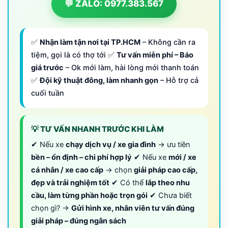
💬 ZALO: 0977.383.567
✅
Nhận làm tận nơi tại TP.HCM
– Không cần ra
tiệm, gọi là có thợ tới ✅
Tư vấn miễn phí – Báo
giá trước
– Ok mới làm, hài lòng mới thanh toán
✅
Đội kỹ thuật đông, làm nhanh gọn
– Hỗ trợ cả
cuối tuần
💡 TƯ VẤN NHANH TRƯỚC KHI LÀM
✔ Nếu xe
chạy dịch vụ / xe gia đình
→ ưu tiên
bền – ổn định – chi phí hợp lý
✔ Nếu xe
mới / xe
cá nhân / xe cao cấp
→ chọn
giải pháp cao cấp,
đẹp và trải nghiệm tốt
✔ Có thể
lắp theo nhu
cầu, làm từng phần hoặc trọn gói
✔ Chưa biết
chọn gì? →
Gửi hình xe, nhân viên tư vấn đúng
giải pháp – đúng ngân sách