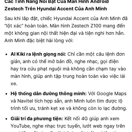
Các Tính Năng Nổi Bật Của Màn Hình Android
Zestech Trên Hyundai Accent Của Anh Minh
Sau khi lắp đặt, chiếc Hyundai Accent của Anh Minh đã
“lột xác” hoàn toàn. Màn hình Zestech Z100 mang đến
một không gian nội thất hiện đại và tiện nghi hơn hẳn.
Anh Minh đặc biệt hài lòng với:
AI Kiki ra lệnh giọng nói:
Chỉ cần một câu lệnh đơn
giản, anh có thể mở bản đồ, nghe nhạc, gọi điện
hay tra cứu phạt nguội mà không cần chạm tay vào
màn hình, giúp anh tập trung hoàn toàn vào việc lái
xe.
Hệ thống dẫn đường thông minh:
Với Google Maps
và Navitel tích hợp sẵn, anh Minh luôn tìm được lộ
trình tối ưu, tránh kẹt xe và không còn lo lạc đường.
Giải trí đa phương tiện:
Kết nối 4G giúp anh xem
YouTube, nghe nhạc trực tuyến, lướt web ngay trên