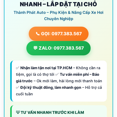
NHANH – LẮP ĐẶT TẠI CHỖ
Thành Phát Auto – Phụ Kiện & Nâng Cấp Xe Hơi
Chuyên Nghiệp
📞 GỌI: 0977.383.567
💬 ZALO: 0977.383.567
✅
Nhận làm tận nơi tại TP.HCM
– Không cần ra
tiệm, gọi là có thợ tới ✅
Tư vấn miễn phí – Báo
giá trước
– Ok mới làm, hài lòng mới thanh toán
✅
Đội kỹ thuật đông, làm nhanh gọn
– Hỗ trợ cả
cuối tuần
💡 TƯ VẤN NHANH TRƯỚC KHI LÀM