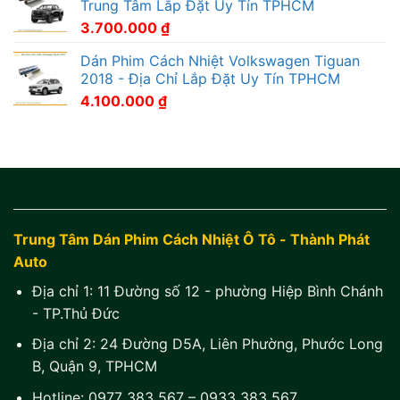
Trung Tâm Lắp Đặt Uy Tín TPHCM
3.700.000
₫
Dán Phim Cách Nhiệt Volkswagen Tiguan
2018 - Địa Chỉ Lắp Đặt Uy Tín TPHCM
4.100.000
₫
Trung Tâm Dán Phim Cách Nhiệt Ô Tô - Thành Phát
Auto
Địa chỉ 1:
11 Đường số 12 - phường Hiệp Bình Chánh
- TP.Thủ Đức
Địa chỉ 2:
24 Đường D5A, Liên Phường, Phước Long
B, Quận 9, TPHCM
Hotline:
0977 383 567
–
0933 383 567