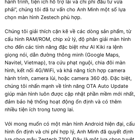
hành trình, tiện ích hỗ trợ lái và chi phí đầu tư vừa
phải”, chúng tôi đã tư vấn cho Anh Minh một số lựa
chọn màn hình Zestech phù hợp.
Chúng tôi giải thích cặn kẽ về các dòng sản phẩm, từ
cấu hình RAM/ROM, chip xử lý, độ phân giải màn hình
cho đến các tính năng đặc biệt như AI Kiki ra lệnh
giọng nói, dẫn đường thông minh (Google Maps,
Navitel, Vietmap), tra cứu phạt nguội, chia đôi màn
hình, kết nối 4G/WiFi, và khả năng tích hợp camera
hành trình, camera lùi, hoặc camera 360 độ. Đặc biệt,
chúng tôi nhấn mạnh về tính năng OTA Auto Update
giúp màn hình luôn được cập nhật phần mềm mới nhất,
đảm bảo hệ thống hoạt động ổn định và có thêm
nhiều tiện ích trong tương lai.
Với mong muốn có một màn hình Android hiện đại, cấu
hình ổn định và chi phí hợp lý, Anh Minh đã quyết định
lựa chọn mẫu Zestech Z100. Đây là một lựa chọn tuyệt