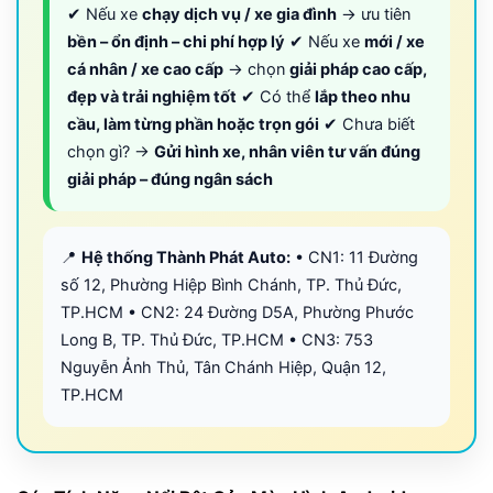
✔ Nếu xe
chạy dịch vụ / xe gia đình
→ ưu tiên
bền – ổn định – chi phí hợp lý
✔ Nếu xe
mới / xe
cá nhân / xe cao cấp
→ chọn
giải pháp cao cấp,
đẹp và trải nghiệm tốt
✔ Có thể
lắp theo nhu
cầu, làm từng phần hoặc trọn gói
✔ Chưa biết
chọn gì? →
Gửi hình xe, nhân viên tư vấn đúng
giải pháp – đúng ngân sách
📍
Hệ thống Thành Phát Auto:
• CN1: 11 Đường
số 12, Phường Hiệp Bình Chánh, TP. Thủ Đức,
TP.HCM • CN2: 24 Đường D5A, Phường Phước
Long B, TP. Thủ Đức, TP.HCM • CN3: 753
Nguyễn Ảnh Thủ, Tân Chánh Hiệp, Quận 12,
TP.HCM