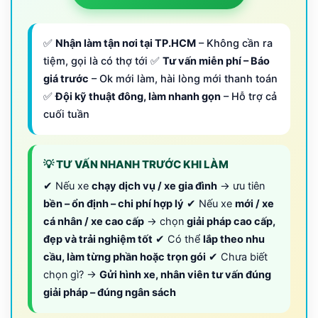
✅
Nhận làm tận nơi tại TP.HCM
– Không cần ra
tiệm, gọi là có thợ tới ✅
Tư vấn miễn phí – Báo
giá trước
– Ok mới làm, hài lòng mới thanh toán
✅
Đội kỹ thuật đông, làm nhanh gọn
– Hỗ trợ cả
cuối tuần
💡 TƯ VẤN NHANH TRƯỚC KHI LÀM
✔ Nếu xe
chạy dịch vụ / xe gia đình
→ ưu tiên
bền – ổn định – chi phí hợp lý
✔ Nếu xe
mới / xe
cá nhân / xe cao cấp
→ chọn
giải pháp cao cấp,
đẹp và trải nghiệm tốt
✔ Có thể
lắp theo nhu
cầu, làm từng phần hoặc trọn gói
✔ Chưa biết
chọn gì? →
Gửi hình xe, nhân viên tư vấn đúng
giải pháp – đúng ngân sách