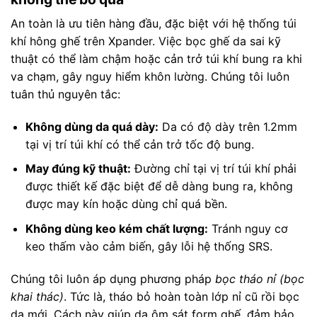
An toàn là ưu tiên hàng đầu, đặc biệt với hệ thống túi
khí hông ghế trên Xpander. Việc bọc ghế da sai kỹ
thuật có thể làm chậm hoặc cản trở túi khí bung ra khi
va chạm, gây nguy hiểm khôn lường. Chúng tôi luôn
tuân thủ nguyên tắc:
Không dùng da quá dày:
Da có độ dày trên 1.2mm
tại vị trí túi khí có thể cản trở tốc độ bung.
May đúng kỹ thuật:
Đường chỉ tại vị trí túi khí phải
được thiết kế đặc biệt để dễ dàng bung ra, không
được may kín hoặc dùng chỉ quá bền.
Không dùng keo kém chất lượng:
Tránh nguy cơ
keo thấm vào cảm biến, gây lỗi hệ thống SRS.
Chúng tôi luôn áp dụng phương pháp
bọc tháo nỉ (bọc
khai thác)
. Tức là, tháo bỏ hoàn toàn lớp nỉ cũ rồi bọc
da mới. Cách này giúp da ôm sát form ghế, đảm bảo