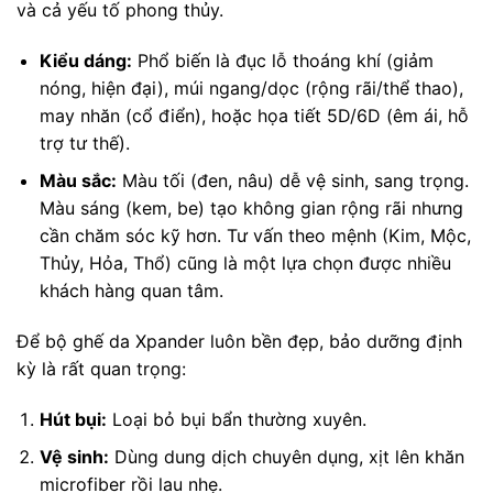
và cả yếu tố phong thủy.
Kiểu dáng:
Phổ biến là đục lỗ thoáng khí (giảm
nóng, hiện đại), múi ngang/dọc (rộng rãi/thể thao),
may nhăn (cổ điển), hoặc họa tiết 5D/6D (êm ái, hỗ
trợ tư thế).
Màu sắc:
Màu tối (đen, nâu) dễ vệ sinh, sang trọng.
Màu sáng (kem, be) tạo không gian rộng rãi nhưng
cần chăm sóc kỹ hơn. Tư vấn theo mệnh (Kim, Mộc,
Thủy, Hỏa, Thổ) cũng là một lựa chọn được nhiều
khách hàng quan tâm.
Để bộ ghế da Xpander luôn bền đẹp, bảo dưỡng định
kỳ là rất quan trọng:
Hút bụi:
Loại bỏ bụi bẩn thường xuyên.
Vệ sinh:
Dùng dung dịch chuyên dụng, xịt lên khăn
microfiber rồi lau nhẹ.