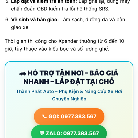
Lắp đặt và kiểm tra an toàn:
Lắp ghế lại, dùng máy
chẩn đoán OBD kiểm tra lỗi hệ thống SRS.
Vệ sinh và bàn giao:
Làm sạch, dưỡng da và bàn
giao xe.
Thời gian thi công cho Xpander thường từ 6 đến 10
giờ, tùy thuộc vào kiểu bọc và số lượng ghế.
🚗 HỖ TRỢ TẬN NƠI – BÁO GIÁ
NHANH – LẮP ĐẶT TẠI CHỖ
Thành Phát Auto – Phụ Kiện & Nâng Cấp Xe Hơi
Chuyên Nghiệp
📞 GỌI: 0977.383.567
💬 ZALO: 0977.383.567