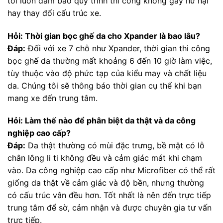
tôi luôn đảm bảo quy trình thi công không gây hư hại
hay thay đổi cấu trúc xe.
Hỏi: Thời gian bọc ghế da cho Xpander là bao lâu?
Đáp:
Đối với xe 7 chỗ như Xpander, thời gian thi công
bọc ghế da thường mất khoảng 6 đến 10 giờ làm việc,
tùy thuộc vào độ phức tạp của kiểu may và chất liệu
da. Chúng tôi sẽ thông báo thời gian cụ thể khi bạn
mang xe đến trung tâm.
Hỏi: Làm thế nào để phân biệt da thật và da công
nghiệp cao cấp?
Đáp:
Da thật thường có mùi đặc trưng, bề mặt có lỗ
chân lông li ti không đều và cảm giác mát khi chạm
vào. Da công nghiệp cao cấp như Microfiber có thể rất
giống da thật về cảm giác và độ bền, nhưng thường
có cấu trúc vân đều hơn. Tốt nhất là nên đến trực tiếp
trung tâm để sờ, cảm nhận và được chuyên gia tư vấn
trực tiếp.