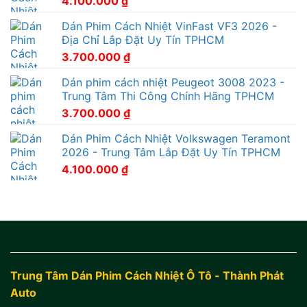
4.100.000
₫
Dán Phim Cách Nhiệt VinFast VF3 2026 -
Địa Chỉ Lắp Đặt Uy Tín TPHCM
3.700.000
₫
Dán phim cách nhiệt Peugeot 3008 2023 -
Trung Tâm Thi Công Chính Hãng TPHCM
3.700.000
₫
Dán Phim Cách Nhiệt Volkswagen Teramont
2026 - Trung Tâm Lắp Đặt Uy Tín TPHCM
4.100.000
₫
Trung Tâm Dán Phim Cách Nhiệt Ô Tô - Thành Phát
Auto