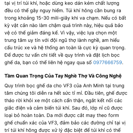
tại vị trí túi khí, hoặc dùng keo dán kém chất lượng
đều có thể gây nguy hiểm. Túi khí hông cần bung ra
trong khoảng 15-30 mili-giây khi va chạm. Nếu có bất
kỳ vật cản nào làm chậm quá trình này, hiệu quả bảo
vệ có thể giảm đáng kể. Vì vậy, việc lựa chọn một
trung tâm uy tín với đội ngũ thợ lành nghề, am hiểu
cấu trúc xe và hệ thống an toàn là cực kỳ quan trọng.
Để được tư vấn chi tiết về quy trình và đặt lịch bọc
ghế da, bạn có thể liên hệ ngay qua số
0977666759
.
Tầm Quan Trọng Của Tay Nghề Thợ Và Công Nghệ
Quy trình bọc ghế da cho VF3 của Anh Minh tại trung
tâm chúng tôi diễn ra hết sức tỉ mỉ. Đầu tiên, ghế được
tháo rời khỏi xe một cách cẩn thận, ngắt kết nối các
giắc điện và cảm biến túi khí. Sau đó, lớp nỉ cũ được
loại bỏ hoàn toàn. Da mới được cắt may theo form
ghế chuẩn xác của VF3, đảm bảo các đường chỉ tại vị
trí túi khí hông được xử lý đặc biệt để túi khí có thể