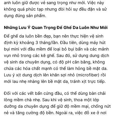
anh luôn giữ được vẻ sang trọng như mới. Việc này
không quá phức tạp nhưng đòi hỏi sự đều đặn và sử
dụng đúng sản phẩm.
Những Lưu Ý Quan Trọng Để Ghế Da Luôn Như Mới
Để ghế da luôn bền đẹp, bạn nên thực hiện vệ sinh
định kỳ khoảng 3 tháng/lần. Đầu tiên, dùng máy hút
bụi mini với đầu mềm để loại bỏ bụi bẩn và các mảnh
vụn nhỏ trong các kẽ ghế. Sau đó, sử dụng dung dịch
vệ sinh da chuyên dụng, có độ pH cân bằng, không
chứa các hóa chất mạnh có thể làm hỏng bề mặt da.
Lưu ý xịt dung dịch lên khăn sợi nhỏ (microfiber) rồi
mới lau nhẹ nhàng lên bề mặt da, tránh xịt trực tiếp.
Đối với các vết bẩn cứng đầu, có thể dùng bàn chải
lông mềm chà nhẹ. Sau khi vệ sinh, thoa một lớp
dưỡng da chuyên dụng để giữ độ mềm mại, chống nứt
nẻ và tăng cường độ bền. Ngoài ra, việc đỗ xe ở nơi