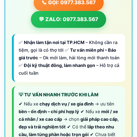
📞 GỌI: 0977.383.567
💬 ZALO: 0977.383.567
✅
Nhận làm tận nơi tại TP.HCM
– Không cần ra
tiệm, gọi là có thợ tới ✅
Tư vấn miễn phí – Báo
giá trước
– Ok mới làm, hài lòng mới thanh toán
✅
Đội kỹ thuật đông, làm nhanh gọn
– Hỗ trợ cả
cuối tuần
💡 TƯ VẤN NHANH TRƯỚC KHI LÀM
✔ Nếu xe
chạy dịch vụ / xe gia đình
→ ưu tiên
bền – ổn định – chi phí hợp lý
✔ Nếu xe
mới / xe
cá nhân / xe cao cấp
→ chọn
giải pháp cao cấp,
đẹp và trải nghiệm tốt
✔ Có thể
lắp theo nhu
cầu, làm từng phần hoặc trọn gói
✔ Chưa biết