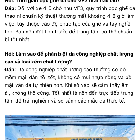
Hỏi: Thời gian bọc ghế da cho VF3 mất bao lâu?
Đáp:
Đối với xe 4-5 chỗ như VF3, quy trình bọc ghế da
tháo nỉ chuẩn kỹ thuật thường mất khoảng 4-8 giờ làm
việc, tùy thuộc vào độ phức tạp của ghế và tay nghề
thợ. Bạn nên đặt lịch trước để trung tâm có thể chuẩn
bị tốt nhất.
Hỏi: Làm sao để phân biệt da công nghiệp chất lượng
cao và loại kém chất lượng?
Đáp:
Da công nghiệp chất lượng cao thường có độ
mềm mại, đàn hồi tốt, không có mùi nhựa nồng và bề
mặt vân da tự nhiên hơn. Khi sờ vào sẽ cảm thấy êm
ái, không thô cứng. Tốt nhất là nên đến trực tiếp trung
tâm để trải nghiệm và so sánh các mẫu da thực tế.