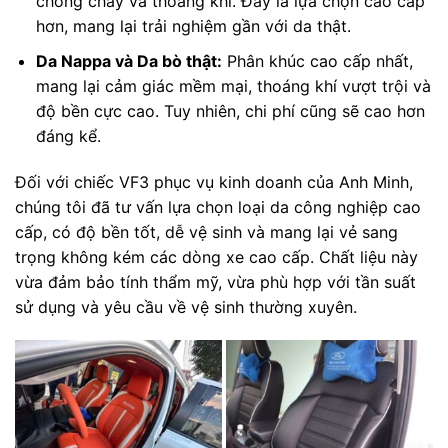
chống cháy và thoáng khí. Đây là lựa chọn cao cấp
hơn, mang lại trải nghiệm gần với da thật.
Da Nappa và Da bò thật:
Phân khúc cao cấp nhất,
mang lại cảm giác mềm mại, thoáng khí vượt trội và
độ bền cực cao. Tuy nhiên, chi phí cũng sẽ cao hơn
đáng kể.
Đối với chiếc VF3 phục vụ kinh doanh của Anh Minh,
chúng tôi đã tư vấn lựa chọn loại da công nghiệp cao
cấp, có độ bền tốt, dễ vệ sinh và mang lại vẻ sang
trọng không kém các dòng xe cao cấp. Chất liệu này
vừa đảm bảo tính thẩm mỹ, vừa phù hợp với tần suất
sử dụng và yêu cầu về vệ sinh thường xuyên.