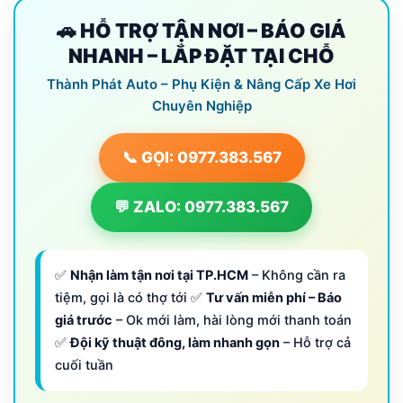
🚗 HỖ TRỢ TẬN NƠI – BÁO GIÁ
NHANH – LẮP ĐẶT TẠI CHỖ
Thành Phát Auto – Phụ Kiện & Nâng Cấp Xe Hơi
Chuyên Nghiệp
📞 GỌI: 0977.383.567
💬 ZALO: 0977.383.567
✅
Nhận làm tận nơi tại TP.HCM
– Không cần ra
tiệm, gọi là có thợ tới ✅
Tư vấn miễn phí – Báo
giá trước
– Ok mới làm, hài lòng mới thanh toán
✅
Đội kỹ thuật đông, làm nhanh gọn
– Hỗ trợ cả
cuối tuần