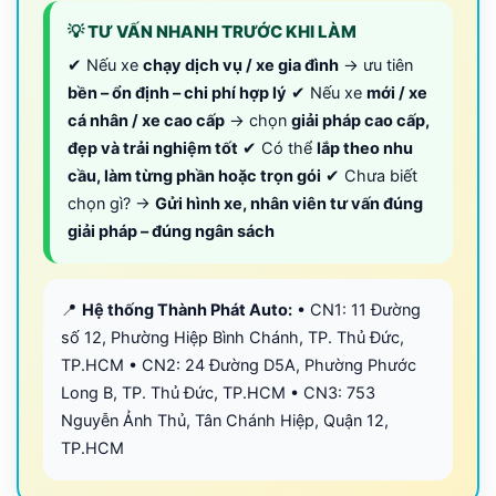
💡 TƯ VẤN NHANH TRƯỚC KHI LÀM
✔ Nếu xe
chạy dịch vụ / xe gia đình
→ ưu tiên
bền – ổn định – chi phí hợp lý
✔ Nếu xe
mới / xe
cá nhân / xe cao cấp
→ chọn
giải pháp cao cấp,
đẹp và trải nghiệm tốt
✔ Có thể
lắp theo nhu
cầu, làm từng phần hoặc trọn gói
✔ Chưa biết
chọn gì? →
Gửi hình xe, nhân viên tư vấn đúng
giải pháp – đúng ngân sách
📍
Hệ thống Thành Phát Auto:
• CN1: 11 Đường
số 12, Phường Hiệp Bình Chánh, TP. Thủ Đức,
TP.HCM • CN2: 24 Đường D5A, Phường Phước
Long B, TP. Thủ Đức, TP.HCM • CN3: 753
Nguyễn Ảnh Thủ, Tân Chánh Hiệp, Quận 12,
TP.HCM