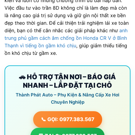
kiến và luôn có những chương trình ưu đãi hấp dẫn.
Việc đầu tư vào trần 8D không chỉ là làm đẹp mà còn
là nâng cao giá trị sử dụng và giữ gìn nội thất xe bền
đẹp theo thời gian. Để cải thiện trải nghiệm lái xe toàn
diện, bạn có thể cân nhắc các giải pháp khác như
anh
trung phủ gầm cách âm chống ồn Honda CR V ở Bình
Thạnh vì tiếng ồn gầm khó chịu
, giúp giảm thiểu tiếng
ồn khó chịu từ gầm xe.
🚗 HỖ TRỢ TẬN NƠI – BÁO GIÁ
NHANH – LẮP ĐẶT TẠI CHỖ
Thành Phát Auto – Phụ Kiện & Nâng Cấp Xe Hơi
Chuyên Nghiệp
📞 GỌI: 0977.383.567