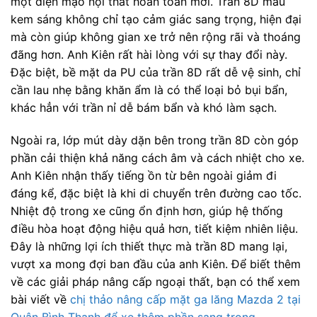
một diện mạo nội thất hoàn toàn mới. Trần 8D màu
kem sáng không chỉ tạo cảm giác sang trọng, hiện đại
mà còn giúp không gian xe trở nên rộng rãi và thoáng
đãng hơn. Anh Kiên rất hài lòng với sự thay đổi này.
Đặc biệt, bề mặt da PU của trần 8D rất dễ vệ sinh, chỉ
cần lau nhẹ bằng khăn ẩm là có thể loại bỏ bụi bẩn,
khác hẳn với trần nỉ dễ bám bẩn và khó làm sạch.
Ngoài ra, lớp mút dày dặn bên trong trần 8D còn góp
phần cải thiện khả năng cách âm và cách nhiệt cho xe.
Anh Kiên nhận thấy tiếng ồn từ bên ngoài giảm đi
đáng kể, đặc biệt là khi di chuyển trên đường cao tốc.
Nhiệt độ trong xe cũng ổn định hơn, giúp hệ thống
điều hòa hoạt động hiệu quả hơn, tiết kiệm nhiên liệu.
Đây là những lợi ích thiết thực mà trần 8D mang lại,
vượt xa mong đợi ban đầu của anh Kiên. Để biết thêm
về các giải pháp nâng cấp ngoại thất, bạn có thể xem
bài viết về
chị thảo nâng cấp mặt ga lăng Mazda 2 tại
Quận Bình Thạnh để xe thêm phần sang trọng
.