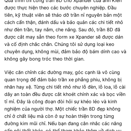
Quá trình thi công trần 8D cho Xpander của anh Kiên
được thực hiện theo các bước chuyên nghiệp. Đầu
tiên, kỹ thuật viên sẽ tháo dỡ trần nỉ nguyên bản một
cách cẩn thận, đánh dấu và bảo quản các chi tiết nhỏ
như đèn trần, tay nắm, che nắng. Sau đó, trần 8D đã
được cắt may sẵn theo form xe Xpander sẽ được dán
và cố định chắc chắn. Chúng tôi sử dụng loại keo
chuyên dụng, không mùi, đảm bảo độ bám dính cao và
không gây bong tróc theo thời gian.
Việc căn chỉnh các đường may, góc cạnh là vô cùng
quan trọng để đảm bảo trần xe phẳng phiu, không bị
nhăn hay xệ. Từng chi tiết nhỏ như lỗ đèn, lỗ loa, lỗ cài
dây an toàn đều được cắt khoét chính xác và bọc viền
tỉ mỉ. Đây là công đoạn đòi hỏi sự khéo léo và kinh
nghiệm của người thợ. Một chiếc trần 8D đẹp không
chỉ ở chất liệu mà còn ở sự hoàn thiện trong từng
đường kim mũi chỉ. Nếu bạn đang cân nhắc các nâng
cấp nội thất khác, có thể tham khảo thêm về dịch vụ