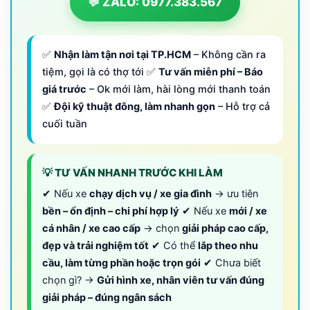
💬 ZALO: 0977.383.567
✅
Nhận làm tận nơi tại TP.HCM
– Không cần ra
tiệm, gọi là có thợ tới ✅
Tư vấn miễn phí – Báo
giá trước
– Ok mới làm, hài lòng mới thanh toán
✅
Đội kỹ thuật đông, làm nhanh gọn
– Hỗ trợ cả
cuối tuần
💡 TƯ VẤN NHANH TRƯỚC KHI LÀM
✔ Nếu xe
chạy dịch vụ / xe gia đình
→ ưu tiên
bền – ổn định – chi phí hợp lý
✔ Nếu xe
mới / xe
cá nhân / xe cao cấp
→ chọn
giải pháp cao cấp,
đẹp và trải nghiệm tốt
✔ Có thể
lắp theo nhu
cầu, làm từng phần hoặc trọn gói
✔ Chưa biết
chọn gì? →
Gửi hình xe, nhân viên tư vấn đúng
giải pháp – đúng ngân sách