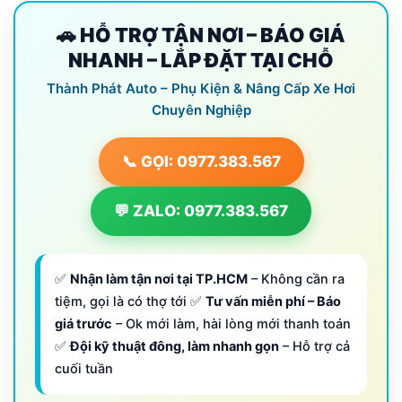
🚗 HỖ TRỢ TẬN NƠI – BÁO GIÁ
NHANH – LẮP ĐẶT TẠI CHỖ
Thành Phát Auto – Phụ Kiện & Nâng Cấp Xe Hơi
Chuyên Nghiệp
📞 GỌI: 0977.383.567
💬 ZALO: 0977.383.567
✅
Nhận làm tận nơi tại TP.HCM
– Không cần ra
tiệm, gọi là có thợ tới ✅
Tư vấn miễn phí – Báo
giá trước
– Ok mới làm, hài lòng mới thanh toán
✅
Đội kỹ thuật đông, làm nhanh gọn
– Hỗ trợ cả
cuối tuần