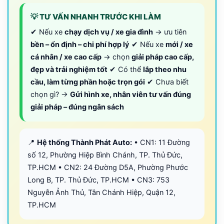
💡 TƯ VẤN NHANH TRƯỚC KHI LÀM
✔ Nếu xe
chạy dịch vụ / xe gia đình
→ ưu tiên
bền – ổn định – chi phí hợp lý
✔ Nếu xe
mới / xe
cá nhân / xe cao cấp
→ chọn
giải pháp cao cấp,
đẹp và trải nghiệm tốt
✔ Có thể
lắp theo nhu
cầu, làm từng phần hoặc trọn gói
✔ Chưa biết
chọn gì? →
Gửi hình xe, nhân viên tư vấn đúng
giải pháp – đúng ngân sách
📍
Hệ thống Thành Phát Auto:
• CN1: 11 Đường
số 12, Phường Hiệp Bình Chánh, TP. Thủ Đức,
TP.HCM • CN2: 24 Đường D5A, Phường Phước
Long B, TP. Thủ Đức, TP.HCM • CN3: 753
Nguyễn Ảnh Thủ, Tân Chánh Hiệp, Quận 12,
TP.HCM