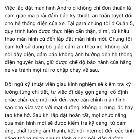
Việc lắp đặt màn hình Android không chỉ đơn thuần là
cắm giắc mà phải đảm bảo kỹ thuật, an toàn tuyệt đối
cho hệ thống điện của xe. Tại gara chúng tôi ở Quận 5,
quy trình luôn được thực hiện cẩn thận, tỉ mỉ, từ khâu
tháo màn hình cũ đến lắp đặt màn hình mới. Chúng tôi
cam kết sử dụng bộ giắc cắm zin theo xe, không cắt
nối dây điện, đảm bảo không ảnh hưởng đến hệ thống
điện nguyên bản, giữ được chế độ bảo hành của hãng
xe và tránh mọi rủi ro chập cháy về sau.
Đội ngũ kỹ thuật viên giàu kinh nghiệm sẽ kiểm tra kỹ
lưỡng từng chi tiết, từ việc đi dây gọn gàng, cố định
chắc chắn các mối nối đến việc căn chỉnh màn hình
sao cho vừa vặn với mặt dưỡng, không bị rung lắc hay
tạo khe hở. Sau khi lắp đặt hoàn tất, mọi chức năng
của màn hình mới sẽ được kiểm tra kỹ càng, từ cảm
ứng, chất lượng âm thanh, kết nối internet đến các tính
năng thông minh như ra lệnh giọng nói, dẫn đường.