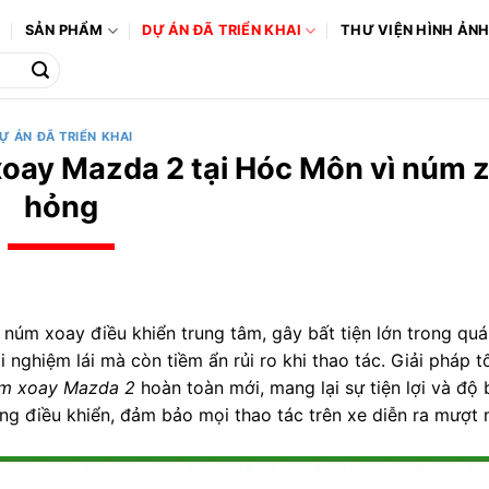
Ô
SẢN PHẨM
DỰ ÁN ĐÃ TRIỂN KHAI
THƯ VIỆN HÌNH ẢN
Ự ÁN ĐÃ TRIỂN KHAI
oay Mazda 2 tại Hóc Môn vì núm z
hỏng
úm xoay điều khiển trung tâm, gây bất tiện lớn trong quá 
 nghiệm lái mà còn tiềm ẩn rủi ro khi thao tác. Giải pháp t
úm xoay Mazda 2
hoàn toàn mới, mang lại sự tiện lợi và độ
ăng điều khiển, đảm bảo mọi thao tác trên xe diễn ra mượt