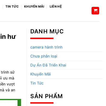
H
TIN TỨC
KHUYẾN MÃI
LIÊN HỆ
DANH MỤC
in hư
camera hành trình
Chưa phân loại
Dự Án Đã Triển Khai
trình sử
Khuyến Mãi
ối ưu mà
Tin Tức
 bền vượt
 mà và an
SẢN PHẨM