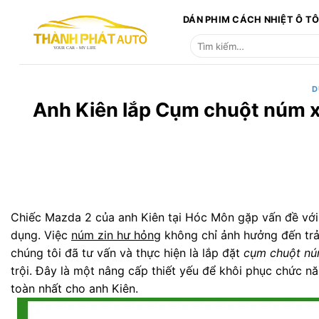
Bỏ
DÁN PHIM CÁCH NHIỆT Ô T
qua
Tìm
nội
kiếm:
dung
D
Anh Kiên lắp Cụm chuột núm x
Chiếc Mazda 2 của anh Kiên tại Hóc Môn gặp vấn đề với n
dụng. Việc
núm zin hư hỏng
không chỉ ảnh hưởng đến trải
chúng tôi đã tư vấn và thực hiện là lắp đặt
cụm chuột n
trội. Đây là một nâng cấp thiết yếu để khôi phục chức n
toàn nhất cho anh Kiên.