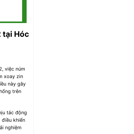
 tại Hóc
2, việc núm
m xoay zin
iều này gây
thống trên
hịu tác động
 điều khiển
rải nghiệm