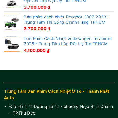
Địa Chỉ Lắp Đặt Uy Tín TPHCM
3.700.000
₫
Dán phim cách nhiệt Peugeot 3008 2023 -
Trung Tâm Thi Công Chính Hãng TPHCM
3.700.000
₫
Dán Phim Cách Nhiệt Volkswagen Teramont
2026 - Trung Tâm Lắp Đặt Uy Tín TPHCM
4.100.000
₫
Trung Tâm Dán Phim Cách Nhiệt Ô Tô - Thành Phát
Auto
Địa chỉ 1:
11 Đường số 12 - phường Hiệp Bình Chánh
- TP.Thủ Đức