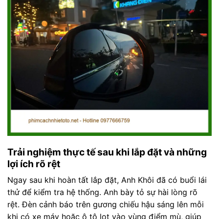
Trải nghiệm thực tế sau khi lắp đặt và những
lợi ích rõ rệt
Ngay sau khi hoàn tất lắp đặt, Anh Khôi đã có buổi lái
thử để kiểm tra hệ thống. Anh bày tỏ sự hài lòng rõ
rệt. Đèn cảnh báo trên gương chiếu hậu sáng lên mỗi
khi có xe máy hoặc ô tô lọt vào vùng điểm mù, giúp