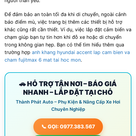
người thân yêu.
Để đảm bảo an toàn tối đa khi di chuyển, ngoài cảnh
báo điểm mù, việc trang bị thêm các thiết bị hỗ trợ
khác cũng rất cần thiết. Ví dụ, việc lắp đặt cảm biến va
chạm giúp bạn tự tin hơn khi đỗ xe hoặc di chuyển
trong không gian hẹp. Bạn có thể tìm hiểu thêm qua
trường hợp
anh khang hyundai accent lap cam bien va
cham fujitmax 6 mat tai hoc mon
.
🚗 HỖ TRỢ TẬN NƠI – BÁO GIÁ
NHANH – LẮP ĐẶT TẠI CHỖ
Thành Phát Auto – Phụ Kiện & Nâng Cấp Xe Hơi
Chuyên Nghiệp
📞 GỌI: 0977.383.567