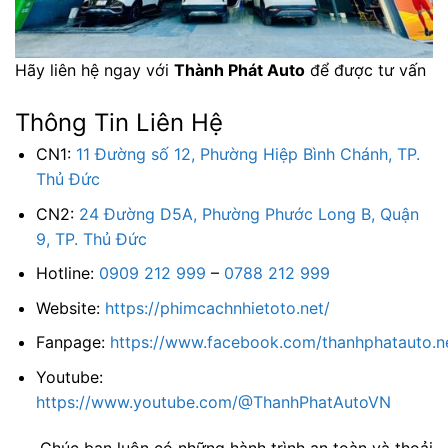
Hãy liên hệ ngay với
Thành Phát Auto
để được tư vấn
Thông Tin Liên Hệ
CN1:
11 Đường số 12, Phường Hiệp Bình Chánh, TP.
Thủ Đức
CN2:
24 Đường D5A, Phường Phước Long B, Quận
9, TP. Thủ Đức
Hotline:
0909 212 999
–
0788 212 999
Website:
https://phimcachnhietoto.net/
Fanpage:
https://www.facebook.com/thanhphatauto.n
Youtube:
https://www.youtube.com/@ThanhPhatAutoVN
Chúc bạn luôn có những hành trình an toàn và thoải