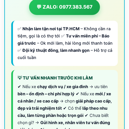
💬 ZALO: 0977.383.567
✅
Nhận làm tận nơi tại TP.HCM
– Không cần ra
tiệm, gọi là có thợ tới ✅
Tư vấn miễn phí – Báo
giá trước
– Ok mới làm, hài lòng mới thanh toán
✅
Đội kỹ thuật đông, làm nhanh gọn
– Hỗ trợ cả
cuối tuần
💡 TƯ VẤN NHANH TRƯỚC KHI LÀM
✔ Nếu xe
chạy dịch vụ / xe gia đình
→ ưu tiên
bền – ổn định – chi phí hợp lý
✔ Nếu xe
mới / xe
cá nhân / xe cao cấp
→ chọn
giải pháp cao cấp,
đẹp và trải nghiệm tốt
✔ Có thể
lắp theo nhu
cầu, làm từng phần hoặc trọn gói
✔ Chưa biết
chọn gì? →
Gửi hình xe, nhân viên tư vấn đúng