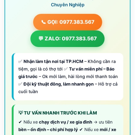
Chuyên Nghiệp
📞 GỌI: 0977.383.567
💬 ZALO: 0977.383.567
✅
Nhận làm tận nơi tại TP.HCM
– Không cần ra
tiệm, gọi là có thợ tới ✅
Tư vấn miễn phí – Báo
giá trước
– Ok mới làm, hài lòng mới thanh toán
✅
Đội kỹ thuật đông, làm nhanh gọn
– Hỗ trợ cả
cuối tuần
💡 TƯ VẤN NHANH TRƯỚC KHI LÀM
✔ Nếu xe
chạy dịch vụ / xe gia đình
→ ưu tiên
bền – ổn định – chi phí hợp lý
✔ Nếu xe
mới / xe