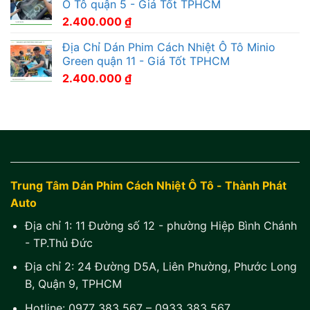
Ô Tô quận 5 - Giá Tốt TPHCM
2.400.000
₫
Địa Chỉ Dán Phim Cách Nhiệt Ô Tô Minio
Green quận 11 - Giá Tốt TPHCM
2.400.000
₫
Trung Tâm Dán Phim Cách Nhiệt Ô Tô - Thành Phát
Auto
Địa chỉ 1:
11 Đường số 12 - phường Hiệp Bình Chánh
- TP.Thủ Đức
Địa chỉ 2:
24 Đường D5A, Liên Phường, Phước Long
B, Quận 9, TPHCM
Hotline:
0977 383 567
–
0933 383 567