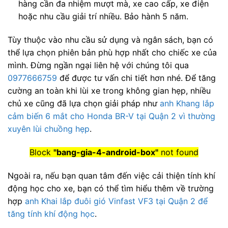
hàng cần đa nhiệm mượt mà, xe cao cấp, xe điện
hoặc nhu cầu giải trí nhiều. Bảo hành 5 năm.
Tùy thuộc vào nhu cầu sử dụng và ngân sách, bạn có
thể lựa chọn phiên bản phù hợp nhất cho chiếc xe của
mình. Đừng ngần ngại liên hệ với chúng tôi qua
0977666759
để được tư vấn chi tiết hơn nhé. Để tăng
cường an toàn khi lùi xe trong không gian hẹp, nhiều
chủ xe cũng đã lựa chọn giải pháp như
anh Khang lắp
cảm biến 6 mắt cho Honda BR-V tại Quận 2 vì thường
xuyên lùi chuồng hẹp
.
Block
"bang-gia-4-android-box"
not found
Ngoài ra, nếu bạn quan tâm đến việc cải thiện tính khí
động học cho xe, bạn có thể tìm hiểu thêm về trường
hợp
anh Khai lắp đuôi gió Vinfast VF3 tại Quận 2 để
tăng tính khí động học
.