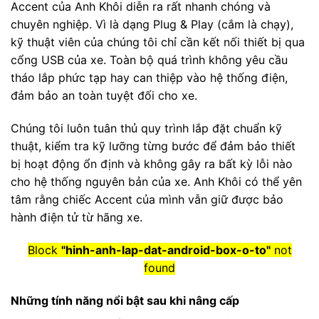
Accent của Anh Khôi diễn ra rất nhanh chóng và
chuyên nghiệp. Vì là dạng Plug & Play (cắm là chạy),
kỹ thuật viên của chúng tôi chỉ cần kết nối thiết bị qua
cổng USB của xe. Toàn bộ quá trình không yêu cầu
tháo lắp phức tạp hay can thiệp vào hệ thống điện,
đảm bảo an toàn tuyệt đối cho xe.
Chúng tôi luôn tuân thủ quy trình lắp đặt chuẩn kỹ
thuật, kiểm tra kỹ lưỡng từng bước để đảm bảo thiết
bị hoạt động ổn định và không gây ra bất kỳ lỗi nào
cho hệ thống nguyên bản của xe. Anh Khôi có thể yên
tâm rằng chiếc Accent của mình vẫn giữ được bảo
hành điện tử từ hãng xe.
Block
"hinh-anh-lap-dat-android-box-o-to"
not
found
Những tính năng nổi bật sau khi nâng cấp