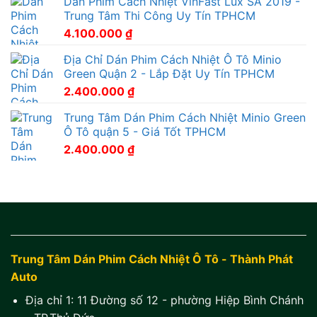
Dán Phim Cách Nhiệt VinFast Lux SA 2019 -
Trung Tâm Thi Công Uy Tín TPHCM
4.100.000
₫
Địa Chỉ Dán Phim Cách Nhiệt Ô Tô Minio
Green Quận 2 - Lắp Đặt Uy Tín TPHCM
2.400.000
₫
Trung Tâm Dán Phim Cách Nhiệt Minio Green
Ô Tô quận 5 - Giá Tốt TPHCM
2.400.000
₫
Trung Tâm Dán Phim Cách Nhiệt Ô Tô - Thành Phát
Auto
Địa chỉ 1:
11 Đường số 12 - phường Hiệp Bình Chánh