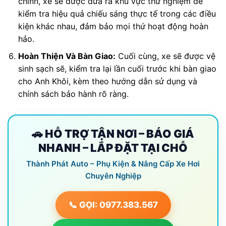
chỉnh, xe sẽ được đưa ra khu vực thử nghiệm để
kiểm tra hiệu quả chiếu sáng thực tế trong các điều
kiện khác nhau, đảm bảo mọi thứ hoạt động hoàn
hảo.
Hoàn Thiện Và Bàn Giao:
Cuối cùng, xe sẽ được vệ
sinh sạch sẽ, kiểm tra lại lần cuối trước khi bàn giao
cho Anh Khôi, kèm theo hướng dẫn sử dụng và
chính sách bảo hành rõ ràng.
🚗 HỖ TRỢ TẬN NƠI – BÁO GIÁ
NHANH – LẮP ĐẶT TẠI CHỖ
Thành Phát Auto – Phụ Kiện & Nâng Cấp Xe Hơi
Chuyên Nghiệp
📞 GỌI: 0977.383.567