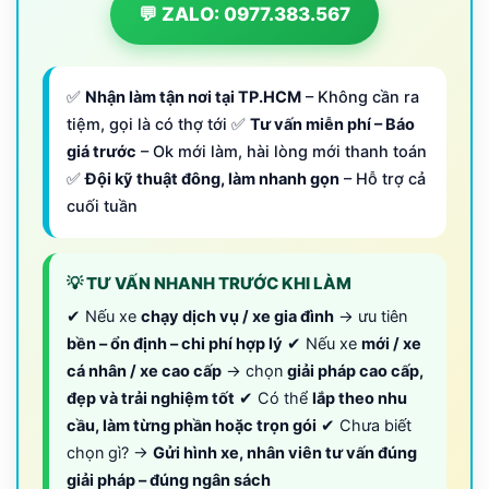
💬 ZALO: 0977.383.567
✅
Nhận làm tận nơi tại TP.HCM
– Không cần ra
tiệm, gọi là có thợ tới ✅
Tư vấn miễn phí – Báo
giá trước
– Ok mới làm, hài lòng mới thanh toán
✅
Đội kỹ thuật đông, làm nhanh gọn
– Hỗ trợ cả
cuối tuần
💡 TƯ VẤN NHANH TRƯỚC KHI LÀM
✔ Nếu xe
chạy dịch vụ / xe gia đình
→ ưu tiên
bền – ổn định – chi phí hợp lý
✔ Nếu xe
mới / xe
cá nhân / xe cao cấp
→ chọn
giải pháp cao cấp,
đẹp và trải nghiệm tốt
✔ Có thể
lắp theo nhu
cầu, làm từng phần hoặc trọn gói
✔ Chưa biết
chọn gì? →
Gửi hình xe, nhân viên tư vấn đúng
giải pháp – đúng ngân sách