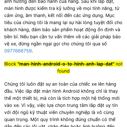
ảnh hưởng đến bảo hành của hãng. Sau khi lắp đặt,
màn hình được kiểm tra kỹ lưỡng về mọi tính năng, từ
cảm ứng, âm thanh, kết nối đến các ứng dụng. Mục
tiêu của chúng tôi là mang lại sự hài lòng tuyệt đối cho
khách hàng, đảm bảo sản phẩm hoạt động ổn định và
bền bỉ. Nếu bạn cần tư vấn thêm về các giải pháp bảo
vệ xe, đừng ngần ngại gọi cho chúng tôi qua số
0977666759
.
Block
"man-hinh-android-o-to-hinh-anh-lap-dat"
not
found
Chúng tôi luôn đặt sự an toàn của chiếc xe lên hàng
đầu. Việc lắp đặt màn hình Android không chỉ là thay
thế một thiết bị, mà còn là tích hợp một hệ thống mới
vào xe. Vì vậy, việc lựa chọn trung tâm lắp đặt uy tín
với đội ngũ kỹ thuật viên chuyên nghiệp là vô cùng
quan trọng. Một quy trình không đúng chuẩn có thể
dẫn đến các lỗi vặt, chập điện hoặc ảnh hưởng đến