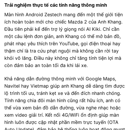
Trải nghiệm thực tế các tính năng thông minh
Màn hình Android Zestech mang đến một thế giới tiện
ích hoàn toàn mới cho chiếc Mazda 2 của Anh Khang.
Đầu tiên phải kể đến trợ lý giọng nói AI Kiki. Chỉ cần
một câu lệnh đơn giản, anh Khang có thể mở bản đồ,
phát nhạc yêu thích trên YouTube, gọi điện thoại hay
thậm chí là tra cứu phạt nguội mà không cần rời tay
khỏi vô lăng. Điều này không chỉ tăng tính tiện lợi mà
còn đảm bảo an toàn tối đa khi lái xe.
Khả năng dẫn đường thông minh với Google Maps,
Navitel hay Vietmap giúp anh Khang dễ dàng tìm được
lộ trình tối ưu, tránh kẹt xe và đến đích nhanh chóng.
Tính năng chia đôi màn hình cũng rất hữu ích, anh có
thể vừa xem bản đồ dẫn đường, vừa nghe nhạc hoặc
xem video giải trí. Kết nối 4G/WiFi ổn định giúp màn
hình luôn được cập nhật phần mềm trực tuyến (OTA
Auto Update), đảm bảo hệ thống luôn hoạt động mượt