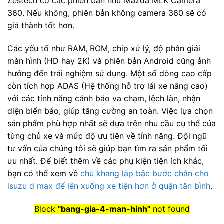
Zestech có các phiên bản như Mazda MLK Camera
360. Nếu không, phiên bản không camera 360 sẽ có
giá thành tốt hơn.
Các yếu tố như RAM, ROM, chip xử lý, độ phân giải
màn hình (HD hay 2K) và phiên bản Android cũng ảnh
hưởng đến trải nghiệm sử dụng. Một số dòng cao cấp
còn tích hợp ADAS (Hệ thống hỗ trợ lái xe nâng cao)
với các tính năng cảnh báo va chạm, lệch làn, nhận
diện biển báo, giúp tăng cường an toàn. Việc lựa chọn
sản phẩm phù hợp nhất sẽ dựa trên nhu cầu cụ thể của
từng chủ xe và mức độ ưu tiên về tính năng. Đội ngũ
tư vấn của chúng tôi sẽ giúp bạn tìm ra sản phẩm tối
ưu nhất. Để biết thêm về các phụ kiện tiện ích khác,
bạn có thể xem về
chú khang lắp bậc bước chân cho
isuzu d max để lên xuống xe tiện hơn ở quận tân bình
.
Block
"bang-gia-4-man-hinh"
not found