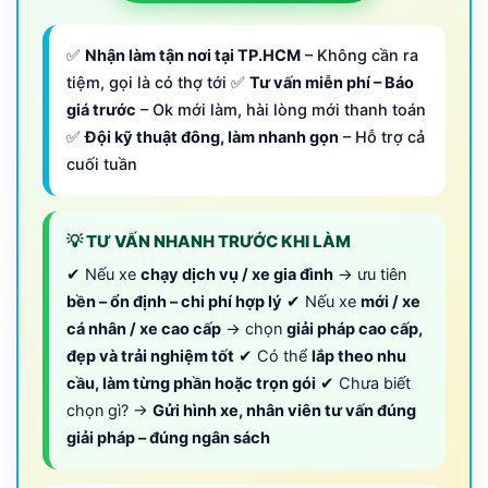
✅
Nhận làm tận nơi tại TP.HCM
– Không cần ra
tiệm, gọi là có thợ tới ✅
Tư vấn miễn phí – Báo
giá trước
– Ok mới làm, hài lòng mới thanh toán
✅
Đội kỹ thuật đông, làm nhanh gọn
– Hỗ trợ cả
cuối tuần
💡 TƯ VẤN NHANH TRƯỚC KHI LÀM
✔ Nếu xe
chạy dịch vụ / xe gia đình
→ ưu tiên
bền – ổn định – chi phí hợp lý
✔ Nếu xe
mới / xe
cá nhân / xe cao cấp
→ chọn
giải pháp cao cấp,
đẹp và trải nghiệm tốt
✔ Có thể
lắp theo nhu
cầu, làm từng phần hoặc trọn gói
✔ Chưa biết
chọn gì? →
Gửi hình xe, nhân viên tư vấn đúng
giải pháp – đúng ngân sách