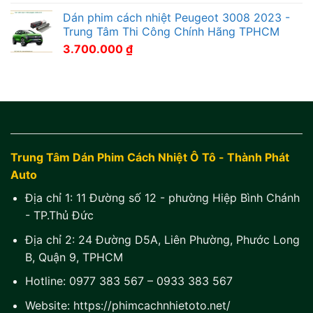
Dán phim cách nhiệt Peugeot 3008 2023 -
Trung Tâm Thi Công Chính Hãng TPHCM
3.700.000
₫
Trung Tâm Dán Phim Cách Nhiệt Ô Tô - Thành Phát
Auto
Địa chỉ 1:
11 Đường số 12 - phường Hiệp Bình Chánh
- TP.Thủ Đức
Địa chỉ 2:
24 Đường D5A, Liên Phường, Phước Long
B, Quận 9, TPHCM
Hotline:
0977 383 567
–
0933 383 567
Website:
https://phimcachnhietoto.net/