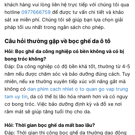
khách hàng vui lòng liên hệ trực tiếp với chúng tôi qua
hotline
0977666759
để được tư vấn chi tiết và khảo
sát xe miễn phí. Chúng tôi sẽ giúp bạn lựa chọn giải
pháp tối ưu nhất trong ngân sách cho phép.
Câu hỏi thường gặp về bọc ghế da ô tô
Hỏi: Bọc ghế da công nghiệp có bền không và có bị
bong tróc không?
Đáp: Da công nghiệp có độ bền khá tốt, thường từ 4-5
năm nếu được chăm sóc và bảo dưỡng đúng cách. Tuy
nhiên, nếu xe thường xuyên tiếp xúc với nắng gắt mà
không có
dan phim cach nhiet o to quan go vap trung
tam uy tin
, da có thể bị lão hóa nhanh hơn và có nguy
cơ bong tróc. Việc bảo dưỡng định kỳ và đỗ xe nơi
râm mát sẽ giúp tăng tuổi thọ cho da.
Hỏi: Thời gian bọc ghế da mất bao lâu?
Đáp: Thời gian thi công bọc ghế da thường dao động