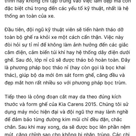
trình này không chỉ tập trung vào việc làm đẹp mà còn
đặc biệt chú trọng đến các yếu tố kỹ thuật, nhất là hệ
thống an toàn của xe.
Đầu tiên, đội ngũ kỹ thuật viên sẽ tiến hành tháo dỡ
toàn bộ ghế ra khỏi xe một cách cẩn thận. Việc này
đòi hỏi sự tỉ mỉ để không làm ảnh hưởng đến các giắc
cắm điện, cảm biến túi khí hay hệ thống dây điện dưới
ghế. Sau đó, lớp nỉ cũ sẽ được tháo bỏ hoàn toàn. Đây
là phương pháp bọc tháo nỉ (hay còn gọi là bọc khai
thác), giúp bộ da mới ôm sát form ghế, căng đều và
đẹp mắt hơn rất nhiều so với phương pháp bọc trùm.
Tiếp theo là công đoạn cắt may da theo đúng kích
thước và form ghế của Kia Carens 2015. Chúng tôi sử
dụng máy móc hiện đại và đội ngũ thợ may lành nghề
để đảm bảo từng đường kim mũi chỉ đều đặn, chắc
chắn. Sau khi may xong, da sẽ được bọc lên phần nệm
mút, căng chỉnh sao cho không bị nhăn, trùng. Các chi