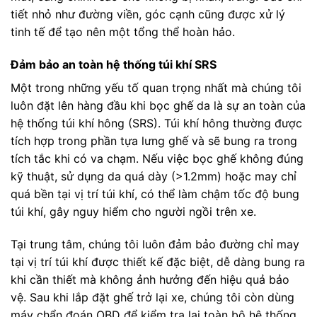
tiết nhỏ như đường viền, góc cạnh cũng được xử lý
tinh tế để tạo nên một tổng thể hoàn hảo.
Đảm bảo an toàn hệ thống túi khí SRS
Một trong những yếu tố quan trọng nhất mà chúng tôi
luôn đặt lên hàng đầu khi bọc ghế da là sự an toàn của
hệ thống túi khí hông (SRS). Túi khí hông thường được
tích hợp trong phần tựa lưng ghế và sẽ bung ra trong
tích tắc khi có va chạm. Nếu việc bọc ghế không đúng
kỹ thuật, sử dụng da quá dày (>1.2mm) hoặc may chỉ
quá bền tại vị trí túi khí, có thể làm chậm tốc độ bung
túi khí, gây nguy hiểm cho người ngồi trên xe.
Tại trung tâm, chúng tôi luôn đảm bảo đường chỉ may
tại vị trí túi khí được thiết kế đặc biệt, dễ dàng bung ra
khi cần thiết mà không ảnh hưởng đến hiệu quả bảo
vệ. Sau khi lắp đặt ghế trở lại xe, chúng tôi còn dùng
máy chẩn đoán OBD để kiểm tra lại toàn bộ hệ thống