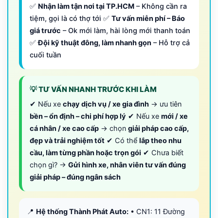
✅
Nhận làm tận nơi tại TP.HCM
– Không cần ra
tiệm, gọi là có thợ tới ✅
Tư vấn miễn phí – Báo
giá trước
– Ok mới làm, hài lòng mới thanh toán
✅
Đội kỹ thuật đông, làm nhanh gọn
– Hỗ trợ cả
cuối tuần
💡 TƯ VẤN NHANH TRƯỚC KHI LÀM
✔ Nếu xe
chạy dịch vụ / xe gia đình
→ ưu tiên
bền – ổn định – chi phí hợp lý
✔ Nếu xe
mới / xe
cá nhân / xe cao cấp
→ chọn
giải pháp cao cấp,
đẹp và trải nghiệm tốt
✔ Có thể
lắp theo nhu
cầu, làm từng phần hoặc trọn gói
✔ Chưa biết
chọn gì? →
Gửi hình xe, nhân viên tư vấn đúng
giải pháp – đúng ngân sách
📍
Hệ thống Thành Phát Auto:
• CN1: 11 Đường