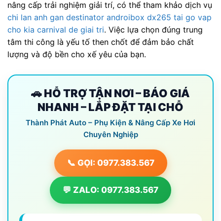
nâng cấp trải nghiệm giải trí, có thể tham khảo dịch vụ
chi lan anh gan destinator androibox dx265 tai go vap
cho kia carnival de giai tri
. Việc lựa chọn đúng trung
tâm thi công là yếu tố then chốt để đảm bảo chất
lượng và độ bền cho xế yêu của bạn.
🚗 HỖ TRỢ TẬN NƠI – BÁO GIÁ
NHANH – LẮP ĐẶT TẠI CHỖ
Thành Phát Auto – Phụ Kiện & Nâng Cấp Xe Hơi
Chuyên Nghiệp
📞 GỌI: 0977.383.567
💬 ZALO: 0977.383.567