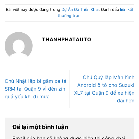
Bài viết này được đăng trong
Dự Án Đã Triển Khai
. Đánh dấu
liên kết
thường trực
.
THANHPHATAUTO
Chú Quý lắp Màn hình
Chú Nhật lắp bi gầm xe tải
Android ô tô cho Suzuki
SRM tại Quận 9 vì đèn zin
XL7 tại Quận 9 để xe hiện
quá yếu khi đi mưa
đại hơn
Để lại một bình luận
Email của bạn sẽ không được hiển thị công khai.