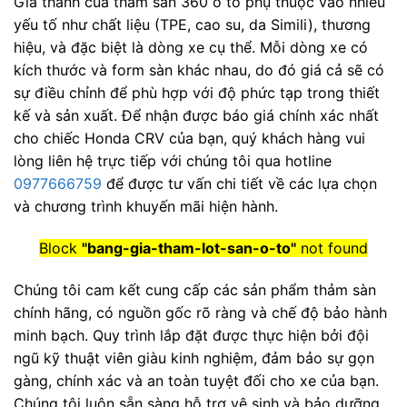
Giá thành của thảm sàn 360 ô tô phụ thuộc vào nhiều
yếu tố như chất liệu (TPE, cao su, da Simili), thương
hiệu, và đặc biệt là dòng xe cụ thể. Mỗi dòng xe có
kích thước và form sàn khác nhau, do đó giá cả sẽ có
sự điều chỉnh để phù hợp với độ phức tạp trong thiết
kế và sản xuất. Để nhận được báo giá chính xác nhất
cho chiếc Honda CRV của bạn, quý khách hàng vui
lòng liên hệ trực tiếp với chúng tôi qua hotline
0977666759
để được tư vấn chi tiết về các lựa chọn
và chương trình khuyến mãi hiện hành.
Block
"bang-gia-tham-lot-san-o-to"
not found
Chúng tôi cam kết cung cấp các sản phẩm thảm sàn
chính hãng, có nguồn gốc rõ ràng và chế độ bảo hành
minh bạch. Quy trình lắp đặt được thực hiện bởi đội
ngũ kỹ thuật viên giàu kinh nghiệm, đảm bảo sự gọn
gàng, chính xác và an toàn tuyệt đối cho xe của bạn.
Chúng tôi luôn sẵn sàng hỗ trợ vệ sinh và bảo dưỡng