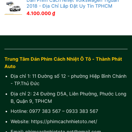
Dán Phim Cách Nhiệt Volkswagen Tiguan
2018 - Địa Chỉ Lắp Đặt Uy Tín TPHCM
4.100.000
₫
Trung Tâm Dán Phim Cách Nhiệt Ô Tô - Thành Phát
Auto
Địa chỉ 1:
11 Đường số 12 - phường Hiệp Bình Chánh
- TP.Thủ Đức
Địa chỉ 2:
24 Đường D5A, Liên Phường, Phước Long
B, Quận 9, TPHCM
Hotline:
0977 383 567
–
0933 383 567
Website:
https://phimcachnhietoto.net/
Email:
phimcachnhietoto.net@gmail.com