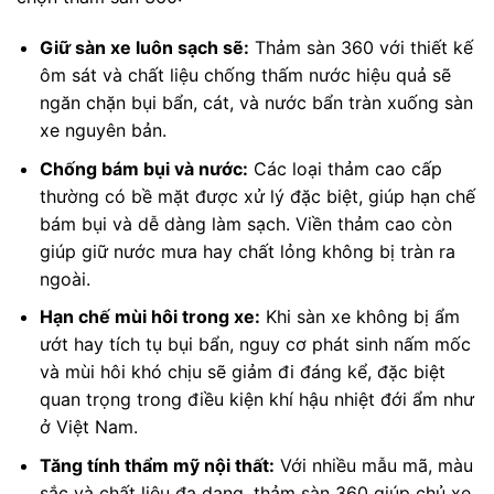
Giữ sàn xe luôn sạch sẽ:
Thảm sàn 360 với thiết kế
ôm sát và chất liệu chống thấm nước hiệu quả sẽ
ngăn chặn bụi bẩn, cát, và nước bẩn tràn xuống sàn
xe nguyên bản.
Chống bám bụi và nước:
Các loại thảm cao cấp
thường có bề mặt được xử lý đặc biệt, giúp hạn chế
bám bụi và dễ dàng làm sạch. Viền thảm cao còn
giúp giữ nước mưa hay chất lỏng không bị tràn ra
ngoài.
Hạn chế mùi hôi trong xe:
Khi sàn xe không bị ẩm
ướt hay tích tụ bụi bẩn, nguy cơ phát sinh nấm mốc
và mùi hôi khó chịu sẽ giảm đi đáng kể, đặc biệt
quan trọng trong điều kiện khí hậu nhiệt đới ẩm như
ở Việt Nam.
Tăng tính thẩm mỹ nội thất:
Với nhiều mẫu mã, màu
sắc và chất liệu đa dạng, thảm sàn 360 giúp chủ xe