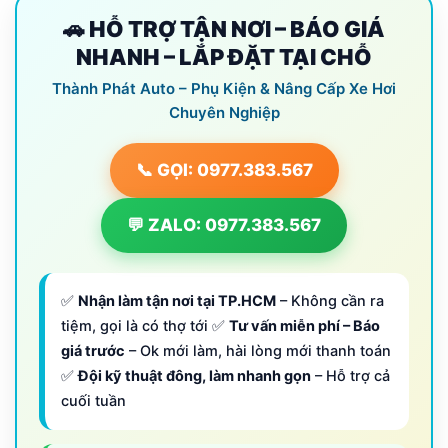
🚗 HỖ TRỢ TẬN NƠI – BÁO GIÁ
NHANH – LẮP ĐẶT TẠI CHỖ
Thành Phát Auto – Phụ Kiện & Nâng Cấp Xe Hơi
Chuyên Nghiệp
📞 GỌI: 0977.383.567
💬 ZALO: 0977.383.567
✅
Nhận làm tận nơi tại TP.HCM
– Không cần ra
tiệm, gọi là có thợ tới ✅
Tư vấn miễn phí – Báo
giá trước
– Ok mới làm, hài lòng mới thanh toán
✅
Đội kỹ thuật đông, làm nhanh gọn
– Hỗ trợ cả
cuối tuần