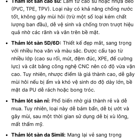
Thảm lót sàn cao su:
Làm từ cao su hoặc nhựa dẻo
(PVC, TPE, TPV). Loại này có khả năng chống nước
tốt, không gây mùi hôi (trừ một số loại kém chất
lượng ban đầu), dễ vệ sinh và chống trơn trượt hiệu
quả nhờ các rãnh và vân trên bề mặt.
Thảm lót sàn 5D/6D:
Thiết kế đẹp mắt, sang trọng
với nhiều hoa văn và màu sắc. Được cấu tạo từ
nhiều lớp (cao su rối, mút, đệm đúc, XPE, đế cường
lực) và cắt bằng công nghệ CNC nên có độ vừa vặn
cao. Tuy nhiên, nhược điểm là giá thành cao, dễ gây
mùi hôi nếu bị ẩm và khó vệ sinh do độ dày lớn, bề
mặt da PU dễ rách hoặc bong tróc.
Thảm lót sàn nỉ:
Phổ biến nhờ giá thành rẻ và dễ
mua. Tuy nhiên, loại này dễ bám bẩn, dễ bị ướt và
gây mùi, sau một thời gian sử dụng dễ bị xù lông,
mất thẩm mỹ.
Thảm lót sàn da Simili:
Mang lại vẻ sang trọng