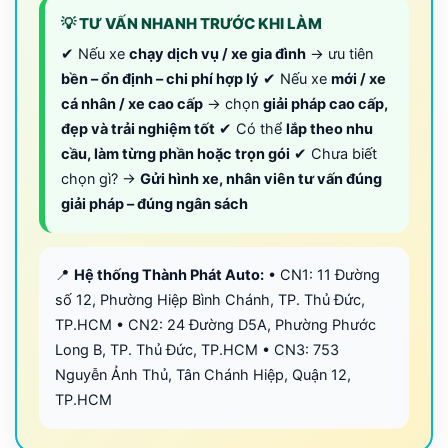
💡 TƯ VẤN NHANH TRƯỚC KHI LÀM
✔ Nếu xe
chạy dịch vụ / xe gia đình
→ ưu tiên
bền – ổn định – chi phí hợp lý
✔ Nếu xe
mới / xe
cá nhân / xe cao cấp
→ chọn
giải pháp cao cấp,
đẹp và trải nghiệm tốt
✔ Có thể
lắp theo nhu
cầu, làm từng phần hoặc trọn gói
✔ Chưa biết
chọn gì? →
Gửi hình xe, nhân viên tư vấn đúng
giải pháp – đúng ngân sách
📍
Hệ thống Thành Phát Auto:
• CN1: 11 Đường
số 12, Phường Hiệp Bình Chánh, TP. Thủ Đức,
TP.HCM • CN2: 24 Đường D5A, Phường Phước
Long B, TP. Thủ Đức, TP.HCM • CN3: 753
Nguyễn Ảnh Thủ, Tân Chánh Hiệp, Quận 12,
TP.HCM