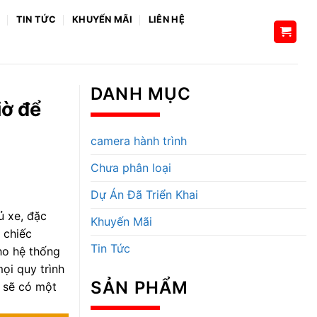
H
TIN TỨC
KHUYẾN MÃI
LIÊN HỆ
DANH MỤC
iờ để
camera hành trình
Chưa phân loại
Dự Án Đã Triển Khai
ủ xe, đặc
Khuyến Mãi
 chiếc
Tin Tức
ho hệ thống
mọi quy trình
SẢN PHẨM
 sẽ có một