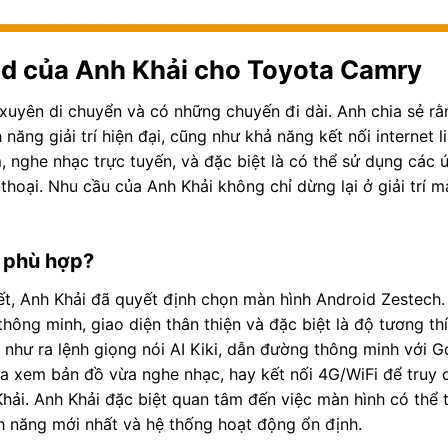
id của Anh Khải cho Toyota Camry
xuyên di chuyển và có những chuyến đi dài. Anh chia sẻ r
năng giải trí hiện đại, cũng như khả năng kết nối internet l
 nghe nhạc trực tuyến, và đặc biệt là có thể sử dụng các
hoại. Nhu cầu của Anh Khải không chỉ dừng lại ở giải trí m
n phù hợp?
iết, Anh Khải đã quyết định chọn màn hình Android Zestech.
thông minh, giao diện thân thiện và đặc biệt là độ tương th
như ra lệnh giọng nói AI Kiki, dẫn đường thông minh với G
a xem bản đồ vừa nghe nhạc, hay kết nối 4G/WiFi để truy c
ải. Anh Khải đặc biệt quan tâm đến việc màn hình có thể 
 năng mới nhất và hệ thống hoạt động ổn định.