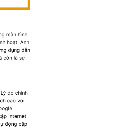
ằng màn hình
inh hoạt. Anh
 ứng dụng dẫn
à còn là sự
 Lý do chính
ích cao với
oogle
ập internet
tự động cập