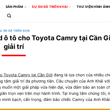
Ô
SẢN PHẨM
DỰ ÁN ĐÃ TRIỂN KHAI
THƯ VIỆN HÌNH ẢN
Ự ÁN ĐÃ TRIỂN KHAI
d ô tô cho Toyota Camry tại Cần G
giải trí
ho Toyota Camry tại Cần Giờ
đang là lựa chọn của nhiều ch
ng tâm giải trí đa phương tiện. Câu chuyện của Anh Khải với
g muốn một giải pháp vừa hiện đại, vừa đảm bảo an toàn c
iãn trọn vẹn trên mọi hành trình. Tại trung tâm chúng tôi, 
n minh bạch, cẩn trọng, đảm bảo chiếc Camry của Anh Khải