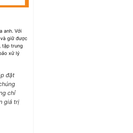
a anh. Với
 và giữ được
 tập trung
bảo xử lý
ắp đặt
 chúng
ng chỉ
 giá trị