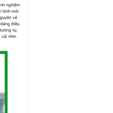
inh nghiệm.
n hình mới
nguyên vẻ
ễ dàng điều
tương tự,
 cái nhìn