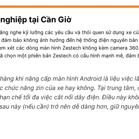
 nghiệp tại Cần Giờ
 lắng nghe kỹ lưỡng các yêu cầu và thói quen sử dụng xe củ
ần đảm bảo không ảnh hưởng đến hệ thống điện nguyên bản
 xem xét các dòng màn hình Zestech không kèm camera 360,
i đã chọn một phiên bản Zestech có cấu hình mạnh mẽ, đảm 
hàng khi nâng cấp màn hình Android là liệu việc l
c chức năng zin của xe hay không. Tại trung tâm,
hạn chế tối đa việc cắt nối dây điện. Điều này khô
au này (nếu cần) trở nên dễ dàng hơn, giữ nguyên