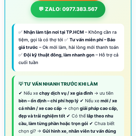
💬 ZALO: 0977.383.567
✅
Nhận làm tận nơi tại TP.HCM
– Không cần ra
tiệm, gọi là có thợ tới ✅
Tư vấn miễn phí – Báo
giá trước
– Ok mới làm, hài lòng mới thanh toán
✅
Đội kỹ thuật đông, làm nhanh gọn
– Hỗ trợ cả
cuối tuần
💡 TƯ VẤN NHANH TRƯỚC KHI LÀM
✔ Nếu xe
chạy dịch vụ / xe gia đình
→ ưu tiên
bền – ổn định – chi phí hợp lý
✔ Nếu xe
mới / xe
cá nhân / xe cao cấp
→ chọn
giải pháp cao cấp,
đẹp và trải nghiệm tốt
✔ Có thể
lắp theo nhu
cầu, làm từng phần hoặc trọn gói
✔ Chưa biết
chọn gì? →
Gửi hình xe, nhân viên tư vấn đúng