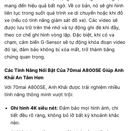
mang đến hiệu quả bất ngờ. Về cơ bản, nó sẽ ghi hình
liên tục trong suốt quá trình xe di chuyển hoặc khi đỗ
xe (nếu có tính năng giám sát đỗ xe). Các video sẽ
được lưu trữ trên thẻ nhớ và tự động ghi đè khi đầy,
theo cơ chế ghi hình vòng lặp. Đặc biệt, khi có va
chạm, cảm biến G-Sensor sẽ tự động khóa đoạn video
đó lại, đảm bảo không bị xóa mất, trở thành bằng
chứng quan trọng.
Các Tính Năng Nổi Bật Của 70mai A800SE Giúp Anh
Khải An Tâm Hơn
Với 70mai A800SE, Anh Khải được trải nghiệm nhiều
tính năng thông minh vượt trội:
Ghi hình 4K siêu nét:
Đảm bảo mọi hình ảnh, chi
tiết đều rõ ràng, không bỏ lỡ bất kỳ khoảnh khắc
nào.