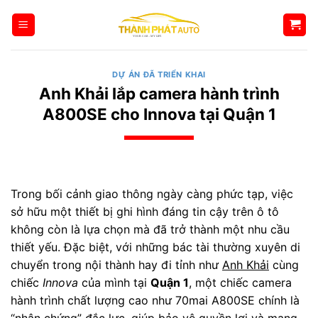
Bỏ
qua
nội
dung
DỰ ÁN ĐÃ TRIỂN KHAI
Anh Khải lắp camera hành trình
A800SE cho Innova tại Quận 1
Trong bối cảnh giao thông ngày càng phức tạp, việc
sở hữu một thiết bị ghi hình đáng tin cậy trên ô tô
không còn là lựa chọn mà đã trở thành một nhu cầu
thiết yếu. Đặc biệt, với những bác tài thường xuyên di
chuyển trong nội thành hay đi tỉnh như
Anh Khải
cùng
chiếc
Innova
của mình tại
Quận 1
, một chiếc camera
hành trình chất lượng cao như 70mai A800SE chính là
“nhân chứng” đắc lực, giúp bảo vệ quyền lợi và mang