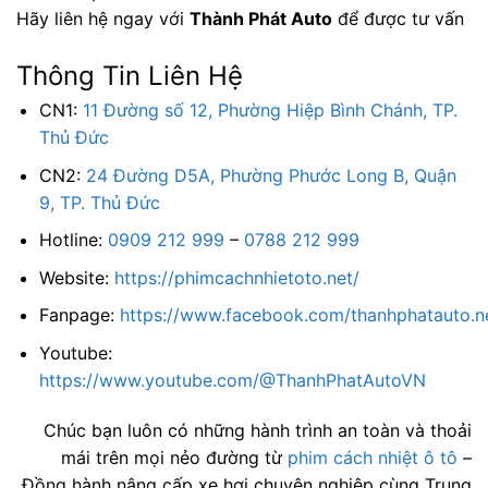
Hãy liên hệ ngay với
Thành Phát Auto
để được tư vấn
Thông Tin Liên Hệ
CN1:
11 Đường số 12, Phường Hiệp Bình Chánh, TP.
Thủ Đức
CN2:
24 Đường D5A, Phường Phước Long B, Quận
9, TP. Thủ Đức
Hotline:
0909 212 999
–
0788 212 999
Website:
https://phimcachnhietoto.net/
Fanpage:
https://www.facebook.com/thanhphatauto.n
Youtube:
https://www.youtube.com/@ThanhPhatAutoVN
Chúc bạn luôn có những hành trình an toàn và thoải
mái trên mọi nẻo đường từ
phim cách nhiệt ô tô
–
Đồng hành nâng cấp xe hơi chuyên nghiệp cùng Trung