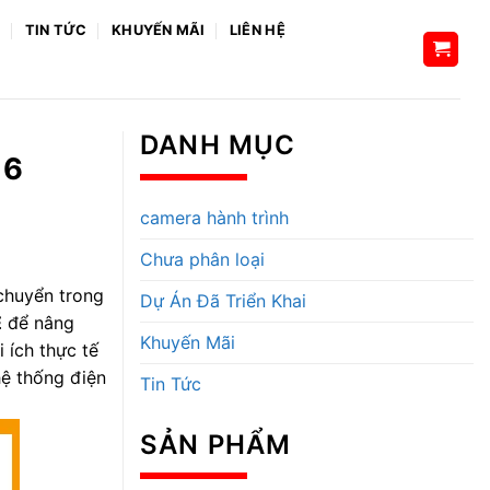
H
TIN TỨC
KHUYẾN MÃI
LIÊN HỆ
DANH MỤC
 6
camera hành trình
Chưa phân loại
 chuyển trong
Dự Án Đã Triển Khai
E
để nâng
Khuyến Mãi
i ích thực tế
hệ thống điện
Tin Tức
SẢN PHẨM