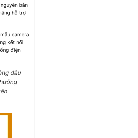
n nguyên bản
năng hỗ trợ
t mẫu camera
ng kết nối
hống điện
hàng đầu
h hưởng
yên