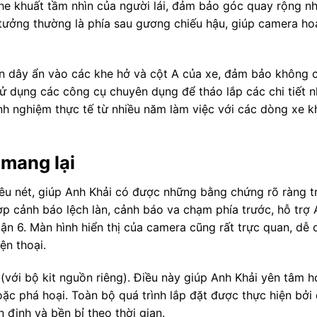
che khuất tầm nhìn của người lái, đảm bảo góc quay rộng nh
lý tưởng thường là phía sau gương chiếu hậu, giúp camera h
uồn dây ẩn vào các khe hở và cột A của xe, đảm bảo không 
ử dụng các công cụ chuyên dụng để tháo lắp các chi tiết 
inh nghiệm thực tế từ nhiều năm làm việc với các dòng xe k
 mang lại
êu nét, giúp Anh Khải có được những bằng chứng rõ ràng t
p cảnh báo lệch làn, cảnh báo va chạm phía trước, hỗ trợ A
ận 6. Màn hình hiển thị của camera cũng rất trực quan, dễ 
ện thoại.
(với bộ kit nguồn riêng). Điều này giúp Anh Khải yên tâm h
oặc phá hoại. Toàn bộ quá trình lắp đặt được thực hiện bởi
định và bền bỉ theo thời gian.