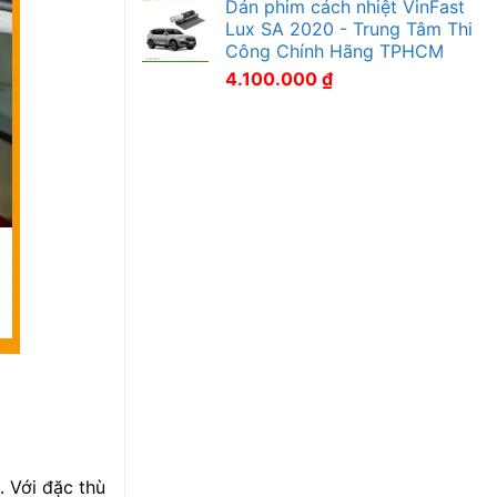
Dán phim cách nhiệt VinFast
Lux SA 2020 - Trung Tâm Thi
Công Chính Hãng TPHCM
4.100.000
₫
. Với đặc thù