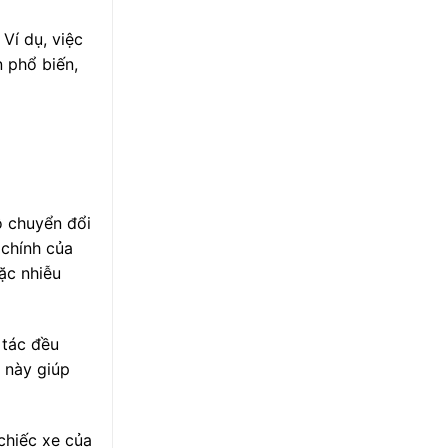
Ví dụ, việc
 phổ biến,
ộ chuyển đổi
chính của
ặc nhiễu
 tác đều
 này giúp
chiếc xe của