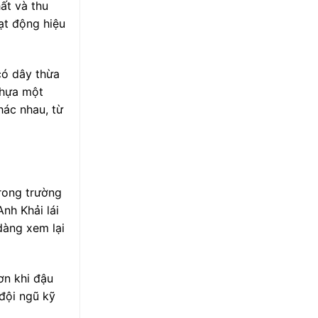
ất và thu
oạt động hiệu
có dây thừa
nhựa một
hác nhau, từ
rong trường
nh Khải lái
dàng xem lại
ơn khi đậu
 đội ngũ kỹ