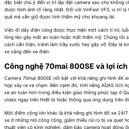
đặc biệt chú ý đến vị trí lắp đặt camera sao cho không 
được hình ảnh rõ ràng nhất. Đối với VinFast VF3, vị trí 
quả mà vẫn giữ được tính thẩm mỹ cho khoang lái.
Việc đi dây điện cũng được thực hiện một cách tỉ mỉ, l
lỏng lẻo gây mất an toàn hoặc mất thẩm mỹ. Chúng tôi s
cách cẩn thận, tránh làm trầy xước hay gãy vỡ. Đây là k
xe xăng đến xe điện.
Công nghệ 70mai 800SE và lợi ích
Camera 70mai 800SE nổi bật với khả năng ghi hình 4K si
hợp xảy ra va chạm. Bên cạnh đó, tính năng ADAS tích hợ
xe an toàn hơn trong điều kiện giao thông phức tạp ở Qu
video ngay trên thiết bị hoặc thông qua ứng dụng trên đi
Một điểm cộng lớn khác là khả năng ghi hình đỗ xe 24/7 
xe ở những nơi công cộng, giảm thiểu rủi ro bị va quẹt h
thuật viên có kinh nghiệm, đảm bảo camera hoạt động ổn 