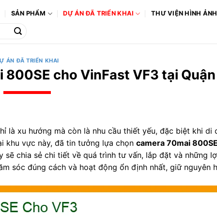
Ô
SẢN PHẨM
DỰ ÁN ĐÃ TRIỂN KHAI
THƯ VIỆN HÌNH ẢN
Ự ÁN ĐÃ TRIỂN KHAI
 800SE cho VinFast VF3 tại Quận
ỉ là xu hướng mà còn là nhu cầu thiết yếu, đặc biệt khi di
ại khu vực này, đã tin tưởng lựa chọn
camera 70mai 800S
 sẽ chia sẻ chi tiết về quá trình tư vấn, lắp đặt và những lợ
ăm sóc đúng cách và hoạt động ổn định nhất, giữ nguyên 