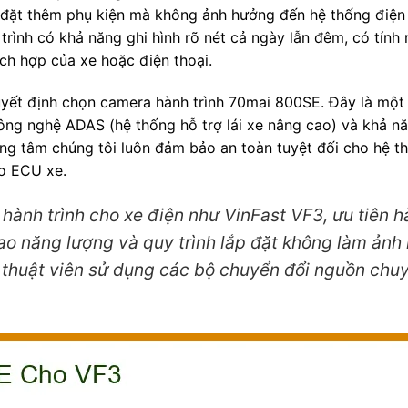
ắp đặt thêm phụ kiện mà không ảnh hưởng đến hệ thống điệ
rình có khả năng ghi hình rõ nét cả ngày lẫn đêm, có tính 
ích hợp của xe hoặc điện thoại.
quyết định chọn camera hành trình 70mai 800SE. Đây là mộ
ông nghệ ADAS (hệ thống hỗ trợ lái xe nâng cao) và khả nă
trung tâm chúng tôi luôn đảm bảo an toàn tuyệt đối cho hệ t
ào ECU xe.
hành trình cho xe điện như VinFast VF3, ưu tiên 
hao năng lượng và quy trình lắp đặt không làm ản
 thuật viên sử dụng các bộ chuyển đổi nguồn chu