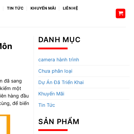
H
TIN TỨC
KHUYẾN MÃI
LIÊN HỆ
DANH MỤC
Môn
camera hành trình
Chưa phân loại
ốn đã sang
Dự Án Đã Triển Khai
m kiếm một
Khuyến Mãi
tiên hàng đầu
cùng, để biến
Tin Tức
SẢN PHẨM