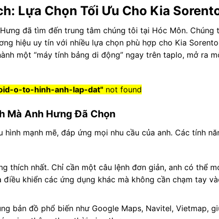
ch: Lựa Chọn Tối Ưu Cho Kia Sorent
h Hưng đã tìm đến trung tâm chúng tôi tại Hóc Môn. Chúng t
ng hiệu uy tín với nhiều lựa chọn phù hợp cho Kia Sorent
hành một “máy tính bảng di động” ngay trên taplo, mở ra mộ
id-o-to-hinh-anh-lap-dat"
not found
ch Mà Anh Hưng Đã Chọn
u hình mạnh mẽ, đáp ứng mọi nhu cầu của anh. Các tính n
g thích nhất. Chỉ cần một câu lệnh đơn giản, anh có thể m
 là điều khiển các ứng dụng khác mà không cần chạm tay và
ng bản đồ phổ biến như Google Maps, Navitel, Vietmap, g