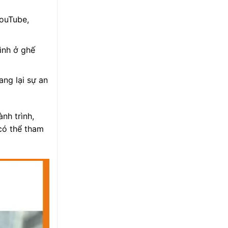
YouTube,
ình ở ghế
ang lại sự an
nh trình,
 có thể tham