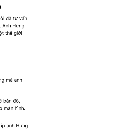
o
ôi đã tư vấn
o. Anh Hưng
t thế giới
ăng mà anh
ở bản đồ,
o màn hình.
iúp anh Hưng