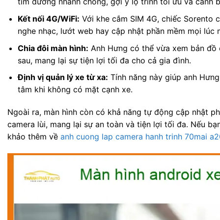
tìm đường nhanh chóng, gợi ý lộ trình tối ưu và cảnh 
Kết nối 4G/WiFi:
Với khe cắm SIM 4G, chiếc Sorento c
nghe nhạc, lướt web hay cập nhật phần mềm mọi lúc m
Chia đôi màn hình:
Anh Hưng có thể vừa xem bản đồ 
sau, mang lại sự tiện lợi tối đa cho cả gia đình.
Định vị quản lý xe từ xa:
Tính năng này giúp anh Hưng th
tâm khi không có mặt cạnh xe.
Ngoài ra, màn hình còn có khả năng tự động cập nhật ph
camera lùi, mang lại sự an toàn và tiện lợi tối đa. Nếu 
khảo thêm về
anh cuong lap camera hanh trinh 70mai a2