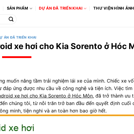
Ô
SẢN PHẨM
DỰ ÁN ĐÃ TRIỂN KHAI
THƯ VIỆN HÌNH ẢN
Ự ÁN ĐÃ TRIỂN KHAI
oid xe hơi cho Kia Sorento ở Hóc 
g muốn nâng tầm trải nghiệm lái xe của mình. Chiếc xe v
sự đáp ứng được nhu cầu về công nghệ và tiện ích. Việc tì
ndroid xe hơi cho Kia Sorento ở Hóc Môn
, đã trở thành ưu 
đến chúng tôi, từ nỗi trăn trở ban đầu đến quyết định cuối 
ng minh, tiện nghi và an toàn hơn bao giờ hết.