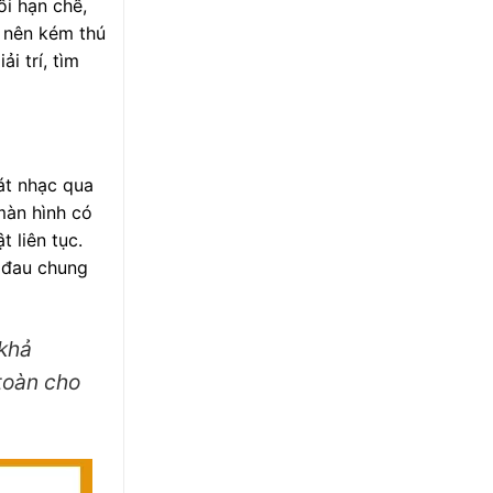
ối hạn chế,
ở nên kém thú
i trí, tìm
át nhạc qua
màn hình có
 liên tục.
i đau chung
 khả
toàn cho