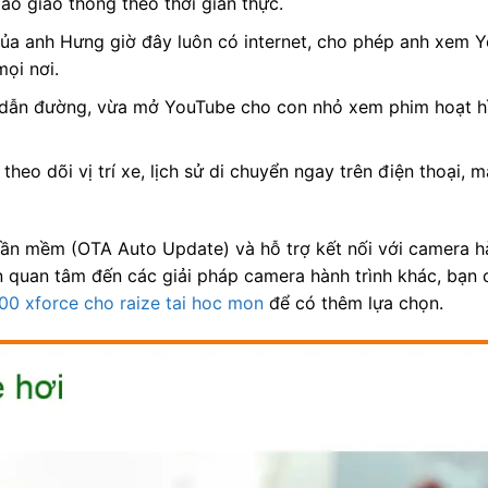
báo giao thông theo thời gian thực.
ủa anh Hưng giờ đây luôn có internet, cho phép anh xem 
ọi nơi.
dẫn đường, vừa mở YouTube cho con nhỏ xem phim hoạt h
eo dõi vị trí xe, lịch sử di chuyển ngay trên điện thoại, m
ần mềm (OTA Auto Update) và hỗ trợ kết nối với camera hà
bạn quan tâm đến các giải pháp camera hành trình khác, bạn
00 xforce cho raize tai hoc mon
để có thêm lựa chọn.