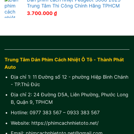
Trung Tâm Thi Công Chính Hãng TPHCM
3.700.000
₫
Trung Tâm Dán Phim Cách Nhiệt Ô Tô - Thành Phát
Auto
Địa chỉ 1:
11 Đường số 12 - phường Hiệp Bình Chánh
- TP.Thủ Đức
Địa chỉ 2:
24 Đường D5A, Liên Phường, Phước Long
B, Quận 9, TPHCM
Hotline:
0977 383 567
–
0933 383 567
Website:
https://phimcachnhietoto.net/
Email:
phimcachnhietoto.net@gmail.com