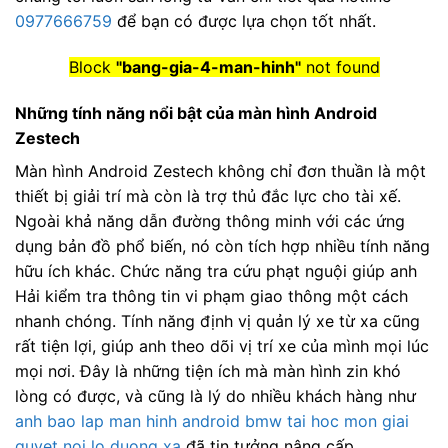
0977666759
để bạn có được lựa chọn tốt nhất.
Block
"bang-gia-4-man-hinh"
not found
Những tính năng nổi bật của màn hình Android
Zestech
Màn hình Android Zestech không chỉ đơn thuần là một
thiết bị giải trí mà còn là trợ thủ đắc lực cho tài xế.
Ngoài khả năng dẫn đường thông minh với các ứng
dụng bản đồ phổ biến, nó còn tích hợp nhiều tính năng
hữu ích khác. Chức năng tra cứu phạt nguội giúp anh
Hải kiểm tra thông tin vi phạm giao thông một cách
nhanh chóng. Tính năng định vị quản lý xe từ xa cũng
rất tiện lợi, giúp anh theo dõi vị trí xe của mình mọi lúc
mọi nơi. Đây là những tiện ích mà màn hình zin khó
lòng có được, và cũng là lý do nhiều khách hàng như
anh bao lap man hinh android bmw tai hoc mon giai
quyet noi lo duong xa
đã tin tưởng nâng cấp.