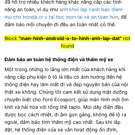
đã hỗ trợ nhiều khách hàng khác nâng cấp các tính
năng an toàn, ví dụ như
anh khoi lap canh bao diem
mu cho honda cr v tai hoc mon lai xe an toan hon
, để
đảm bảo mỗi chuyến đi đều an toàn nhất có thể.
Block
"man-hinh-android-o-to-hinh-anh-lap-dat"
not
found
Đảm bảo an toàn hệ thống điện và thẩm mỹ xe
Một trong những lo lắng lớn nhất của khách hàng khi
nâng cấp phụ kiện ô tô là liệu có ảnh hưởng đến hệ
thống điện hay làm mất đi vẻ đẹp nguyên bản của nội
thất xe không. Chúng tôi cam kết sử dụng mặt dưỡng
chuyên biệt cho Ford Ecosport, giúp màn hình mới ôm
khít và hài hòa với tổng thể taplo. Mọi dây điện đều
được bọc cách nhiệt, đi âm gọn gàng, không để lộ ra
ngoài, đảm bảo tính thẩm mỹ cao nhất. Sau khi lắp
đặt, hệ thống điện của xe vẫn hoạt động ổn định,