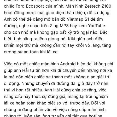
chiếc Ford Ecosport của mình. Màn hình Zestech Z100
hoạt động mượt mà, giao diện thân thiện, dễ sử dụng.
Anh có thể dễ dàng mở bản đồ Vietmap S1 để tìm
đường, nghe nhạc trên Zing MP3 hay xem YouTube
cho con nhỏ mà không gặp bất kỳ trở ngại nào. Đặc
biệt, tính năng ra lệnh giọng nói Kiki giúp anh điều
khiển mọi thứ mà không cần rời tay khỏi vô lăng, tăng
cường sự an toàn khi lái xe.
Việc có một chiếc màn hình Android hiện đại không chỉ
giúp anh Hải tự tin hơn khi di chuyển đến những nơi xa
lạ mà còn biến chiếc xe thành một không gian giải trí
di động. Những chuyến đi đường dài giờ đây trở nên
thú vị hơn rất nhiều. Anh Hải cũng chia sẻ rằng, việc
nâng cấp này thực sự đáng giá, mang lại trải nghiệm
lái xe hoàn toàn khác biệt so với trước đây. Đối với
những ai đang phân vân về việc nâng cấp màn hình,
chúng tôi luôn sẵn lòng tư vấn chi tiết qua hotline