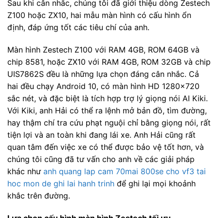
Sau khi cân nhắc, chúng tôi đã giới thiệu dòng Zestech
Z100 hoặc ZX10, hai mẫu màn hình có cấu hình ổn
định, đáp ứng tốt các tiêu chí của anh.
Màn hình Zestech Z100 với RAM 4GB, ROM 64GB và
chip 8581, hoặc ZX10 với RAM 4GB, ROM 32GB và chip
UIS7862S đều là những lựa chọn đáng cân nhắc. Cả
hai đều chạy Android 10, có màn hình HD 1280×720
sắc nét, và đặc biệt là tích hợp trợ lý giọng nói AI Kiki.
Với Kiki, anh Hải có thể ra lệnh mở bản đồ, tìm đường,
hay thậm chí tra cứu phạt nguội chỉ bằng giọng nói, rất
tiện lợi và an toàn khi đang lái xe. Anh Hải cũng rất
quan tâm đến việc xe có thể được bảo vệ tốt hơn, và
chúng tôi cũng đã tư vấn cho anh về các giải pháp
khác như
anh quang lap cam 70mai 800se cho vf3 tai
hoc mon de ghi lai hanh trinh
để ghi lại mọi khoảnh
khắc trên đường.
Lựa chọn cấu hình màn hình Zestech tối ưu