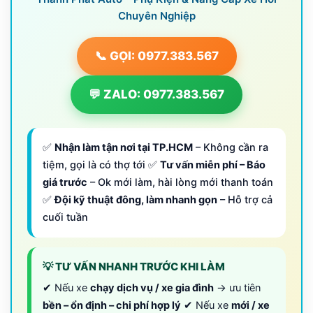
Chuyên Nghiệp
📞 GỌI: 0977.383.567
💬 ZALO: 0977.383.567
✅
Nhận làm tận nơi tại TP.HCM
– Không cần ra
tiệm, gọi là có thợ tới ✅
Tư vấn miễn phí – Báo
giá trước
– Ok mới làm, hài lòng mới thanh toán
✅
Đội kỹ thuật đông, làm nhanh gọn
– Hỗ trợ cả
cuối tuần
💡 TƯ VẤN NHANH TRƯỚC KHI LÀM
✔ Nếu xe
chạy dịch vụ / xe gia đình
→ ưu tiên
bền – ổn định – chi phí hợp lý
✔ Nếu xe
mới / xe