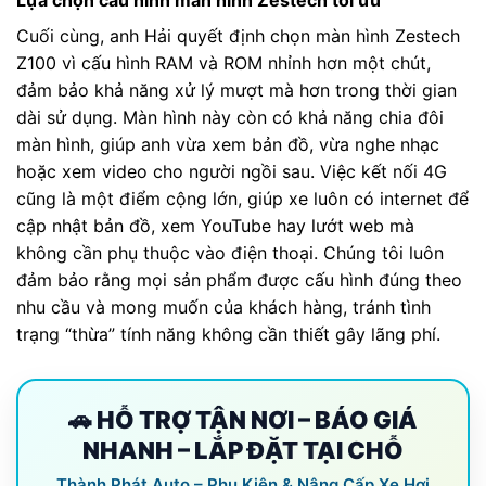
Cuối cùng, anh Hải quyết định chọn màn hình Zestech
Z100 vì cấu hình RAM và ROM nhỉnh hơn một chút,
đảm bảo khả năng xử lý mượt mà hơn trong thời gian
dài sử dụng. Màn hình này còn có khả năng chia đôi
màn hình, giúp anh vừa xem bản đồ, vừa nghe nhạc
hoặc xem video cho người ngồi sau. Việc kết nối 4G
cũng là một điểm cộng lớn, giúp xe luôn có internet để
cập nhật bản đồ, xem YouTube hay lướt web mà
không cần phụ thuộc vào điện thoại. Chúng tôi luôn
đảm bảo rằng mọi sản phẩm được cấu hình đúng theo
nhu cầu và mong muốn của khách hàng, tránh tình
trạng “thừa” tính năng không cần thiết gây lãng phí.
🚗 HỖ TRỢ TẬN NƠI – BÁO GIÁ
NHANH – LẮP ĐẶT TẠI CHỖ
Thành Phát Auto – Phụ Kiện & Nâng Cấp Xe Hơi