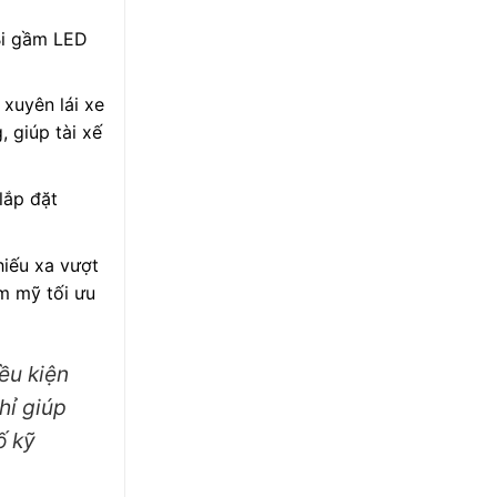
Bi gầm LED
xuyên lái xe
 giúp tài xế
lắp đặt
hiếu xa vượt
m mỹ tối ưu
ều kiện
hỉ giúp
ố kỹ