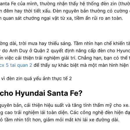
anta Fe của mình, thường nhận thấy hệ thống đèn zin (thườ
an đêm hay thời tiết xấu. Đèn nguyên bản thường có cường
quan sát chướng ngại vật từ xa, tiềm ẩn rủi ro an toàn.
ường dài, trời mưa hay thiếu sáng. Tầm nhìn hạn chế khiến t
lý do Anh Duy ở Quận 2 quyết định nâng cấp đèn cho Hyund
việc cải thiện trải nghiệm giải trí. Chẳng hạn, bạn có thể
x 5 tai quan 2
để thấy sự khác biệt mà một màn hình hiện 
ại cho Hyundai Santa Fe?
guyên bản, cải thiện hiệu suất và tăng tính thẩm mỹ cho xe
 cao trải nghiệm lái toàn diện. Các công nghệ đèn hiện đạ
có tầm nhìn tốt hơn, giảm mỏi mắt khi lái xe đường dài.