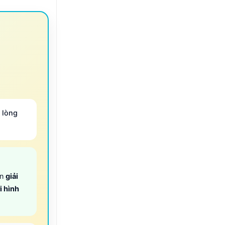
 lòng
ọn
giải
i hình