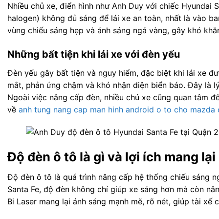
Nhiều chủ xe, điển hình như Anh Duy với chiếc Hyundai S
halogen) không đủ sáng để lái xe an toàn, nhất là vào b
vùng chiếu sáng hẹp và ánh sáng ngả vàng, gây khó khăn 
Những bất tiện khi lái xe với đèn yếu
Đèn yếu gây bất tiện và nguy hiểm, đặc biệt khi lái xe đ
mắt, phản ứng chậm và khó nhận diện biển báo. Đây là 
Ngoài việc nâng cấp đèn, nhiều chủ xe cũng quan tâm đến 
về
anh tung nang cap man hinh android o to cho mazda c
Độ đèn ô tô là gì và lợi ích mang l
Độ đèn ô tô là quá trình nâng cấp hệ thống chiếu sáng n
Santa Fe, độ đèn không chỉ giúp xe sáng hơn mà còn nâng
Bi Laser mang lại ánh sáng mạnh mẽ, rõ nét, giúp tài xế 