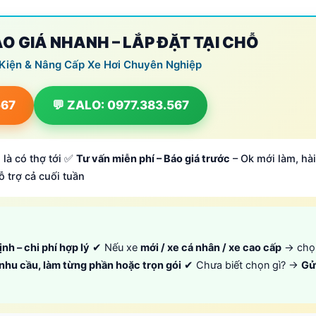
BÁO GIÁ NHANH – LẮP ĐẶT TẠI CHỖ
 Kiện & Nâng Cấp Xe Hơi Chuyên Nghiệp
567
💬 ZALO: 0977.383.567
 là có thợ tới ✅
Tư vấn miễn phí – Báo giá trước
– Ok mới làm, hài
ỗ trợ cả cuối tuần
ịnh – chi phí hợp lý
✔ Nếu xe
mới / xe cá nhân / xe cao cấp
→ ch
 nhu cầu, làm từng phần hoặc trọn gói
✔ Chưa biết chọn gì? →
Gử