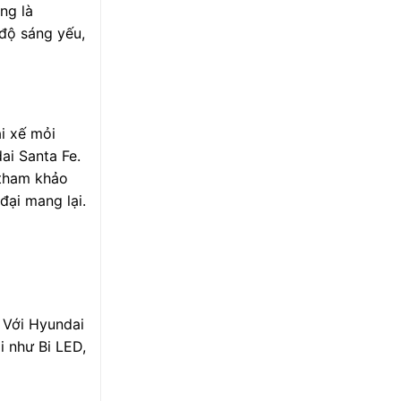
ng là
 độ sáng yếu,
ài xế mỏi
ai Santa Fe.
 tham khảo
đại mang lại.
. Với Hyundai
i như Bi LED,