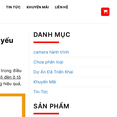
H
TIN TỨC
KHUYẾN MÃI
LIÊN HỆ
DANH MỤC
 yếu
camera hành trình
Chưa phân loại
 trong điều
Dự Án Đã Triển Khai
ộ đèn ô tô
Khuyến Mãi
g hiệu quả,
Tin Tức
SẢN PHẨM