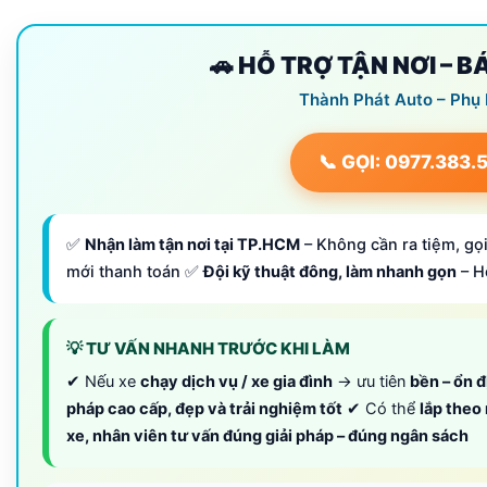
🚗 HỖ TRỢ TẬN NƠI – 
Thành Phát Auto – Phụ
📞 GỌI: 0977.383.
✅
Nhận làm tận nơi tại TP.HCM
– Không cần ra tiệm, gọi
mới thanh toán ✅
Đội kỹ thuật đông, làm nhanh gọn
– H
💡 TƯ VẤN NHANH TRƯỚC KHI LÀM
✔ Nếu xe
chạy dịch vụ / xe gia đình
→ ưu tiên
bền – ổn đ
pháp cao cấp, đẹp và trải nghiệm tốt
✔ Có thể
lắp theo
xe, nhân viên tư vấn đúng giải pháp – đúng ngân sách