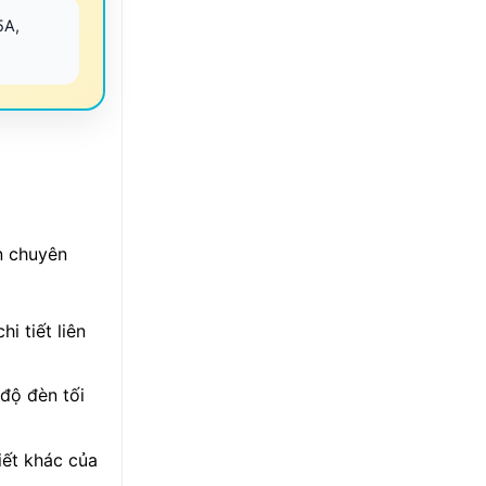
5A,
n chuyên
i tiết liên
độ đèn tối
iết khác của