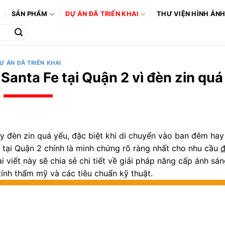
Ô
SẢN PHẨM
DỰ ÁN ĐÃ TRIỂN KHAI
THƯ VIỆN HÌNH ẢN
Ự ÁN ĐÃ TRIỂN KHAI
Santa Fe tại Quận 2 vì đèn zin quá
 đèn zin quá yếu, đặc biệt khi di chuyển vào ban đêm hay
y tại Quận 2 chính là minh chứng rõ ràng nhất cho nhu cầu
đ
 viết này sẽ chia sẻ chi tiết về giải pháp nâng cấp ánh sán
tính thẩm mỹ và các tiêu chuẩn kỹ thuật.