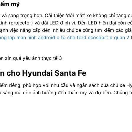
thẩm mỹ
và sang trọng hơn. Cải thiện ‘đôi mắt’ xe không chỉ tăng 
h (projector) và dải LED định vị. Đèn LED hiện đại còn có
cạnh việc nâng cấp đèn, nhiều chủ xe cũng tìm kiếm các gi
ng lap man hinh android o to cho ford ecosport o quan 2
l
ến cho Hyundai Santa Fe
iểm riêng, phù hợp với nhu cầu và ngân sách của chủ xe H
u sáng mà còn ảnh hưởng đến thẩm mỹ và độ bền. Chúng tô