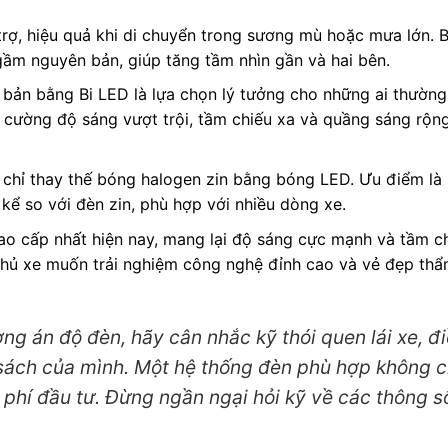
rợ, hiệu quả khi di chuyển trong sương mù hoặc mưa lớn. 
gầm nguyên bản, giúp tăng tầm nhìn gần và hai bên.
ản bằng Bi LED là lựa chọn lý tưởng cho những ai thường 
cường độ sáng vượt trội, tầm chiếu xa và quầng sáng rộng,
chỉ thay thế bóng halogen zin bằng bóng LED. Ưu điểm là 
 kể so với đèn zin, phù hợp với nhiều dòng xe.
o cấp nhất hiện nay, mang lại độ sáng cực mạnh và tầm c
 chủ xe muốn trải nghiệm công nghệ đỉnh cao và vẻ đẹp thẩ
g án độ đèn, hãy cân nhắc kỹ thói quen lái xe, đi
ách của mình. Một hệ thống đèn phù hợp không c
i phí đầu tư. Đừng ngần ngại hỏi kỹ về các thông s