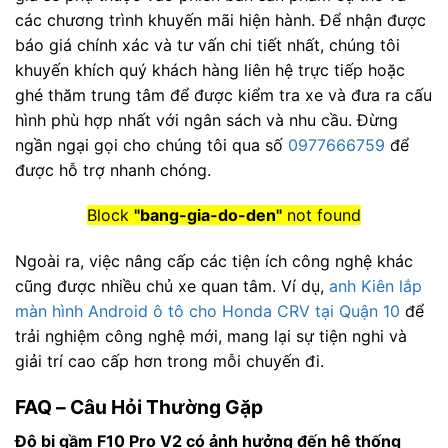
các chương trình khuyến mãi hiện hành. Để nhận được
báo giá chính xác và tư vấn chi tiết nhất, chúng tôi
khuyến khích quý khách hàng liên hệ trực tiếp hoặc
ghé thăm trung tâm để được kiểm tra xe và đưa ra cấu
hình phù hợp nhất với ngân sách và nhu cầu. Đừng
ngần ngại gọi cho chúng tôi qua số
0977666759
để
được hỗ trợ nhanh chóng.
Block
"bang-gia-do-den"
not found
Ngoài ra, việc nâng cấp các tiện ích công nghệ khác
cũng được nhiều chủ xe quan tâm. Ví dụ,
anh Kiên lắp
màn hình Android ô tô cho Honda CRV tại Quận 10
để
trải nghiệm công nghệ mới, mang lại sự tiện nghi và
giải trí cao cấp hơn trong mỗi chuyến đi.
FAQ – Câu Hỏi Thường Gặp
Độ bi gầm F10 Pro V2 có ảnh hưởng đến hệ thống