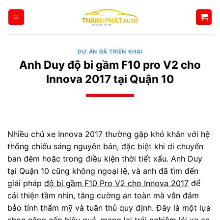
Bỏ
qua
nội
dung
DỰ ÁN ĐÃ TRIỂN KHAI
Anh Duy độ bi gầm F10 pro V2 cho
Innova 2017 tại Quận 10
Nhiều chủ xe Innova 2017 thường gặp khó khăn với hệ
thống chiếu sáng nguyên bản, đặc biệt khi di chuyển
ban đêm hoặc trong điều kiện thời tiết xấu. Anh Duy
tại Quận 10 cũng không ngoại lệ, và anh đã tìm đến
giải pháp
độ bi gầm F10 Pro V2 cho Innova 2017
để
cải thiện tầm nhìn, tăng cường an toàn mà vẫn đảm
bảo tính thẩm mỹ và tuân thủ quy định. Đây là một lựa
chọn nâng cấp hiệu quả, mang lại trải nghiệm lái xe an