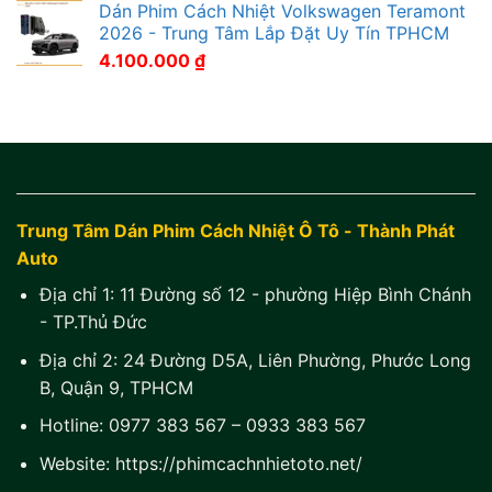
Dán Phim Cách Nhiệt Volkswagen Teramont
2026 - Trung Tâm Lắp Đặt Uy Tín TPHCM
4.100.000
₫
Trung Tâm Dán Phim Cách Nhiệt Ô Tô - Thành Phát
Auto
Địa chỉ 1:
11 Đường số 12 - phường Hiệp Bình Chánh
- TP.Thủ Đức
Địa chỉ 2:
24 Đường D5A, Liên Phường, Phước Long
B, Quận 9, TPHCM
Hotline:
0977 383 567
–
0933 383 567
Website:
https://phimcachnhietoto.net/