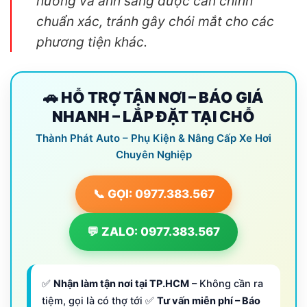
hưởng và ánh sáng được căn chỉnh
chuẩn xác, tránh gây chói mắt cho các
phương tiện khác.
🚗 HỖ TRỢ TẬN NƠI – BÁO GIÁ
NHANH – LẮP ĐẶT TẠI CHỖ
Thành Phát Auto – Phụ Kiện & Nâng Cấp Xe Hơi
Chuyên Nghiệp
📞 GỌI: 0977.383.567
💬 ZALO: 0977.383.567
✅
Nhận làm tận nơi tại TP.HCM
– Không cần ra
tiệm, gọi là có thợ tới ✅
Tư vấn miễn phí – Báo