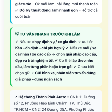
giá trước
– Ok mới làm, hài lòng mới thanh toán
✅
Đội kỹ thuật đông, làm nhanh gọn
– Hỗ trợ cả
cuối tuần
💡 TƯ VẤN NHANH TRƯỚC KHI LÀM
✔ Nếu xe
chạy dịch vụ / xe gia đình
→ ưu tiên
bền – ổn định – chi phí hợp lý
✔ Nếu xe
mới / xe
cá nhân / xe cao cấp
→ chọn
giải pháp cao cấp,
đẹp và trải nghiệm tốt
✔ Có thể
lắp theo nhu
cầu, làm từng phần hoặc trọn gói
✔ Chưa biết
chọn gì? →
Gửi hình xe, nhân viên tư vấn đúng
giải pháp – đúng ngân sách
📍
Hệ thống Thành Phát Auto:
• CN1: 11 Đường
số 12, Phường Hiệp Bình Chánh, TP. Thủ Đức,
TP.HCM • CN2: 24 Đường D5A, Phường Phước