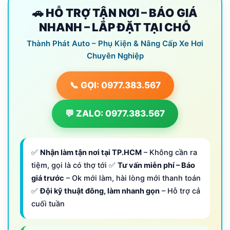
🚗 HỖ TRỢ TẬN NƠI – BÁO GIÁ
NHANH – LẮP ĐẶT TẠI CHỖ
Thành Phát Auto – Phụ Kiện & Nâng Cấp Xe Hơi
Chuyên Nghiệp
📞 GỌI: 0977.383.567
💬 ZALO: 0977.383.567
✅
Nhận làm tận nơi tại TP.HCM
– Không cần ra
tiệm, gọi là có thợ tới ✅
Tư vấn miễn phí – Báo
giá trước
– Ok mới làm, hài lòng mới thanh toán
✅
Đội kỹ thuật đông, làm nhanh gọn
– Hỗ trợ cả
cuối tuần