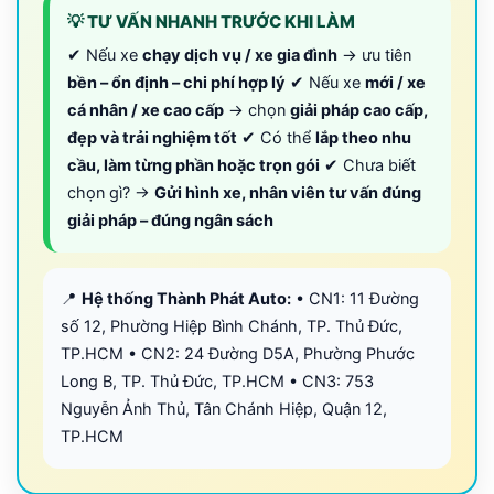
💡 TƯ VẤN NHANH TRƯỚC KHI LÀM
✔ Nếu xe
chạy dịch vụ / xe gia đình
→ ưu tiên
bền – ổn định – chi phí hợp lý
✔ Nếu xe
mới / xe
cá nhân / xe cao cấp
→ chọn
giải pháp cao cấp,
đẹp và trải nghiệm tốt
✔ Có thể
lắp theo nhu
cầu, làm từng phần hoặc trọn gói
✔ Chưa biết
chọn gì? →
Gửi hình xe, nhân viên tư vấn đúng
giải pháp – đúng ngân sách
📍
Hệ thống Thành Phát Auto:
• CN1: 11 Đường
số 12, Phường Hiệp Bình Chánh, TP. Thủ Đức,
TP.HCM • CN2: 24 Đường D5A, Phường Phước
Long B, TP. Thủ Đức, TP.HCM • CN3: 753
Nguyễn Ảnh Thủ, Tân Chánh Hiệp, Quận 12,
TP.HCM