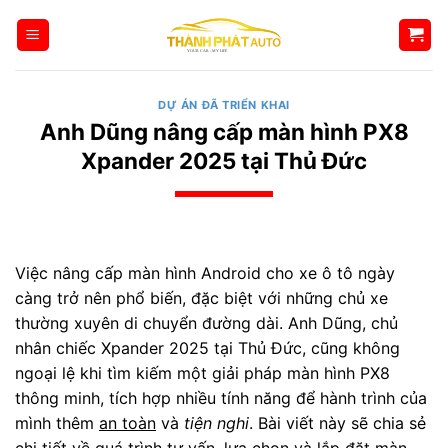
Bỏ
qua
nội
dung
DỰ ÁN ĐÃ TRIỂN KHAI
Anh Dũng nâng cấp màn hình PX8
Xpander 2025 tại Thủ Đức
Việc nâng cấp màn hình Android cho xe ô tô ngày
càng trở nên phổ biến, đặc biệt với những chủ xe
thường xuyên di chuyển đường dài. Anh Dũng, chủ
nhân chiếc Xpander 2025 tại Thủ Đức, cũng không
ngoại lệ khi tìm kiếm một giải pháp màn hình PX8
thông minh, tích hợp nhiều tính năng để hành trình của
mình thêm
an toàn
và
tiện nghi
. Bài viết này sẽ chia sẻ
chi tiết về quá trình tư vấn, lựa chọn và lắp đặt màn