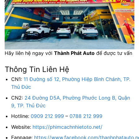
Hãy liên hệ ngay với
Thành Phát Auto
để được tư vấn
Thông Tin Liên Hệ
CN1:
11 Đường số 12, Phường Hiệp Bình Chánh, TP.
Thủ Đức
CN2:
24 Đường D5A, Phường Phước Long B, Quận
9, TP. Thủ Đức
Hotline:
0909 212 999
–
0788 212 999
Website:
https://phimcachnhietoto.net/
Fanpage:
https://www.facebook.com/thanhphatauto.n