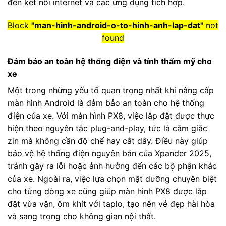
đến kết nối internet và các ứng dụng tích hợp.
Block
"man-hinh-android-o-to-hinh-anh-lap-dat"
not
found
Đảm bảo an toàn hệ thống điện và tính thẩm mỹ cho
xe
Một trong những yếu tố quan trọng nhất khi nâng cấp
màn hình Android là đảm bảo an toàn cho hệ thống
điện của xe. Với màn hình PX8, việc lắp đặt được thực
hiện theo nguyên tắc plug-and-play, tức là cắm giắc
zin mà không cần độ chế hay cắt dây. Điều này giúp
bảo vệ hệ thống điện nguyên bản của Xpander 2025,
tránh gây ra lỗi hoặc ảnh hưởng đến các bộ phận khác
của xe. Ngoài ra, việc lựa chọn mặt dưỡng chuyên biệt
cho từng dòng xe cũng giúp màn hình PX8 được lắp
đặt vừa vặn, ôm khít với taplo, tạo nên vẻ đẹp hài hòa
và sang trọng cho không gian nội thất.