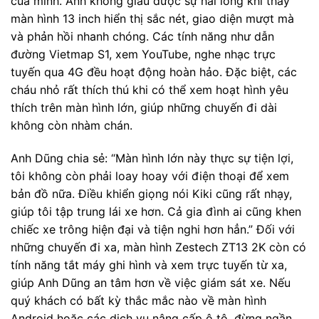
của mình. Anh không giấu được sự hài lòng khi thấy
màn hình 13 inch hiển thị sắc nét, giao diện mượt mà
và phản hồi nhanh chóng. Các tính năng như dẫn
đường Vietmap S1, xem YouTube, nghe nhạc trực
tuyến qua 4G đều hoạt động hoàn hảo. Đặc biệt, các
cháu nhỏ rất thích thú khi có thể xem hoạt hình yêu
thích trên màn hình lớn, giúp những chuyến đi dài
không còn nhàm chán.
Anh Dũng chia sẻ: “Màn hình lớn này thực sự tiện lợi,
tôi không còn phải loay hoay với điện thoại để xem
bản đồ nữa. Điều khiển giọng nói Kiki cũng rất nhạy,
giúp tôi tập trung lái xe hơn. Cả gia đình ai cũng khen
chiếc xe trông hiện đại và tiện nghi hơn hẳn.” Đối với
những chuyến đi xa, màn hình Zestech ZT13 2K còn có
tính năng tắt máy ghi hình và xem trực tuyến từ xa,
giúp Anh Dũng an tâm hơn về việc giám sát xe. Nếu
quý khách có bất kỳ thắc mắc nào về màn hình
Android hoặc các dịch vụ nâng cấp ô tô, đừng ngần