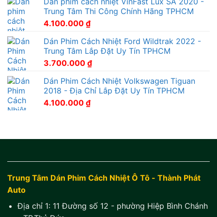
Dán phim cách nhiệt VinFast Lux SA 2020 -
Trung Tâm Thi Công Chính Hãng TPHCM
4.100.000
₫
Dán Phim Cách Nhiệt Ford Wildtrak 2022 -
Trung Tâm Lắp Đặt Uy Tín TPHCM
3.700.000
₫
Dán Phim Cách Nhiệt Volkswagen Tiguan
2018 - Địa Chỉ Lắp Đặt Uy Tín TPHCM
4.100.000
₫
Trung Tâm Dán Phim Cách Nhiệt Ô Tô - Thành Phát
Auto
Địa chỉ 1:
11 Đường số 12 - phường Hiệp Bình Chánh