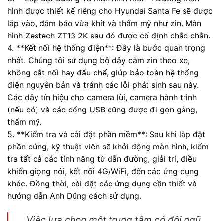
hình được thiết kế riêng cho Hyundai Santa Fe sẽ được
lắp vào, đảm bảo vừa khít và thẩm mỹ như zin. Màn
hình Zestech ZT13 2K sau đó được cố định chắc chắn.
4. **Kết nối hệ thống điện**: Đây là bước quan trọng
nhất. Chúng tôi sử dụng bộ dây cắm zin theo xe,
không cắt nối hay đấu chế, giúp bảo toàn hệ thống
điện nguyên bản và tránh các lỗi phát sinh sau này.
Các dây tín hiệu cho camera lùi, camera hành trình
(nếu có) và các cổng USB cũng được đi gọn gàng,
thẩm mỹ.
5. **Kiểm tra và cài đặt phần mềm**: Sau khi lắp đặt
phần cứng, kỹ thuật viên sẽ khởi động màn hình, kiểm
tra tất cả các tính năng từ dẫn đường, giải trí, điều
khiển giọng nói, kết nối 4G/WiFi, đến các ứng dụng
khác. Đồng thời, cài đặt các ứng dụng cần thiết và
hướng dẫn Anh Dũng cách sử dụng.
Việc lựa chọn một trung tâm có đội ngũ