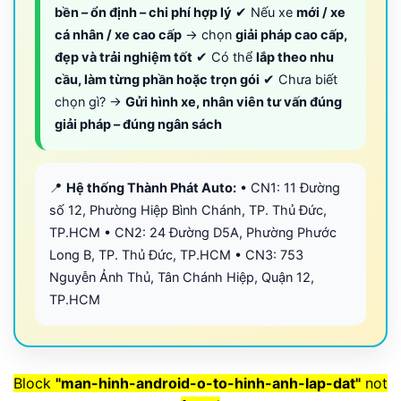
bền – ổn định – chi phí hợp lý
✔ Nếu xe
mới / xe
cá nhân / xe cao cấp
→ chọn
giải pháp cao cấp,
đẹp và trải nghiệm tốt
✔ Có thể
lắp theo nhu
cầu, làm từng phần hoặc trọn gói
✔ Chưa biết
chọn gì? →
Gửi hình xe, nhân viên tư vấn đúng
giải pháp – đúng ngân sách
📍
Hệ thống Thành Phát Auto:
• CN1: 11 Đường
số 12, Phường Hiệp Bình Chánh, TP. Thủ Đức,
TP.HCM • CN2: 24 Đường D5A, Phường Phước
Long B, TP. Thủ Đức, TP.HCM • CN3: 753
Nguyễn Ảnh Thủ, Tân Chánh Hiệp, Quận 12,
TP.HCM
Block
"man-hinh-android-o-to-hinh-anh-lap-dat"
not