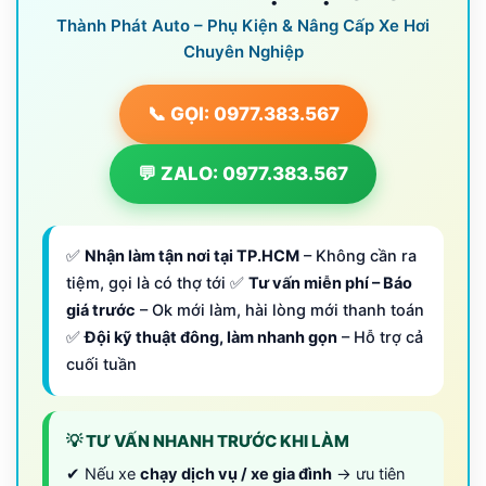
Thành Phát Auto – Phụ Kiện & Nâng Cấp Xe Hơi
Chuyên Nghiệp
📞 GỌI: 0977.383.567
💬 ZALO: 0977.383.567
✅
Nhận làm tận nơi tại TP.HCM
– Không cần ra
tiệm, gọi là có thợ tới ✅
Tư vấn miễn phí – Báo
giá trước
– Ok mới làm, hài lòng mới thanh toán
✅
Đội kỹ thuật đông, làm nhanh gọn
– Hỗ trợ cả
cuối tuần
💡 TƯ VẤN NHANH TRƯỚC KHI LÀM
✔ Nếu xe
chạy dịch vụ / xe gia đình
→ ưu tiên