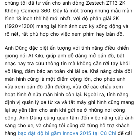
chúng tôi đã tư vấn cho anh dòng Zestech ZT13 2K
Không Camera 360. Đây là một trong những mẫu màn
hình 13 inch thế hệ mới nhất, với độ phân giải 2K
(1920×1200) mang lại hình ảnh cực kỳ sống động và
rõ nét, rất phù hợp cho việc xem phim hay bản đồ.
Anh Dũng đặc biệt ấn tượng với tính năng điều khiển
giọng nói AI Kiki, giúp anh dễ dàng mở bản đồ, bật
nhạc hay tra cứu thông tin mà không cần rời tay khỏi
vô lăng, đảm bảo an toàn khi lái xe. Khả năng chia đôi
màn hình cũng là một điểm cộng lớn, cho phép anh
vừa xem bản đồ dẫn đường, vừa để các cháu xem
hoạt hình ở nửa màn hình còn lại. Ngoài ra, tính năng
định vị quản lý xe từ xa và tắt máy ghi hình cũng mang
lại sự yên tâm cho anh khi gửi xe ở những nơi công
cộng. Anh Dũng cũng quan tâm đến việc nâng cấp ánh
sáng cho xe, và chúng tôi cũng đã từng hỗ trợ khách
hàng
bạc đặt độ bi gầm Innova 2015 tại Củ Chi
để cải