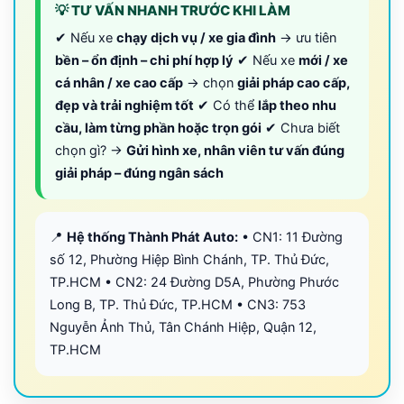
💡 TƯ VẤN NHANH TRƯỚC KHI LÀM
✔ Nếu xe
chạy dịch vụ / xe gia đình
→ ưu tiên
bền – ổn định – chi phí hợp lý
✔ Nếu xe
mới / xe
cá nhân / xe cao cấp
→ chọn
giải pháp cao cấp,
đẹp và trải nghiệm tốt
✔ Có thể
lắp theo nhu
cầu, làm từng phần hoặc trọn gói
✔ Chưa biết
chọn gì? →
Gửi hình xe, nhân viên tư vấn đúng
giải pháp – đúng ngân sách
📍
Hệ thống Thành Phát Auto:
• CN1: 11 Đường
số 12, Phường Hiệp Bình Chánh, TP. Thủ Đức,
TP.HCM • CN2: 24 Đường D5A, Phường Phước
Long B, TP. Thủ Đức, TP.HCM • CN3: 753
Nguyễn Ảnh Thủ, Tân Chánh Hiệp, Quận 12,
TP.HCM