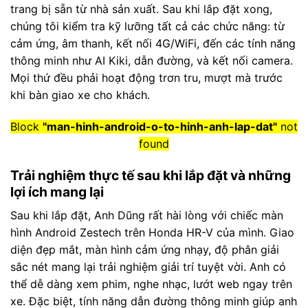
trang bị sẵn từ nhà sản xuất. Sau khi lắp đặt xong,
chúng tôi kiểm tra kỹ lưỡng tất cả các chức năng: từ
cảm ứng, âm thanh, kết nối 4G/WiFi, đến các tính năng
thông minh như AI Kiki, dẫn đường, và kết nối camera.
Mọi thứ đều phải hoạt động trơn tru, mượt mà trước
khi bàn giao xe cho khách.
Block
"man-hinh-android-o-to-hinh-anh-lap-dat"
not
found
Trải nghiệm thực tế sau khi lắp đặt và những
lợi ích mang lại
Sau khi lắp đặt, Anh Dũng rất hài lòng với chiếc màn
hình Android Zestech trên Honda HR-V của mình. Giao
diện đẹp mắt, màn hình cảm ứng nhạy, độ phân giải
sắc nét mang lại trải nghiệm giải trí tuyệt vời. Anh có
thể dễ dàng xem phim, nghe nhạc, lướt web ngay trên
xe. Đặc biệt, tính năng dẫn đường thông minh giúp anh