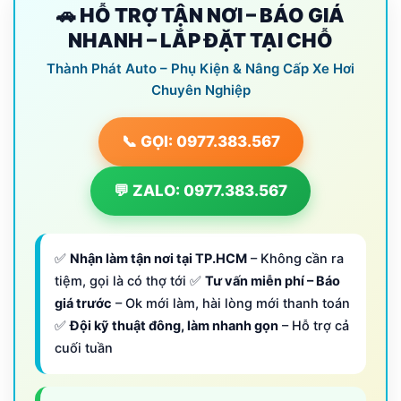
🚗 HỖ TRỢ TẬN NƠI – BÁO GIÁ
NHANH – LẮP ĐẶT TẠI CHỖ
Thành Phát Auto – Phụ Kiện & Nâng Cấp Xe Hơi
Chuyên Nghiệp
📞 GỌI: 0977.383.567
💬 ZALO: 0977.383.567
✅
Nhận làm tận nơi tại TP.HCM
– Không cần ra
tiệm, gọi là có thợ tới ✅
Tư vấn miễn phí – Báo
giá trước
– Ok mới làm, hài lòng mới thanh toán
✅
Đội kỹ thuật đông, làm nhanh gọn
– Hỗ trợ cả
cuối tuần