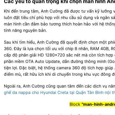
Các yếu tố quan trọng khi chọn màn hình An
Khi đến trung tâm, Anh Cường đã được tư vấn kỹ lưỡng 
luôn đặt tiêu chí phù hợp với nhu cầu sử dụng và ngân s
màn hình cần đảm bảo tương thích hoàn hảo với hệ thống 
tính năng nguyên bản.
Sau khi tìm hiểu, Anh Cường đã quyết định chọn một ph
360. Đây là lựa chọn tối ưu với chip 8 nhân, RAM 4GB,
cấp độ phân giải HD 1280×720 sắc nét mà còn tích hợp đầ
phần mềm OTA Auto Update, dẫn đường thông minh (Googl
tiện lợi. Đặc biệt, hệ thống camera 360 độ tích hợp giú
điểm mù, rất hữu ích khi di chuyển trong khu vực đông đ
Ngoài ra, Anh Cường cũng quan tâm đến các dịch vụ nân
ghế da nappa cho Hyundai Creta tại Quận Tân Bình nội t
Block
"man-hinh-andro