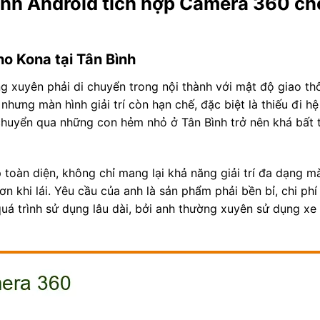
hình Android tích hợp Camera 360 ch
o Kona tại Tân Bình
g xuyên phải di chuyển trong nội thành với mật độ giao th
nhưng màn hình giải trí còn hạn chế, đặc biệt là thiếu đi h
 chuyển qua những con hẻm nhỏ ở Tân Bình trở nên khá bất t
oàn diện, không chỉ mang lại khả năng giải trí đa dạng m
ơn khi lái. Yêu cầu của anh là sản phẩm phải bền bỉ, chi phí
 quá trình sử dụng lâu dài, bởi anh thường xuyên sử dụng x