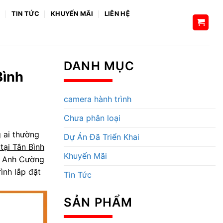
H
TIN TỨC
KHUYẾN MÃI
LIÊN HỆ
DANH MỤC
Bình
camera hành trình
Chưa phân loại
g ai thường
Dự Án Đã Triển Khai
tại Tân Bình
Khuyến Mãi
ện Anh Cường
ình lắp đặt
Tin Tức
SẢN PHẨM