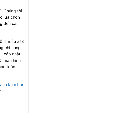
. Chúng tôi
ệc lựa chọn
ng đến các
ể là mẫu Z18
ng chỉ cung
i, cập nhật
ôi màn hình
oàn toàn
anh khai bọc
h.