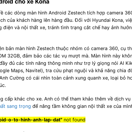
droid cho xe Kona
về các dòng màn hình Android Zestech tích hợp camera 360
ách của khách hàng lên hàng đầu. Đối với Hyundai Kona, vi
điện và nội thất xe, tránh tình trạng cắt chế hay ảnh hưở
iên bản màn hình Zestech thuộc nhóm có camera 360, cụ th
 ROM 32GB, đảm bảo các tác vụ mượt mà. Màn hình này khô
y đủ các tính năng thông minh như trợ lý giọng nói AI Kik
e Maps, Navitel), tra cứu phạt nguội và khả năng chia đ
p Anh Cường có cái nhìn toàn cảnh xung quanh xe, loại bỏ h
úc.
g cấp khác cho xe. Anh có thể tham khảo thêm về dịch vụ
hất sang trọng
để nâng tầm không gian nội thất xe của mìn
id-o-to-hinh-anh-lap-dat"
not found