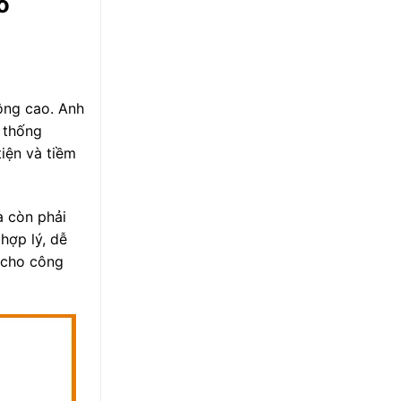
o
ông cao. Anh
ệ thống
iện và tiềm
à còn phải
 hợp lý, dễ
e cho công