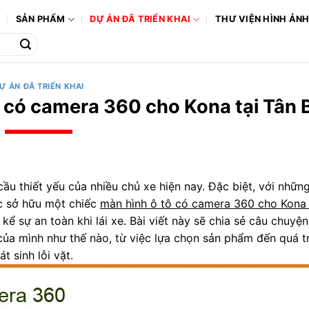
Ô
SẢN PHẨM
DỰ ÁN ĐÃ TRIỂN KHAI
THƯ VIỆN HÌNH ẢN
Ự ÁN ĐÃ TRIỂN KHAI
 có camera 360 cho Kona tại Tân 
cầu thiết yếu của nhiều chủ xe hiện nay. Đặc biệt, với nhữn
ệc sở hữu một chiếc
màn hình ô tô có camera 360 cho Kona 
kể sự an toàn khi lái xe. Bài viết này sẽ chia sẻ câu chuy
ủa mình như thế nào, từ việc lựa chọn sản phẩm đến quá tr
 sinh lỗi vặt.