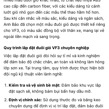
nhiều mẫu đuôi gió khác nhau, từ chất liệu nhựa ABS
cao cấp đến carbon fiber, với các kiểu dáng từ cánh
lướt gió nhỏ gọn đến các mẫu thể thao hầm hố hơn.
Sau khi cân nhắc về màu sắc, kiểu dáng và ngân sách,
Anh Bảo đã chọn một mẫu đuôi gió được thiết kế riêng
cho VF3, có màu sắc đồng bộ với thân xe, mang lại vẻ
ngoài liền mạch và sang trọng.
Quy trình lắp đặt đuôi gió VF3 chuyên nghiệp
Việc lắp đặt đuôi gió đòi hỏi sự tỉ mỉ và kinh nghiệm
để đảm bảo độ chắc chắn, an toàn và không làm hỏng
lớp sơn xe. Tại trung tâm, quy trình được thực hiện bởi
đội ngũ kỹ thuật viên lành nghề:
Kiểm tra và vệ sinh bề mặt:
Đảm bảo khu vực lắp
đặt sạch sẽ, không bám bụi bẩn hay dầu mỡ.
Định vị chính xác:
Sử dụng thước đo và băng keo
chuyên dụng để định vị vị trí lắp đặt, đảm bảo đuôi