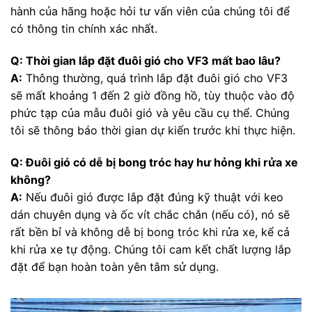
hành của hãng hoặc hỏi tư vấn viên của chúng tôi để
có thông tin chính xác nhất.
Q: Thời gian lắp đặt đuôi gió cho VF3 mất bao lâu?
A:
Thông thường, quá trình lắp đặt đuôi gió cho VF3
sẽ mất khoảng 1 đến 2 giờ đồng hồ, tùy thuộc vào độ
phức tạp của mẫu đuôi gió và yêu cầu cụ thể. Chúng
tôi sẽ thông báo thời gian dự kiến trước khi thực hiện.
Q: Đuôi gió có dễ bị bong tróc hay hư hỏng khi rửa xe
không?
A:
Nếu đuôi gió được lắp đặt đúng kỹ thuật với keo
dán chuyên dụng và ốc vít chắc chắn (nếu có), nó sẽ
rất bền bỉ và không dễ bị bong tróc khi rửa xe, kể cả
khi rửa xe tự động. Chúng tôi cam kết chất lượng lắp
đặt để bạn hoàn toàn yên tâm sử dụng.