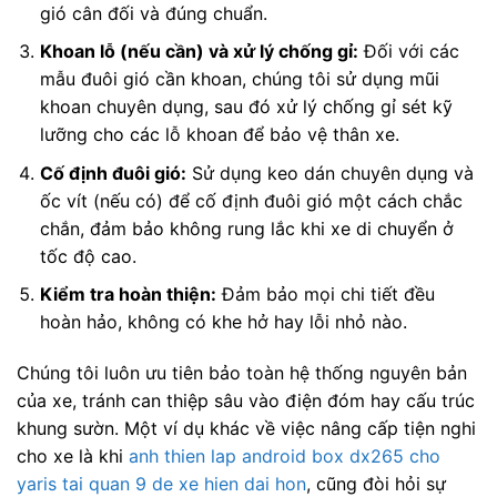
gió cân đối và đúng chuẩn.
Khoan lỗ (nếu cần) và xử lý chống gỉ:
Đối với các
mẫu đuôi gió cần khoan, chúng tôi sử dụng mũi
khoan chuyên dụng, sau đó xử lý chống gỉ sét kỹ
lưỡng cho các lỗ khoan để bảo vệ thân xe.
Cố định đuôi gió:
Sử dụng keo dán chuyên dụng và
ốc vít (nếu có) để cố định đuôi gió một cách chắc
chắn, đảm bảo không rung lắc khi xe di chuyển ở
tốc độ cao.
Kiểm tra hoàn thiện:
Đảm bảo mọi chi tiết đều
hoàn hảo, không có khe hở hay lỗi nhỏ nào.
Chúng tôi luôn ưu tiên bảo toàn hệ thống nguyên bản
của xe, tránh can thiệp sâu vào điện đóm hay cấu trúc
khung sườn. Một ví dụ khác về việc nâng cấp tiện nghi
cho xe là khi
anh thien lap android box dx265 cho
yaris tai quan 9 de xe hien dai hon
, cũng đòi hỏi sự