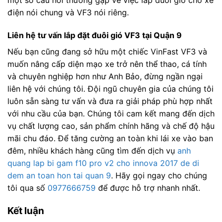
một số câu hỏi thường gặp về việc lắp đuôi gió cho xe
điện nói chung và VF3 nói riêng.
Liên hệ tư vấn lắp đặt đuôi gió VF3 tại Quận 9
Nếu bạn cũng đang sở hữu một chiếc VinFast VF3 và
muốn nâng cấp diện mạo xe trở nên thể thao, cá tính
và chuyên nghiệp hơn như Anh Bảo, đừng ngần ngại
liên hệ với chúng tôi. Đội ngũ chuyên gia của chúng tôi
luôn sẵn sàng tư vấn và đưa ra giải pháp phù hợp nhất
với nhu cầu của bạn. Chúng tôi cam kết mang đến dịch
vụ chất lượng cao, sản phẩm chính hãng và chế độ hậu
mãi chu đáo. Để tăng cường an toàn khi lái xe vào ban
đêm, nhiều khách hàng cũng tìm đến dịch vụ
anh
quang lap bi gam f10 pro v2 cho innova 2017 de di
dem an toan hon tai quan 9
. Hãy gọi ngay cho chúng
tôi qua số
0977666759
để được hỗ trợ nhanh nhất.
Kết luận