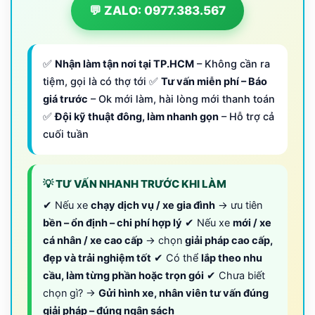
💬 ZALO: 0977.383.567
✅
Nhận làm tận nơi tại TP.HCM
– Không cần ra
tiệm, gọi là có thợ tới ✅
Tư vấn miễn phí – Báo
giá trước
– Ok mới làm, hài lòng mới thanh toán
✅
Đội kỹ thuật đông, làm nhanh gọn
– Hỗ trợ cả
cuối tuần
💡 TƯ VẤN NHANH TRƯỚC KHI LÀM
✔ Nếu xe
chạy dịch vụ / xe gia đình
→ ưu tiên
bền – ổn định – chi phí hợp lý
✔ Nếu xe
mới / xe
cá nhân / xe cao cấp
→ chọn
giải pháp cao cấp,
đẹp và trải nghiệm tốt
✔ Có thể
lắp theo nhu
cầu, làm từng phần hoặc trọn gói
✔ Chưa biết
chọn gì? →
Gửi hình xe, nhân viên tư vấn đúng
giải pháp – đúng ngân sách