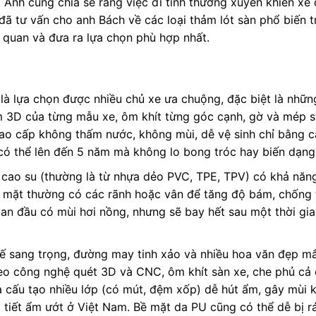
 Anh cũng chia sẻ rằng việc đi tỉnh thường xuyên khiến xe
ã tư vấn cho anh Bách về các loại thảm lót sàn phổ biến tr
 quan và đưa ra lựa chọn phù hợp nhất.
là lựa chọn được nhiều chủ xe ưa chuộng, đặc biệt là nhữn
m 3D của từng mẫu xe, ôm khít từng góc cạnh, gờ và mép 
cao cấp không thấm nước, không mùi, dễ vệ sinh chỉ bằng c
 có thể lên đến 5 năm mà không lo bong tróc hay biến dạng
cao su (thường là từ nhựa dẻo PVC, TPE, TPV) có khả năn
ề mặt thường có các rãnh hoặc vân để tăng độ bám, chống 
ban đầu có mùi hơi nồng, nhưng sẽ bay hết sau một thời gi
kế sang trọng, đường may tinh xảo và nhiều hoa văn đẹp mắ
heo công nghệ quét 3D và CNC, ôm khít sàn xe, che phủ cả
à cấu tạo nhiều lớp (có mút, đệm xốp) dễ hút ẩm, gây mùi 
ời tiết ẩm ướt ở Việt Nam. Bề mặt da PU cũng có thể dễ bị 