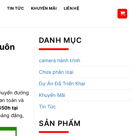
H
TIN TỨC
KHUYẾN MÃI
LIÊN HỆ
DANH MỤC
luôn
camera hành trình
Chưa phân loại
Dự Án Đã Triển Khai
 chuyển đường
Khuyến Mãi
n toàn và
Tin Tức
50h tại
hoáng đãng,
SẢN PHẨM