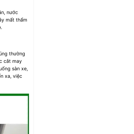
ăn, nước
gây mất thẩm
.
húng thường
ợc cắt may
xuống sàn xe,
n xa, việc