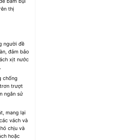
 dễ bám bụi
ên thị
g người đề
sàn, đảm bảo
ách xịt nước
.
g chống
trơn trượt
an ngắn sử
t, mang lại
 các vách và
khó chịu và
rách hoặc