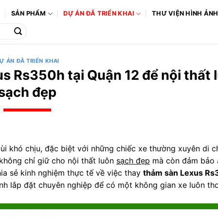
Ô
SẢN PHẨM
DỰ ÁN ĐÃ TRIỂN KHAI
THƯ VIỆN HÌNH ẢN
Ự ÁN ĐÃ TRIỂN KHAI
s Rs350h tại Quận 12 để nội thất 
sạch đẹp
 mùi khó chịu, đặc biệt với những chiếc xe thường xuyên di
không chỉ giữ cho nội thất luôn
sạch đẹp
mà còn đảm bảo a
hia sẻ kinh nghiệm thực tế về việc thay
thảm sàn Lexus Rs3
rình lắp đặt chuyên nghiệp để có một không gian xe luôn t