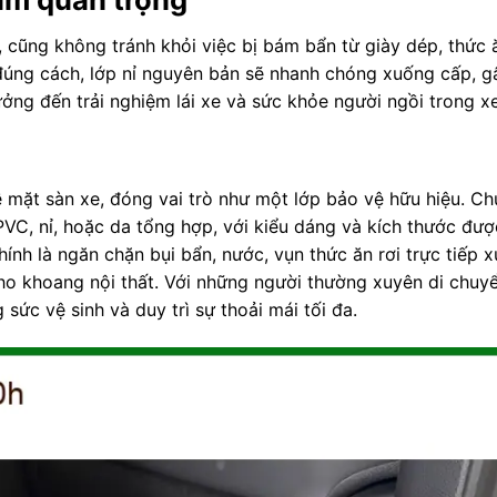
 cũng không tránh khỏi việc bị bám bẩn từ giày dép, thức 
đúng cách, lớp nỉ nguyên bản sẽ nhanh chóng xuống cấp, 
ởng đến trải nghiệm lái xe và sức khỏe người ngồi trong xe
bề mặt sàn xe, đóng vai trò như một lớp bảo vệ hữu hiệu. C
PVC, nỉ, hoặc da tổng hợp, với kiểu dáng và kích thước đư
nh là ngăn chặn bụi bẩn, nước, vụn thức ăn rơi trực tiếp 
o khoang nội thất. Với những người thường xuyên di chuyể
ức vệ sinh và duy trì sự thoải mái tối đa.