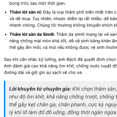
bong tróc sau một thời gian.
Thảm lót sàn nỉ:
Đây là loại thảm phổ biến nhất trên 
và dễ mua. Tuy nhiên, nhược điểm lại rất nhiều: dễ bá
nhanh chóng. Chúng tôi thường không khuyến khích kh
Thảm lót sàn da Simili:
Thảm da simili mang lại vẻ san
năng chống mài mòn khá tốt, dễ vệ sinh bằng khăn ẩm
thể gây ẩm mốc và mùi nếu không được vệ sinh thườn
Sau khi cân nhắc kỹ lưỡng, anh Bách đã quyết định chọn
Anh đánh giá cao khả năng ôm khít, chống nước tuyệt đối
đường dài và giữ gìn sự sạch sẽ cho xe.
Lời khuyên từ chuyên gia:
Khi chọn thảm sàn,
như độ ôm khít, khả năng chống trượt, chống
thể gây kẹt chân ga, chân phanh, cực kỳ ngu
lý khi lỡ làm đổ đồ uống, đồng thời ngăn ngừa