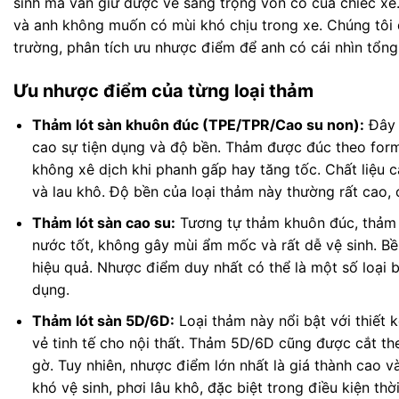
sinh mà vẫn giữ được vẻ sang trọng vốn có của chiếc xe.
và anh không muốn có mùi khó chịu trong xe. Chúng tôi đ
trường, phân tích ưu nhược điểm để anh có cái nhìn tổng
Ưu nhược điểm của từng loại thảm
Thảm lót sàn khuôn đúc (TPE/TPR/Cao su non):
Đây 
cao sự tiện dụng và độ bền. Thảm được đúc theo for
không xê dịch khi phanh gấp hay tăng tốc. Chất liệu 
và lau khô. Độ bền của loại thảm này thường rất cao,
Thảm lót sàn cao su:
Tương tự thảm khuôn đúc, thảm 
nước tốt, không gây mùi ẩm mốc và rất dễ vệ sinh. B
hiệu quả. Nhược điểm duy nhất có thể là một số loại 
dụng.
Thảm lót sàn 5D/6D:
Loại thảm này nổi bật với thiết 
vẻ tinh tế cho nội thất. Thảm 5D/6D cũng được cắt t
gờ. Tuy nhiên, nhược điểm lớn nhất là giá thành cao v
khó vệ sinh, phơi lâu khô, đặc biệt trong điều kiện th