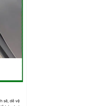
h sẽ, dễ vệ