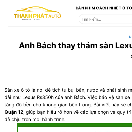
Bỏ
DÁN PHIM CÁCH NHIỆT Ô T
qua
Tìm
nội
kiếm:
dung
D
Anh Bách thay thảm sàn Lexu
Sàn xe ô tô là nơi dễ tích tụ bụi bẩn, nước và phát sinh
dài như Lexus Rs350h của anh Bách. Việc bảo vệ sàn xe 
tăng độ bền cho không gian bên trong. Bài viết này sẽ c
Quận 12
, giúp bạn hiểu rõ hơn về các lựa chọn và quy t
dễ chịu trên mọi hành trình.