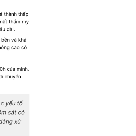
á thành thấp
, mất thẩm mỹ
âu dài.
ộ bền và khả
không cao có
0h của mình.
di chuyển
c yếu tố
ôm sát có
 dàng xử