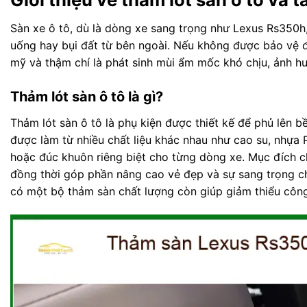
Sàn xe ô tô, dù là dòng xe sang trọng như Lexus Rs350h,
uống hay bụi đất từ bên ngoài. Nếu không được bảo vệ 
mỹ và thậm chí là phát sinh mùi ẩm mốc khó chịu, ảnh hư
Thảm lót sàn ô tô là gì?
Thảm lót sàn ô tô là phụ kiện được thiết kế để phủ lên 
được làm từ nhiều chất liệu khác nhau như cao su, nhựa 
hoặc đúc khuôn riêng biệt cho từng dòng xe. Mục đích chí
đồng thời góp phần nâng cao vẻ đẹp và sự sang trọng ch
có một bộ thảm sàn chất lượng còn giúp giảm thiểu công s