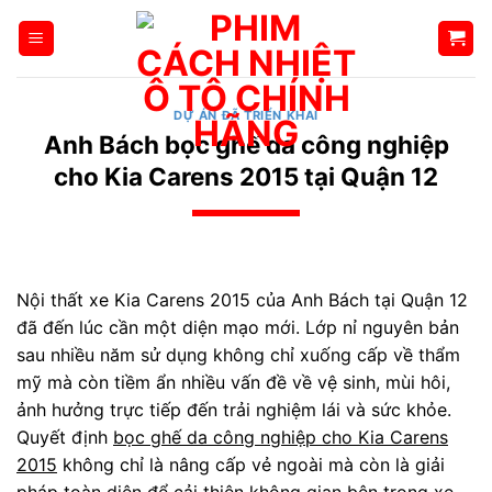
Bỏ
qua
nội
dung
DỰ ÁN ĐÃ TRIỂN KHAI
Anh Bách bọc ghế da công nghiệp
cho Kia Carens 2015 tại Quận 12
Nội thất xe Kia Carens 2015 của Anh Bách tại Quận 12
đã đến lúc cần một diện mạo mới. Lớp nỉ nguyên bản
sau nhiều năm sử dụng không chỉ xuống cấp về thẩm
mỹ mà còn tiềm ẩn nhiều vấn đề về vệ sinh, mùi hôi,
ảnh hưởng trực tiếp đến trải nghiệm lái và sức khỏe.
Quyết định
bọc ghế da công nghiệp cho Kia Carens
2015
không chỉ là nâng cấp vẻ ngoài mà còn là giải
pháp toàn diện để cải thiện không gian bên trong xe,