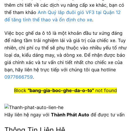
thêm chi tiết về các dịch vụ nâng cấp xe khác, bạn có
thể tham khảo
Anh Quý lắp đuôi gió VF3 tại Quận 12
để tăng tính thể thao và ổn định cho xe
.
Việc bọc ghế da ô tô là một khoản đầu tư xứng đáng
để nâng tầm trải nghiệm lái và giá trị của chiếc xe. Tuy
nhiên, chi phí cụ thể sẽ phụ thuộc vào nhiều yếu tố như
loại da, kiểu dáng may, và dòng xe. Để nhận được báo
giá chính xác và tư vấn chi tiết nhất cho chiếc xe của
bạn, hãy liên hệ trực tiếp với chúng tôi qua hotline
0977666759
.
Block
"bang-gia-boc-ghe-da-o-to"
not found
Hãy liên hệ ngay với
Thành Phát Auto
để được tư vấn
Thông Tin Liên Hệ