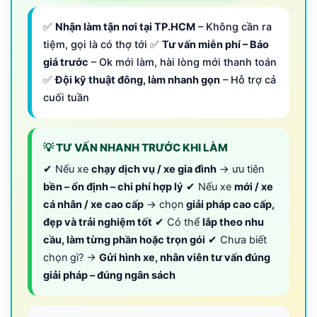
✅
Nhận làm tận nơi tại TP.HCM
– Không cần ra
tiệm, gọi là có thợ tới ✅
Tư vấn miễn phí – Báo
giá trước
– Ok mới làm, hài lòng mới thanh toán
✅
Đội kỹ thuật đông, làm nhanh gọn
– Hỗ trợ cả
cuối tuần
💡 TƯ VẤN NHANH TRƯỚC KHI LÀM
✔ Nếu xe
chạy dịch vụ / xe gia đình
→ ưu tiên
bền – ổn định – chi phí hợp lý
✔ Nếu xe
mới / xe
cá nhân / xe cao cấp
→ chọn
giải pháp cao cấp,
đẹp và trải nghiệm tốt
✔ Có thể
lắp theo nhu
cầu, làm từng phần hoặc trọn gói
✔ Chưa biết
chọn gì? →
Gửi hình xe, nhân viên tư vấn đúng
giải pháp – đúng ngân sách