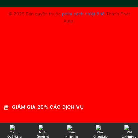
© 2025 Bản quyền thuộc
phim cách nhiệt ô tô
Thành Phát
Auto.
GIẢM GIÁ 20% CÁC DỊCH VỤ
Quà Tặng
(Hotline)
Nhắn tin
Chat Zalo
Chỉ đường