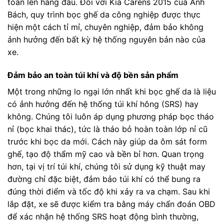
toàn lên hàng đầu. Đối với Kia Carens 2015 của Anh
Bách, quy trình bọc ghế da công nghiệp được thực
hiện một cách tỉ mỉ, chuyên nghiệp, đảm bảo không
ảnh hưởng đến bất kỳ hệ thống nguyên bản nào của
xe.
Đảm bảo an toàn túi khí và độ bền sản phẩm
Một trong những lo ngại lớn nhất khi bọc ghế da là liệu
có ảnh hưởng đến hệ thống túi khí hông (SRS) hay
không. Chúng tôi luôn áp dụng phương pháp bọc tháo
nỉ (bọc khai thác), tức là tháo bỏ hoàn toàn lớp nỉ cũ
trước khi bọc da mới. Cách này giúp da ôm sát form
ghế, tạo độ thẩm mỹ cao và bền bỉ hơn. Quan trọng
hơn, tại vị trí túi khí, chúng tôi sử dụng kỹ thuật may
đường chỉ đặc biệt, đảm bảo túi khí có thể bung ra
đúng thời điểm và tốc độ khi xảy ra va chạm. Sau khi
lắp đặt, xe sẽ được kiểm tra bằng máy chẩn đoán OBD
để xác nhận hệ thống SRS hoạt động bình thường,