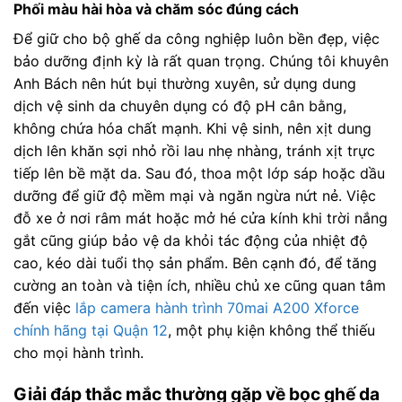
Phối màu hài hòa và chăm sóc đúng cách
Để giữ cho bộ ghế da công nghiệp luôn bền đẹp, việc
bảo dưỡng định kỳ là rất quan trọng. Chúng tôi khuyên
Anh Bách nên hút bụi thường xuyên, sử dụng dung
dịch vệ sinh da chuyên dụng có độ pH cân bằng,
không chứa hóa chất mạnh. Khi vệ sinh, nên xịt dung
dịch lên khăn sợi nhỏ rồi lau nhẹ nhàng, tránh xịt trực
tiếp lên bề mặt da. Sau đó, thoa một lớp sáp hoặc dầu
dưỡng để giữ độ mềm mại và ngăn ngừa nứt nẻ. Việc
đỗ xe ở nơi râm mát hoặc mở hé cửa kính khi trời nắng
gắt cũng giúp bảo vệ da khỏi tác động của nhiệt độ
cao, kéo dài tuổi thọ sản phẩm. Bên cạnh đó, để tăng
cường an toàn và tiện ích, nhiều chủ xe cũng quan tâm
đến việc
lắp camera hành trình 70mai A200 Xforce
chính hãng tại Quận 12
, một phụ kiện không thể thiếu
cho mọi hành trình.
Giải đáp thắc mắc thường gặp về bọc ghế da