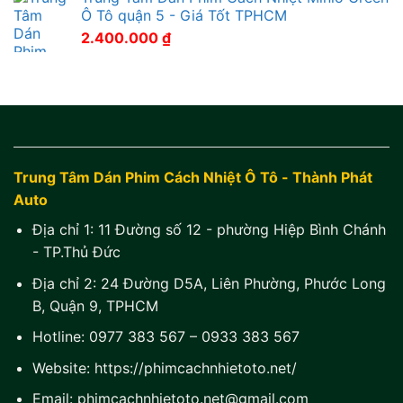
Ô Tô quận 5 - Giá Tốt TPHCM
2.400.000
₫
Trung Tâm Dán Phim Cách Nhiệt Ô Tô - Thành Phát
Auto
Địa chỉ 1:
11 Đường số 12 - phường Hiệp Bình Chánh
- TP.Thủ Đức
Địa chỉ 2:
24 Đường D5A, Liên Phường, Phước Long
B, Quận 9, TPHCM
Hotline:
0977 383 567
–
0933 383 567
Website:
https://phimcachnhietoto.net/
Email:
phimcachnhietoto.net@gmail.com