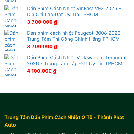
Dán Phim Cách Nhiệt VinFast VF3 2026 -
Địa Chỉ Lắp Đặt Uy Tín TPHCM
3.700.000
₫
Dán phim cách nhiệt Peugeot 3008 2023 -
Trung Tâm Thi Công Chính Hãng TPHCM
3.700.000
₫
Dán Phim Cách Nhiệt Volkswagen Teramont
2026 - Trung Tâm Lắp Đặt Uy Tín TPHCM
4.100.000
₫
Trung Tâm Dán Phim Cách Nhiệt Ô Tô - Thành Phát
Auto