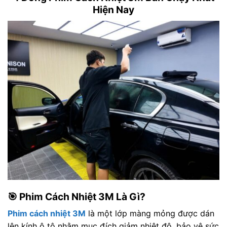
Hiện Nay
🎯 Phim Cách Nhiệt 3M Là Gì?
Phim cách nhiệt 3M
là một lớp màng mỏng được dán
lên kính ô tô nhằm mục đích giảm nhiệt độ, bảo vệ sức