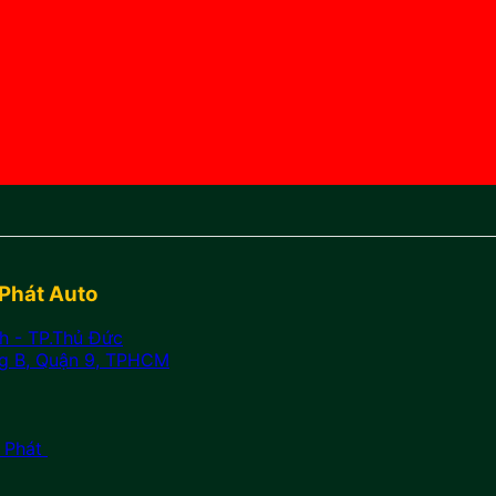
Phát Auto
h - TP.Thủ Đức
g B, Quận 9, TPHCM
h Phát