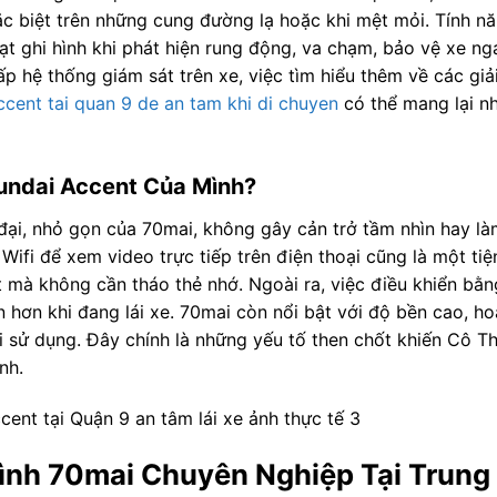
đặc biệt trên những cung đường lạ hoặc khi mệt mỏi. Tính n
t ghi hình khi phát hiện rung động, va chạm, bảo vệ xe ng
p hệ thống giám sát trên xe, việc tìm hiểu thêm về các gi
ccent tai quan 9 de an tam khi di chuyen
có thể mang lại nh
undai Accent Của Mình?
 đại, nhỏ gọn của 70mai, không gây cản trở tầm nhìn hay là
ifi để xem video trực tiếp trên điện thoại cũng là một tiện
t mà không cần tháo thẻ nhớ. Ngoài ra, việc điều khiển bằn
n hơn khi đang lái xe. 70mai còn nổi bật với độ bền cao, h
ời sử dụng. Đây chính là những yếu tố then chốt khiến Cô Th
nh.
rình 70mai Chuyên Nghiệp Tại Trung