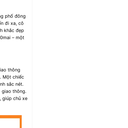
ờng phố đông
n đi xa, cô
nh khắc đẹp
70mai – một
giao thông
. Một chiếc
nh sắc nét.
 giao thông.
, giúp chủ xe