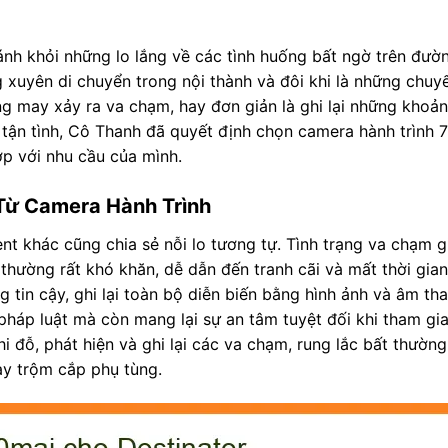
ánh khỏi những lo lắng về các tình huống bất ngờ trên đư
 xuyên di chuyển trong nội thành và đôi khi là những chuyế
ng may xảy ra va chạm, hay đơn giản là ghi lại những khoả
n tận tình, Cô Thanh đã quyết định chọn camera hành trình 
ợp với nhu cầu của mình.
 Từ Camera Hành Trình
nt khác cũng chia sẻ nỗi lo tương tự. Tình trạng va chạm 
 thường rất khó khăn, dễ dẫn đến tranh cãi và mất thời gian
 tin cậy, ghi lại toàn bộ diễn biến bằng hình ảnh và âm tha
pháp luật mà còn mang lại sự an tâm tuyệt đối khi tham gia
i đỗ, phát hiện và ghi lại các va chạm, rung lắc bất thường
ay trộm cắp phụ tùng.