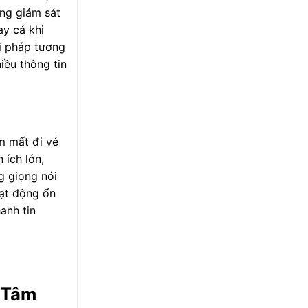
ăng giám sát
ay cả khi
ải pháp tương
iều thông tin
m mất đi vẻ
 ích lớn,
g giọng nói
oạt động ổn
anh tin
 Tâm