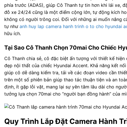
phía trước (ADAS), giúp Cô Thanh tự tin hơn khi lái xe, 
đỗ xe 24/24 cũng là một điểm cộng lớn, tự động kích hoạ
không có người trông coi. Đối với những ai muốn nâng cấ
tự như
anh huy lap camera hanh trinh o to cho hyundai a
hữu ích.
Tại Sao Cô Thanh Chọn 70mai Cho Chiếc Hy
Cô Thanh chia sẻ, cô đặc biệt ấn tượng với thiết kế hiện
đẹp nội thất của chiếc Hyundai Accent. Khả năng kết nối W
giúp cô dễ dàng kiểm tra, tải về các đoạn video cần thiế
trên một số phiên bản giúp thao tác thuận tiện và an toà
định, ít gặp lỗi vặt, mang lại sự yên tâm lâu dài cho ngư
tưởng lựa chọn 70mai cho “người bạn đồng hành” của mì
Quy Trình Lắp Đặt Camera Hành T