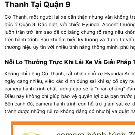
Thanh Tại Quận 9
Cô Thanh, một người lái xe cẩn thận nhưng vẫn không tr
đúc ở Quận 9. Đặc biệt, với chiếc Hyundai Accent thường
luôn trăn trở làm sao để có bằng chứng rõ ràng nếu khô
trên hành trình. Sau khi tìm hiểu kỹ lưỡng và được tư vấ
thương hiệu uy tín với nhiều tính năng thông minh, phù h
Nỗi Lo Thường Trực Khi Lái Xe Và Giải Pháp
Không chỉ riêng Cô Thanh, rất nhiều chủ xe Hyundai Acce
ngày càng nhiều, việc xác định đúng sai khi sự cố xảy ra
camera hành trình chất lượng cao sẽ là “nhân chứng” đáng
Điều này không chỉ giúp bảo vệ quyền lợi của bạn trước 
Bên cạnh đó, camera hành trình còn hỗ trợ giám sát xe kh
tránh được những rủi ro không đáng có như bị va quệt h