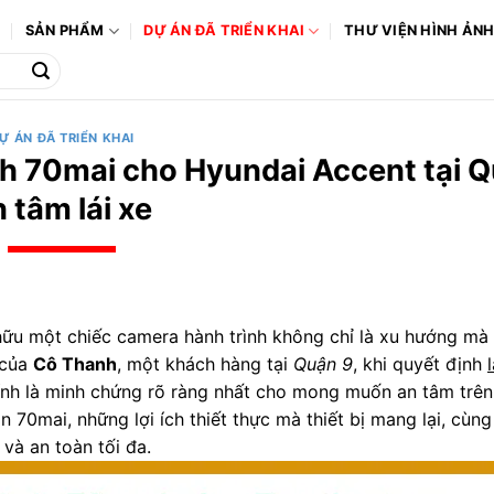
Ô
SẢN PHẨM
DỰ ÁN ĐÃ TRIỂN KHAI
THƯ VIỆN HÌNH ẢN
Ự ÁN ĐÃ TRIỂN KHAI
h 70mai cho Hyundai Accent tại 
 tâm lái xe
hữu một chiếc camera hành trình không chỉ là xu hướng mà 
 của
Cô Thanh
, một khách hàng tại
Quận 9
, khi quyết định
ính là minh chứng rõ ràng nhất cho mong muốn an tâm trê
 70mai, những lợi ích thiết thực mà thiết bị mang lại, cùng
và an toàn tối đa.