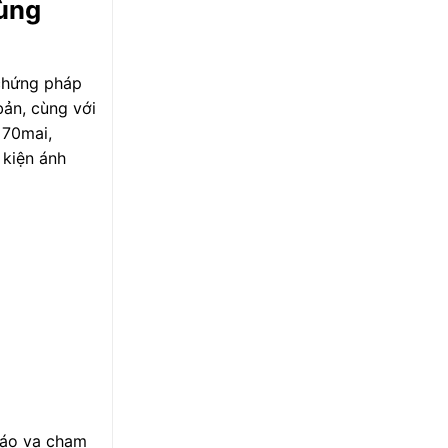
Dùng
 chứng pháp
bản, cùng với
 70mai,
 kiện ánh
 báo va chạm