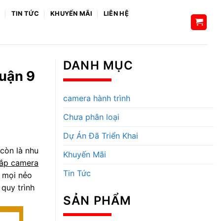
H
TIN TỨC
KHUYẾN MÃI
LIÊN HỆ
DANH MỤC
Quận 9
camera hành trình
Chưa phân loại
Dự Án Đã Triển Khai
còn là nhu
Khuyến Mãi
lắp camera
Tin Tức
n mọi nẻo
 quy trình
SẢN PHẨM