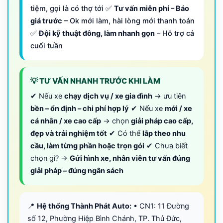
tiệm, gọi là có thợ tới ✅
Tư vấn miễn phí – Báo
giá trước
– Ok mới làm, hài lòng mới thanh toán
✅
Đội kỹ thuật đông, làm nhanh gọn
– Hỗ trợ cả
cuối tuần
💡 TƯ VẤN NHANH TRƯỚC KHI LÀM
✔ Nếu xe
chạy dịch vụ / xe gia đình
→ ưu tiên
bền – ổn định – chi phí hợp lý
✔ Nếu xe
mới / xe
cá nhân / xe cao cấp
→ chọn
giải pháp cao cấp,
đẹp và trải nghiệm tốt
✔ Có thể
lắp theo nhu
cầu, làm từng phần hoặc trọn gói
✔ Chưa biết
chọn gì? →
Gửi hình xe, nhân viên tư vấn đúng
giải pháp – đúng ngân sách
📍
Hệ thống Thành Phát Auto:
• CN1: 11 Đường
số 12, Phường Hiệp Bình Chánh, TP. Thủ Đức,