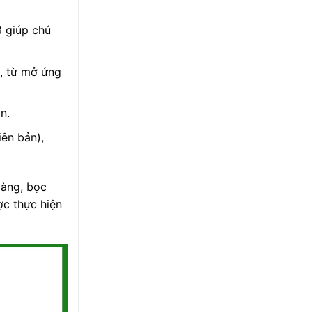
 giúp chú
i, từ mở ứng
n.
ên bản),
gàng, bọc
ợc thực hiện