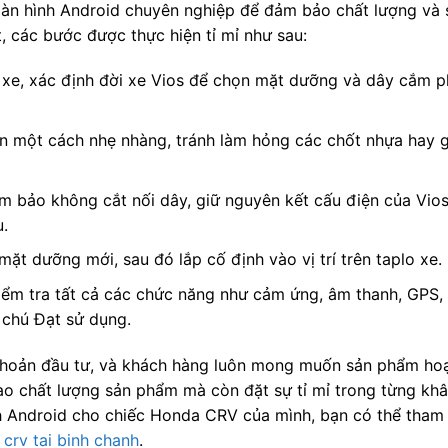
t màn hình Android chuyên nghiệp để đảm bảo chất lượng và 
, các bước được thực hiện tỉ mỉ như sau:
ể xe, xác định đời xe Vios để chọn mặt dưỡng và dây cắm 
 một cách nhẹ nhàng, tránh làm hỏng các chốt nhựa hay g
 bảo không cắt nối dây, giữ nguyên kết cấu điện của Vios
u.
t dưỡng mới, sau đó lắp cố định vào vị trí trên taplo xe.
ểm tra tất cả các chức năng như cảm ứng, âm thanh, GPS, 
 chú Đạt sử dụng.
t khoản đầu tư, và khách hàng luôn mong muốn sản phẩm ho
vào chất lượng sản phẩm mà còn đặt sự tỉ mỉ trong từng khâ
h Android cho chiếc Honda CRV của mình, bạn có thể tham
crv tai binh chanh
.