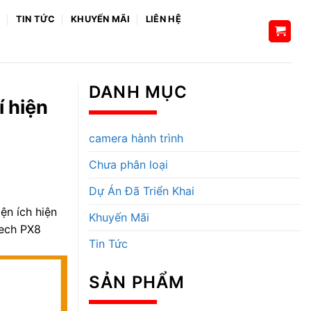
H
TIN TỨC
KHUYẾN MÃI
LIÊN HỆ
DANH MỤC
í hiện
camera hành trình
Chưa phân loại
Dự Án Đã Triển Khai
iện ích hiện
Khuyến Mãi
tech PX8
Tin Tức
SẢN PHẨM