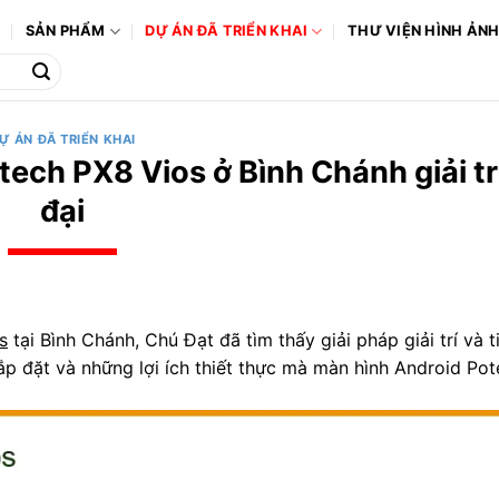
Ô
SẢN PHẨM
DỰ ÁN ĐÃ TRIỂN KHAI
THƯ VIỆN HÌNH ẢN
Ự ÁN ĐÃ TRIỂN KHAI
ech PX8 Vios ở Bình Chánh giải tr
đại
s
tại Bình Chánh, Chú Đạt đã tìm thấy giải pháp giải trí và t
, lắp đặt và những lợi ích thiết thực mà màn hình Android Po