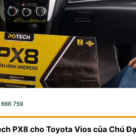
ch PX8 cho Toyota Vios của Chú Đạt