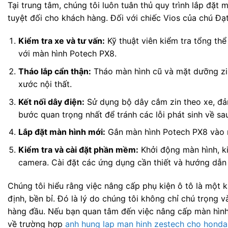
Tại trung tâm, chúng tôi luôn tuân thủ quy trình lắp đặ
tuyệt đối cho khách hàng. Đối với chiếc Vios của chú Đạt
Kiểm tra xe và tư vấn:
Kỹ thuật viên kiểm tra tổng th
với màn hình Potech PX8.
Tháo lắp cẩn thận:
Tháo màn hình cũ và mặt dưỡng zin
xước nội thất.
Kết nối dây điện:
Sử dụng bộ dây cắm zin theo xe, đảm
bước quan trọng nhất để tránh các lỗi phát sinh về sa
Lắp đặt màn hình mới:
Gắn màn hình Potech PX8 vào mặ
Kiểm tra và cài đặt phần mềm:
Khởi động màn hình, ki
camera. Cài đặt các ứng dụng cần thiết và hướng dẫn
Chúng tôi hiểu rằng việc nâng cấp phụ kiện ô tô là mộ
định, bền bỉ. Đó là lý do chúng tôi không chỉ chú trọng 
hàng đầu. Nếu bạn quan tâm đến việc nâng cấp màn hìn
về trường hợp
anh hung lap man hinh zestech cho honda 