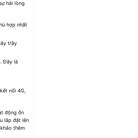
sự hài lòng
phù hợp nhất
ây trầy
. Đây là
kết nối 4G,
ạt động ổn
u lắp đặt lên
 khảo thêm