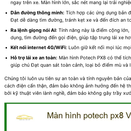
ngay trên xe. Màn hình lớn, sắc nét mang lại trải ngh
Dẫn đường thông minh:
Tích hợp các ứng dụng bản đồ
Đạt dễ dàng tìm đường, tránh kẹt xe và đến đích an t
Ra lệnh giọng nói AI:
Tính năng này là điểm cộng lớn, 
dụng, tìm đường đến gọi điện, giúp tập trung lái xe hơ
Kết nối internet 4G/WiFi:
Luôn giữ kết nối mọi lúc mọi
Hỗ trợ lái xe an toàn:
Màn hình Potech PX8 có thể tích 
giúp chú Đạt quan sát toàn cảnh, loại bỏ điểm mù và l
Chúng tôi luôn ưu tiên sự an toàn và tính nguyên bản củ
cách điện cẩn thận, đảm bảo không ảnh hưởng đến hệ thố
bởi kỹ thuật viên lành nghề, đảm bảo không gây trầy xướ