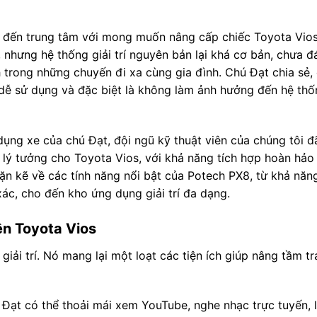
m đến trung tâm với mong muốn nâng cấp chiếc Toyota Vios
u, nhưng hệ thống giải trí nguyên bản lại khá cơ bản, chưa
trong những chuyến đi xa cùng gia đình. Chú Đạt chia sẻ
dễ sử dụng và đặc biệt là không làm ảnh hưởng đến hệ thố
dụng xe của chú Đạt, đội ngũ kỹ thuật viên của chúng tôi đ
lý tưởng cho Toyota Vios, với khả năng tích hợp hoàn hảo
ặn kẽ về các tính năng nổi bật của Potech PX8, từ khả năng
ác, cho đến kho ứng dụng giải trí đa dạng.
ên Toyota Vios
iải trí. Nó mang lại một loạt các tiện ích giúp nâng tầm tr
 Đạt có thể thoải mái xem YouTube, nghe nhạc trực tuyến, 