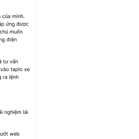
 của mình.
 đáp ứng được
, chú muốn
ng điện
ã tư vấn
 vào taplo xe
 ra lệnh
ải nghiệm lái
lướt web