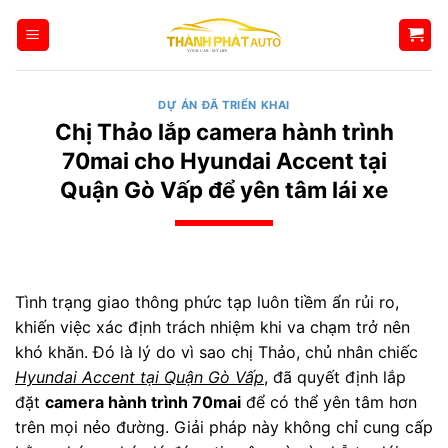
Bỏ
qua
nội
dung
DỰ ÁN ĐÃ TRIỂN KHAI
Chị Thảo lắp camera hành trình
70mai cho Hyundai Accent tại
Quận Gò Vấp để yên tâm lái xe
Tình trạng giao thông phức tạp luôn tiềm ẩn rủi ro,
khiến việc xác định trách nhiệm khi va chạm trở nên
khó khăn. Đó là lý do vì sao chị Thảo, chủ nhân chiếc
Hyundai Accent tại Quận Gò Vấp
, đã quyết định lắp
đặt
camera hành trình 70mai
để có thể yên tâm hơn
trên mọi nẻo đường. Giải pháp này không chỉ cung cấp