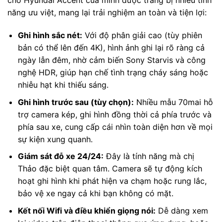
cho Hyundai Accent của mình được trang bị nhiều tính
năng ưu việt, mang lại trải nghiệm an toàn và tiện lợi:
Ghi hình sắc nét:
Với độ phân giải cao (tùy phiên
bản có thể lên đến 4K), hình ảnh ghi lại rõ ràng cả
ngày lẫn đêm, nhờ cảm biến Sony Starvis và công
nghệ HDR, giúp hạn chế tình trạng cháy sáng hoặc
nhiễu hạt khi thiếu sáng.
Ghi hình trước sau (tùy chọn):
Nhiều mẫu 70mai hỗ
trợ camera kép, ghi hình đồng thời cả phía trước và
phía sau xe, cung cấp cái nhìn toàn diện hơn về mọi
sự kiện xung quanh.
Giám sát đỗ xe 24/24:
Đây là tính năng mà chị
Thảo đặc biệt quan tâm. Camera sẽ tự động kích
hoạt ghi hình khi phát hiện va chạm hoặc rung lắc,
bảo vệ xe ngay cả khi bạn không có mặt.
Kết nối Wifi và điều khiển giọng nói:
Dễ dàng xem