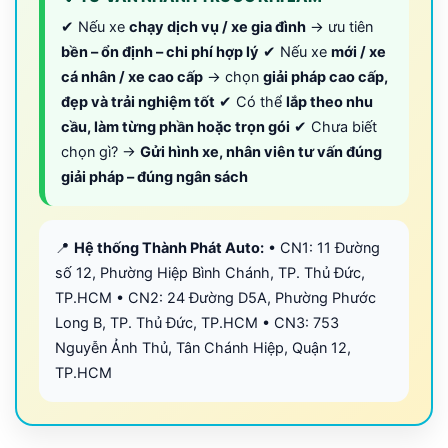
✔ Nếu xe
chạy dịch vụ / xe gia đình
→ ưu tiên
bền – ổn định – chi phí hợp lý
✔ Nếu xe
mới / xe
cá nhân / xe cao cấp
→ chọn
giải pháp cao cấp,
đẹp và trải nghiệm tốt
✔ Có thể
lắp theo nhu
cầu, làm từng phần hoặc trọn gói
✔ Chưa biết
chọn gì? →
Gửi hình xe, nhân viên tư vấn đúng
giải pháp – đúng ngân sách
📍
Hệ thống Thành Phát Auto:
• CN1: 11 Đường
số 12, Phường Hiệp Bình Chánh, TP. Thủ Đức,
TP.HCM • CN2: 24 Đường D5A, Phường Phước
Long B, TP. Thủ Đức, TP.HCM • CN3: 753
Nguyễn Ảnh Thủ, Tân Chánh Hiệp, Quận 12,
TP.HCM