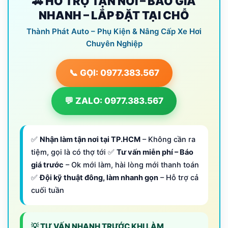
🚗 HỖ TRỢ TẬN NƠI – BÁO GIÁ
NHANH – LẮP ĐẶT TẠI CHỖ
Thành Phát Auto – Phụ Kiện & Nâng Cấp Xe Hơi
Chuyên Nghiệp
📞 GỌI: 0977.383.567
💬 ZALO: 0977.383.567
✅
Nhận làm tận nơi tại TP.HCM
– Không cần ra
tiệm, gọi là có thợ tới ✅
Tư vấn miễn phí – Báo
giá trước
– Ok mới làm, hài lòng mới thanh toán
✅
Đội kỹ thuật đông, làm nhanh gọn
– Hỗ trợ cả
cuối tuần
💡 TƯ VẤN NHANH TRƯỚC KHI LÀM