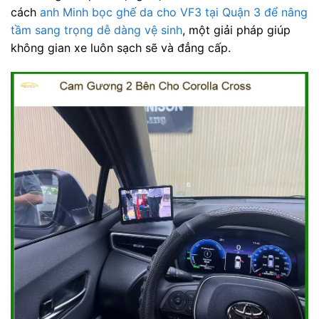
cách
anh Minh bọc ghế da cho VF3 tại Quận 3 để nâng
tầm sang trọng dễ dàng vệ sinh
, một giải pháp giúp
không gian xe luôn sạch sẽ và đẳng cấp.