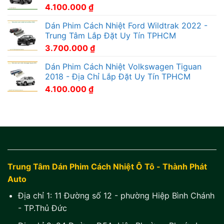
4.100.000
₫
Dán Phim Cách Nhiệt Ford Wildtrak 2022 -
Trung Tâm Lắp Đặt Uy Tín TPHCM
3.700.000
₫
Dán Phim Cách Nhiệt Volkswagen Tiguan
2018 - Địa Chỉ Lắp Đặt Uy Tín TPHCM
4.100.000
₫
Trung Tâm Dán Phim Cách Nhiệt Ô Tô - Thành Phát
Auto
Địa chỉ 1:
11 Đường số 12 - phường Hiệp Bình Chánh
- TP.Thủ Đức