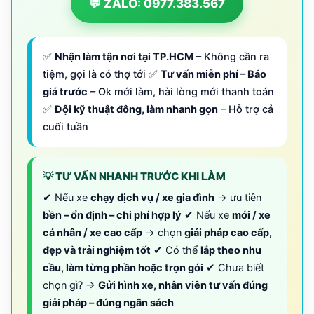
💬 ZALO: 0977.383.567
✅
Nhận làm tận nơi tại TP.HCM
– Không cần ra
tiệm, gọi là có thợ tới ✅
Tư vấn miễn phí – Báo
giá trước
– Ok mới làm, hài lòng mới thanh toán
✅
Đội kỹ thuật đông, làm nhanh gọn
– Hỗ trợ cả
cuối tuần
💡 TƯ VẤN NHANH TRƯỚC KHI LÀM
✔ Nếu xe
chạy dịch vụ / xe gia đình
→ ưu tiên
bền – ổn định – chi phí hợp lý
✔ Nếu xe
mới / xe
cá nhân / xe cao cấp
→ chọn
giải pháp cao cấp,
đẹp và trải nghiệm tốt
✔ Có thể
lắp theo nhu
cầu, làm từng phần hoặc trọn gói
✔ Chưa biết
chọn gì? →
Gửi hình xe, nhân viên tư vấn đúng
giải pháp – đúng ngân sách