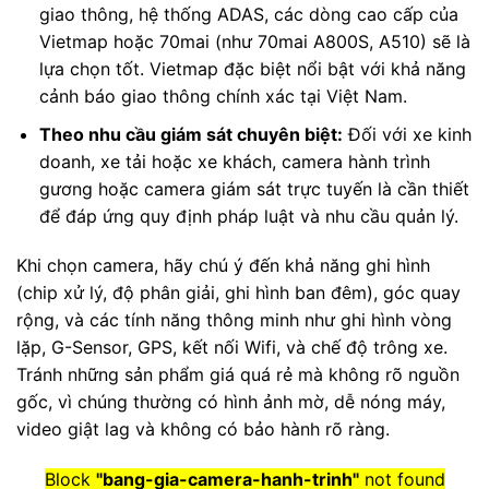
giao thông, hệ thống ADAS, các dòng cao cấp của
Vietmap hoặc 70mai (như 70mai A800S, A510) sẽ là
lựa chọn tốt. Vietmap đặc biệt nổi bật với khả năng
cảnh báo giao thông chính xác tại Việt Nam.
Theo nhu cầu giám sát chuyên biệt:
Đối với xe kinh
doanh, xe tải hoặc xe khách, camera hành trình
gương hoặc camera giám sát trực tuyến là cần thiết
để đáp ứng quy định pháp luật và nhu cầu quản lý.
Khi chọn camera, hãy chú ý đến khả năng ghi hình
(chip xử lý, độ phân giải, ghi hình ban đêm), góc quay
rộng, và các tính năng thông minh như ghi hình vòng
lặp, G-Sensor, GPS, kết nối Wifi, và chế độ trông xe.
Tránh những sản phẩm giá quá rẻ mà không rõ nguồn
gốc, vì chúng thường có hình ảnh mờ, dễ nóng máy,
video giật lag và không có bảo hành rõ ràng.
Block
"bang-gia-camera-hanh-trinh"
not found