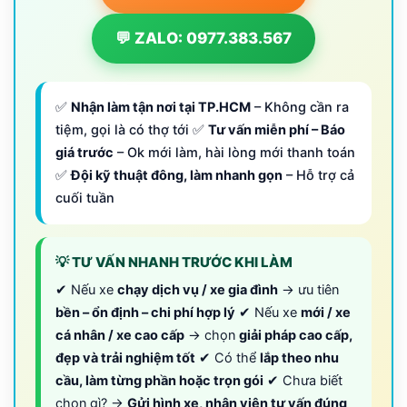
💬 ZALO: 0977.383.567
✅
Nhận làm tận nơi tại TP.HCM
– Không cần ra
tiệm, gọi là có thợ tới ✅
Tư vấn miễn phí – Báo
giá trước
– Ok mới làm, hài lòng mới thanh toán
✅
Đội kỹ thuật đông, làm nhanh gọn
– Hỗ trợ cả
cuối tuần
💡 TƯ VẤN NHANH TRƯỚC KHI LÀM
✔ Nếu xe
chạy dịch vụ / xe gia đình
→ ưu tiên
bền – ổn định – chi phí hợp lý
✔ Nếu xe
mới / xe
cá nhân / xe cao cấp
→ chọn
giải pháp cao cấp,
đẹp và trải nghiệm tốt
✔ Có thể
lắp theo nhu
cầu, làm từng phần hoặc trọn gói
✔ Chưa biết
chọn gì? →
Gửi hình xe, nhân viên tư vấn đúng