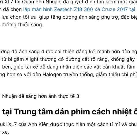
i XL7 tại Quận Phú Nhuận, đã quyết định tìm kiếm một giả
nh đã chọn
lắp màn hình Zestech Z18 360 xe Cruze 2017 tại
 lựa chọn tối ưu, giúp tăng cường ánh sáng phụ trợ, đặc bi
 đường thiếu sáng.
. Cường độ ánh sáng được cải thiện đáng kể, mạnh hơn đèn n
ng từ bi gầm Xlight thường có đường cắt rõ ràng, không gây
 bên, giúp tài xế dễ dàng nhận diện các vật cản khuất tầm 
ợng hơn so với đèn Halogen truyền thống, giảm thiểu chi p
 tại Trung tâm dán phim cách nhiệt ô
zuki XL7 của Anh Kiên được thực hiện một cách tỉ mỉ và ch
 xe.