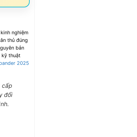
 kinh nghiệm
uân thủ đúng
nguyên bản
 kỹ thuật
Xpander 2025
g cấp
y đổi
ình.