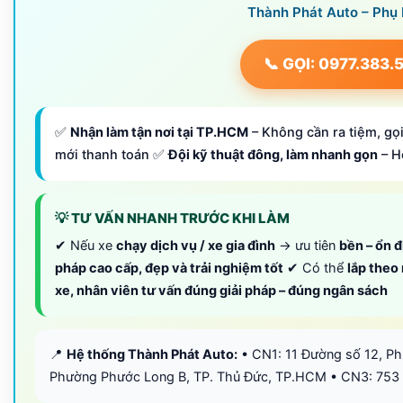
Thành Phát Auto – Phụ
📞 GỌI: 0977.383.
✅
Nhận làm tận nơi tại TP.HCM
– Không cần ra tiệm, gọi
mới thanh toán ✅
Đội kỹ thuật đông, làm nhanh gọn
– H
💡 TƯ VẤN NHANH TRƯỚC KHI LÀM
✔ Nếu xe
chạy dịch vụ / xe gia đình
→ ưu tiên
bền – ổn đ
pháp cao cấp, đẹp và trải nghiệm tốt
✔ Có thể
lắp theo
xe, nhân viên tư vấn đúng giải pháp – đúng ngân sách
📍
Hệ thống Thành Phát Auto:
• CN1: 11 Đường số 12, P
Phường Phước Long B, TP. Thủ Đức, TP.HCM • CN3: 753