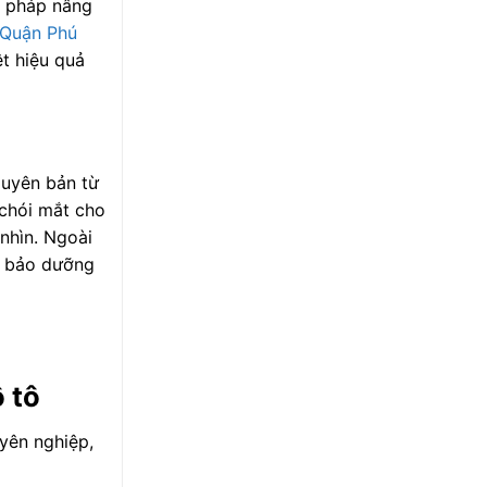
i pháp nâng
 Quận Phú
ệt hiệu quả
guyên bản từ
 chói mắt cho
nhìn. Ngoài
hí bảo dưỡng
 tô
uyên nghiệp,