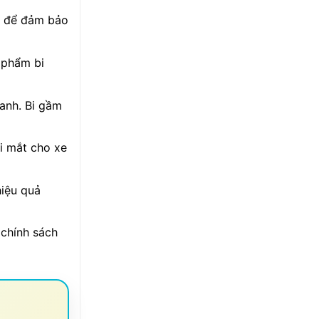
xe để đảm bảo
 phẩm bi
uanh. Bi gầm
i mắt cho xe
hiệu quả
 chính sách