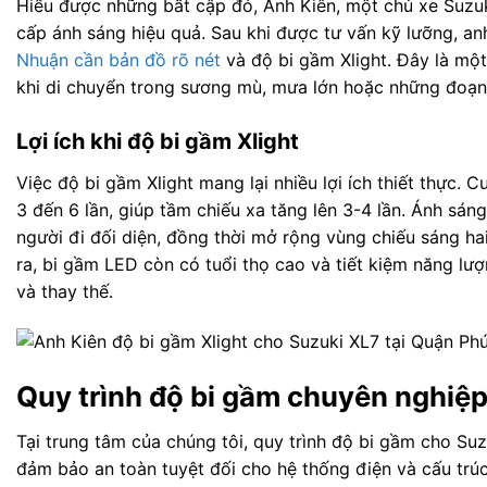
Hiểu được những bất cập đó, Anh Kiên, một chủ xe Suzuk
cấp ánh sáng hiệu quả. Sau khi được tư vấn kỹ lưỡng, a
Nhuận cần bản đồ rõ nét
và độ bi gầm Xlight. Đây là một
khi di chuyển trong sương mù, mưa lớn hoặc những đoạn
Lợi ích khi độ bi gầm Xlight
Việc độ bi gầm Xlight mang lại nhiều lợi ích thiết thực
3 đến 6 lần, giúp tầm chiếu xa tăng lên 3-4 lần. Ánh sá
người đi đối diện, đồng thời mở rộng vùng chiếu sáng hai
ra, bi gầm LED còn có tuổi thọ cao và tiết kiệm năng lư
và thay thế.
Quy trình độ bi gầm chuyên nghiệp
Tại trung tâm của chúng tôi, quy trình độ bi gầm cho Su
đảm bảo an toàn tuyệt đối cho hệ thống điện và cấu trúc