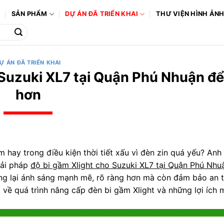
Ô
SẢN PHẨM
DỰ ÁN ĐÃ TRIỂN KHAI
THƯ VIỆN HÌNH ẢN
Ự ÁN ĐÃ TRIỂN KHAI
 Suzuki XL7 tại Quận Phú Nhuận đ
hơn
 hay trong điều kiện thời tiết xấu vì đèn zin quá yếu? Anh
iải pháp
độ bi gầm Xlight cho Suzuki XL7 tại Quận Phú Nhu
ng lại ánh sáng mạnh mẽ, rõ ràng hơn mà còn đảm bảo an t
t về quá trình nâng cấp đèn bi gầm Xlight và những lợi ích