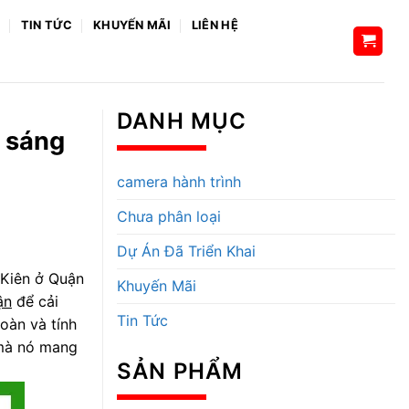
H
TIN TỨC
KHUYẾN MÃI
LIÊN HỆ
DANH MỤC
ể sáng
camera hành trình
Chưa phân loại
Dự Án Đã Triển Khai
 Kiên ở Quận
Khuyến Mãi
ận
để cải
Tin Tức
oàn và tính
 mà nó mang
SẢN PHẨM