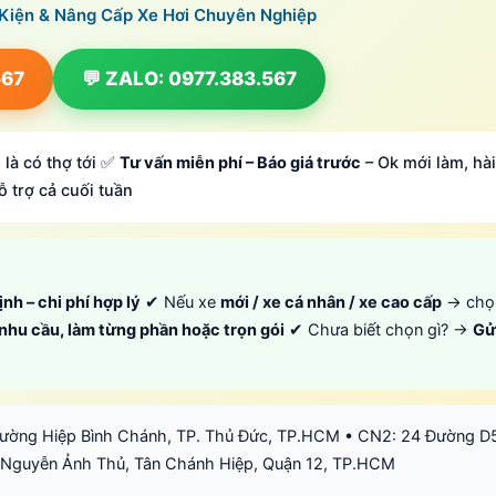
 Kiện & Nâng Cấp Xe Hơi Chuyên Nghiệp
567
💬 ZALO: 0977.383.567
 là có thợ tới ✅
Tư vấn miễn phí – Báo giá trước
– Ok mới làm, hài
ỗ trợ cả cuối tuần
ịnh – chi phí hợp lý
✔ Nếu xe
mới / xe cá nhân / xe cao cấp
→ ch
 nhu cầu, làm từng phần hoặc trọn gói
✔ Chưa biết chọn gì? →
Gử
hường Hiệp Bình Chánh, TP. Thủ Đức, TP.HCM • CN2: 24 Đường D
 Nguyễn Ảnh Thủ, Tân Chánh Hiệp, Quận 12, TP.HCM