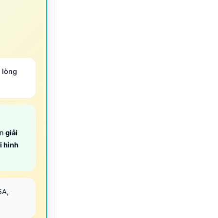
 lòng
ọn
giải
i hình
5A,