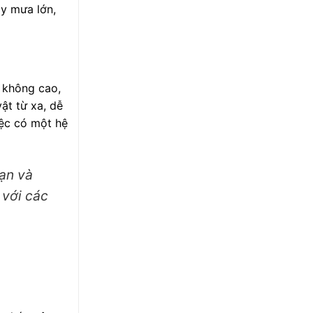
ày mưa lớn,
 không cao,
ật từ xa, dễ
iệc có một hệ
bạn và
 với các