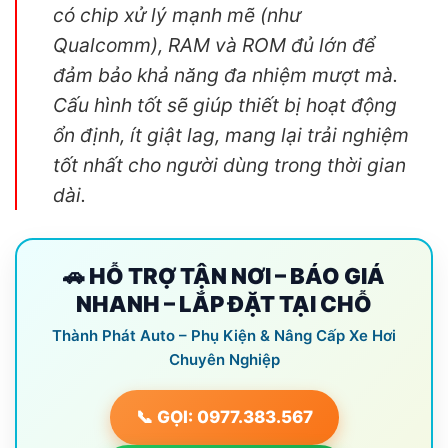
có chip xử lý mạnh mẽ (như
Qualcomm), RAM và ROM đủ lớn để
đảm bảo khả năng đa nhiệm mượt mà.
Cấu hình tốt sẽ giúp thiết bị hoạt động
ổn định, ít giật lag, mang lại trải nghiệm
tốt nhất cho người dùng trong thời gian
dài.
🚗 HỖ TRỢ TẬN NƠI – BÁO GIÁ
NHANH – LẮP ĐẶT TẠI CHỖ
Thành Phát Auto – Phụ Kiện & Nâng Cấp Xe Hơi
Chuyên Nghiệp
📞 GỌI: 0977.383.567