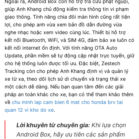
Ngoài ra, Android Box còn hỗ trợ tra cứu phạt nguội,
giúp Anh Khang chủ động kiểm tra thông tin vi phạm
giao thông. Tính năng chia đôi màn hình cũng rất tiện
lợi, cho phép anh vừa xem bản đồ dẫn đường vừa
nghe nhạc hoặc xem video cùng lúc. Thiết bị hỗ trợ
kết nối Bluetooth, WiFi, và SIM 4G, đảm bảo xe luôn có
kết nối internet ổn định. Với tính năng OTA Auto
Update, phần mềm sẽ tự động cập nhật trực tuyến, giữ
cho hệ thống luôn được tối ưu. Đặc biệt, Zestech
Tracking còn cho phép Anh Khang định vị và quản lý
xe từ xa, theo dõi lịch sử di chuyển và trạng thái xe
một cách dễ dàng. Nếu bạn quan tâm đến các giải
pháp an toàn khác cho xe, bạn có thể tham khảo thêm
về
chu minh lap cam bien 6 mat cho honda brv tai
quan 12 vi kho do xe
.
Lời khuyên từ chuyên gia:
Khi lựa chọn
Android Box, hãy ưu tiên các sản phẩm