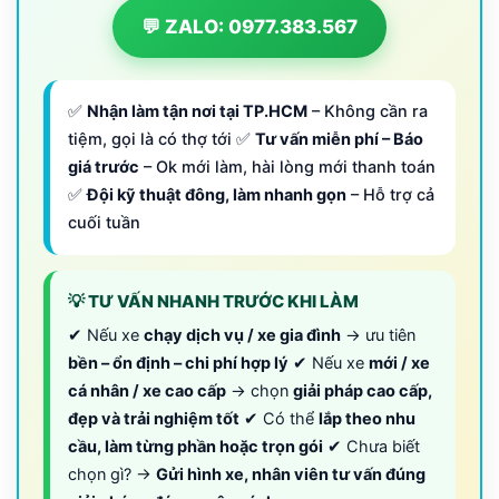
💬 ZALO: 0977.383.567
✅
Nhận làm tận nơi tại TP.HCM
– Không cần ra
tiệm, gọi là có thợ tới ✅
Tư vấn miễn phí – Báo
giá trước
– Ok mới làm, hài lòng mới thanh toán
✅
Đội kỹ thuật đông, làm nhanh gọn
– Hỗ trợ cả
cuối tuần
💡 TƯ VẤN NHANH TRƯỚC KHI LÀM
✔ Nếu xe
chạy dịch vụ / xe gia đình
→ ưu tiên
bền – ổn định – chi phí hợp lý
✔ Nếu xe
mới / xe
cá nhân / xe cao cấp
→ chọn
giải pháp cao cấp,
đẹp và trải nghiệm tốt
✔ Có thể
lắp theo nhu
cầu, làm từng phần hoặc trọn gói
✔ Chưa biết
chọn gì? →
Gửi hình xe, nhân viên tư vấn đúng