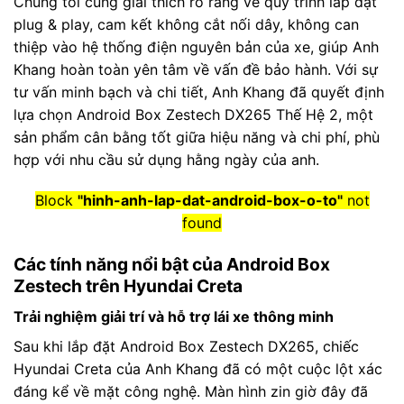
Chúng tôi cũng giải thích rõ ràng về quy trình lắp đặt
plug & play, cam kết không cắt nối dây, không can
thiệp vào hệ thống điện nguyên bản của xe, giúp Anh
Khang hoàn toàn yên tâm về vấn đề bảo hành. Với sự
tư vấn minh bạch và chi tiết, Anh Khang đã quyết định
lựa chọn Android Box Zestech DX265 Thế Hệ 2, một
sản phẩm cân bằng tốt giữa hiệu năng và chi phí, phù
hợp với nhu cầu sử dụng hằng ngày của anh.
Block
"hinh-anh-lap-dat-android-box-o-to"
not
found
Các tính năng nổi bật của Android Box
Zestech trên Hyundai Creta
Trải nghiệm giải trí và hỗ trợ lái xe thông minh
Sau khi lắp đặt Android Box Zestech DX265, chiếc
Hyundai Creta của Anh Khang đã có một cuộc lột xác
đáng kể về mặt công nghệ. Màn hình zin giờ đây đã