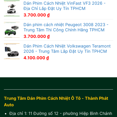
Dán Phim Cách Nhiệt VinFast VF3 2026 -
Địa Chỉ Lắp Đặt Uy Tín TPHCM
3.700.000
₫
Dán phim cách nhiệt Peugeot 3008 2023 -
Trung Tâm Thi Công Chính Hãng TPHCM
3.700.000
₫
Dán Phim Cách Nhiệt Volkswagen Teramont
2026 - Trung Tâm Lắp Đặt Uy Tín TPHCM
4.100.000
₫
Trung Tâm Dán Phim Cách Nhiệt Ô Tô - Thành Phát
Auto
Địa chỉ 1:
11 Đường số 12 - phường Hiệp Bình Chánh