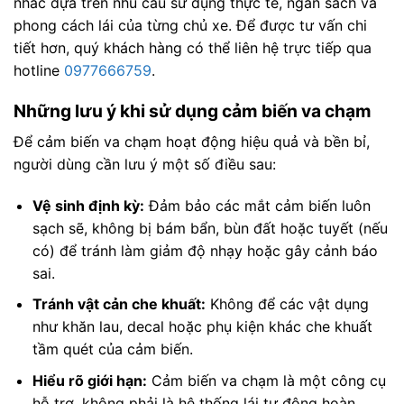
nhắc dựa trên nhu cầu sử dụng thực tế, ngân sách và
phong cách lái của từng chủ xe. Để được tư vấn chi
tiết hơn, quý khách hàng có thể liên hệ trực tiếp qua
hotline
0977666759
.
Những lưu ý khi sử dụng cảm biến va chạm
Để cảm biến va chạm hoạt động hiệu quả và bền bỉ,
người dùng cần lưu ý một số điều sau:
Vệ sinh định kỳ:
Đảm bảo các mắt cảm biến luôn
sạch sẽ, không bị bám bẩn, bùn đất hoặc tuyết (nếu
có) để tránh làm giảm độ nhạy hoặc gây cảnh báo
sai.
Tránh vật cản che khuất:
Không để các vật dụng
như khăn lau, decal hoặc phụ kiện khác che khuất
tầm quét của cảm biến.
Hiểu rõ giới hạn:
Cảm biến va chạm là một công cụ
hỗ trợ, không phải là hệ thống lái tự động hoàn