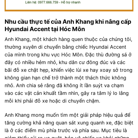
Nhu cầu thực tế của Anh Khang khi nâng cấp
Hyundai Accent tại Hóc Môn
Anh Khang, một khách hàng quen thuộc của chúng tôi,
thường xuyên di chuyển bằng chiếc Hyundai Accent
của mình trong khu vực Hóc Môn. Đặc thù đường sá ở
đây có nhiều hẻm nhỏ, khu dân cư đông đúc và các
bãi đỗ xe chật hẹp, khiến việc lùi xe hay xoay sở trong
không gian hạn chế trở thành một thách thức không
nhỏ. Anh chia sẻ rằng đã không ít lần suýt va chạm
vào các vật cản khuất tầm nhìn, gây ra tâm lý lo lắng
mỗi khi phải đỗ xe hoặc di chuyển chậm.
Anh Khang mong muốn tìm một giải pháp hiệu quả để
tăng cường khả năng quan sát xung quanh xe, đặc biệt
là ở các điểm mù phía trước và phía sau. Mục tiêu là