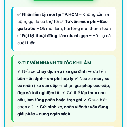
✅
Nhận làm tận nơi tại TP.HCM
– Không cần ra
tiệm, gọi là có thợ tới ✅
Tư vấn miễn phí – Báo
giá trước
– Ok mới làm, hài lòng mới thanh toán
✅
Đội kỹ thuật đông, làm nhanh gọn
– Hỗ trợ cả
cuối tuần
💡 TƯ VẤN NHANH TRƯỚC KHI LÀM
✔ Nếu xe
chạy dịch vụ / xe gia đình
→ ưu tiên
bền – ổn định – chi phí hợp lý
✔ Nếu xe
mới / xe
cá nhân / xe cao cấp
→ chọn
giải pháp cao cấp,
đẹp và trải nghiệm tốt
✔ Có thể
lắp theo nhu
cầu, làm từng phần hoặc trọn gói
✔ Chưa biết
chọn gì? →
Gửi hình xe, nhân viên tư vấn đúng
giải pháp – đúng ngân sách