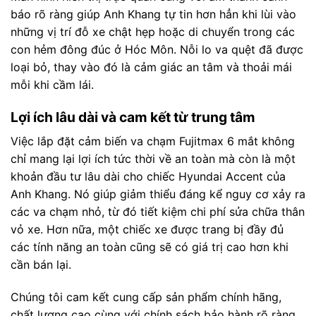
báo rõ ràng giúp Anh Khang tự tin hơn hẳn khi lùi vào
những vị trí đỗ xe chật hẹp hoặc di chuyển trong các
con hẻm đông đúc ở Hóc Môn. Nỗi lo va quệt đã được
loại bỏ, thay vào đó là cảm giác an tâm và thoải mái
mỗi khi cầm lái.
Lợi ích lâu dài và cam kết từ trung tâm
Việc lắp đặt cảm biến va chạm Fujitmax 6 mắt không
chỉ mang lại lợi ích tức thời về an toàn mà còn là một
khoản đầu tư lâu dài cho chiếc Hyundai Accent của
Anh Khang. Nó giúp giảm thiểu đáng kể nguy cơ xảy ra
các va chạm nhỏ, từ đó tiết kiệm chi phí sửa chữa thân
vỏ xe. Hơn nữa, một chiếc xe được trang bị đầy đủ
các tính năng an toàn cũng sẽ có giá trị cao hơn khi
cần bán lại.
Chúng tôi cam kết cung cấp sản phẩm chính hãng,
chất lượng cao cùng với chính sách bảo hành rõ ràng