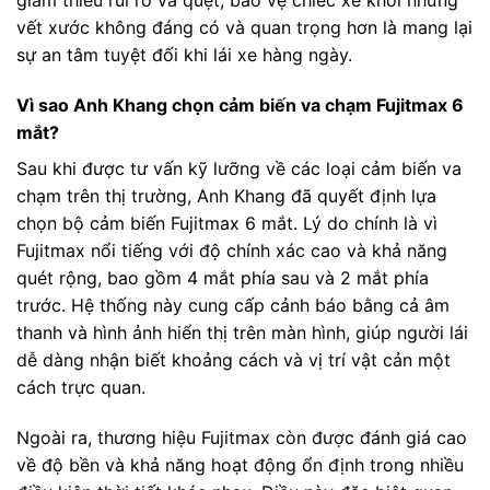
giảm thiểu rủi ro va quệt, bảo vệ chiếc xe khỏi những
vết xước không đáng có và quan trọng hơn là mang lại
sự an tâm tuyệt đối khi lái xe hàng ngày.
Vì sao Anh Khang chọn cảm biến va chạm Fujitmax 6
mắt?
Sau khi được tư vấn kỹ lưỡng về các loại cảm biến va
chạm trên thị trường, Anh Khang đã quyết định lựa
chọn bộ cảm biến Fujitmax 6 mắt. Lý do chính là vì
Fujitmax nổi tiếng với độ chính xác cao và khả năng
quét rộng, bao gồm 4 mắt phía sau và 2 mắt phía
trước. Hệ thống này cung cấp cảnh báo bằng cả âm
thanh và hình ảnh hiển thị trên màn hình, giúp người lái
dễ dàng nhận biết khoảng cách và vị trí vật cản một
cách trực quan.
Ngoài ra, thương hiệu Fujitmax còn được đánh giá cao
về độ bền và khả năng hoạt động ổn định trong nhiều