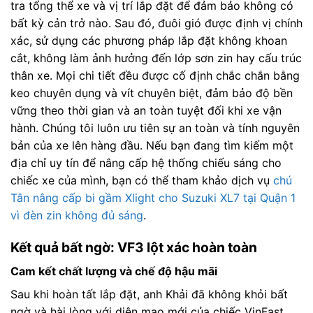
tra tổng thể xe và vị trí lắp đặt để đảm bảo không có
bất kỳ cản trở nào. Sau đó, đuôi gió được định vị chính
xác, sử dụng các phương pháp lắp đặt không khoan
cắt, không làm ảnh hưởng đến lớp sơn zin hay cấu trúc
thân xe. Mọi chi tiết đều được cố định chắc chắn bằng
keo chuyên dụng và vít chuyên biệt, đảm bảo độ bền
vững theo thời gian và an toàn tuyệt đối khi xe vận
hành. Chúng tôi luôn ưu tiên sự an toàn và tính nguyên
bản của xe lên hàng đầu. Nếu bạn đang tìm kiếm một
địa chỉ uy tín để nâng cấp hệ thống chiếu sáng cho
chiếc xe của mình, bạn có thể tham khảo dịch vụ
chú
Tân nâng cấp bi gầm Xlight cho Suzuki XL7 tại Quận 1
vì đèn zin không đủ sáng
.
Kết quả bất ngờ: VF3 lột xác hoàn toàn
Cam kết chất lượng và chế độ hậu mãi
Sau khi hoàn tất lắp đặt, anh Khải đã không khỏi bất
ngờ và hài lòng với diện mạo mới của chiếc VinFast