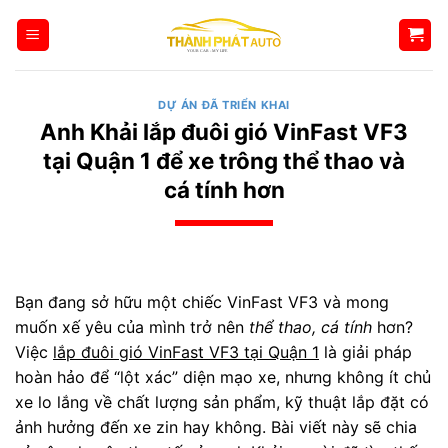
Bỏ
qua
nội
dung
DỰ ÁN ĐÃ TRIỂN KHAI
Anh Khải lắp đuôi gió VinFast VF3
tại Quận 1 để xe trông thể thao và
cá tính hơn
Bạn đang sở hữu một chiếc VinFast VF3 và mong
muốn xế yêu của mình trở nên
thể thao, cá tính
hơn?
Việc
lắp đuôi gió VinFast VF3 tại Quận 1
là giải pháp
hoàn hảo để “lột xác” diện mạo xe, nhưng không ít chủ
xe lo lắng về chất lượng sản phẩm, kỹ thuật lắp đặt có
ảnh hưởng đến xe zin hay không. Bài viết này sẽ chia