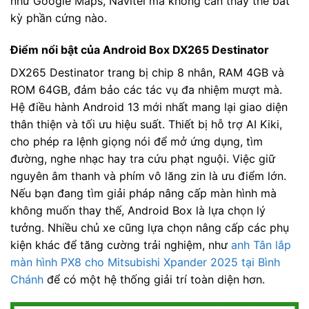
như Google Maps, Navitel mà không cần thay thế bất
kỳ phần cứng nào.
Điểm nổi bật của Android Box DX265 Destinator
DX265 Destinator trang bị chip 8 nhân, RAM 4GB và
ROM 64GB, đảm bảo các tác vụ đa nhiệm mượt mà.
Hệ điều hành Android 13 mới nhất mang lại giao diện
thân thiện và tối ưu hiệu suất. Thiết bị hỗ trợ AI Kiki,
cho phép ra lệnh giọng nói để mở ứng dụng, tìm
đường, nghe nhạc hay tra cứu phạt nguội. Việc giữ
nguyên âm thanh và phím vô lăng zin là ưu điểm lớn.
Nếu bạn đang tìm giải pháp nâng cấp màn hình mà
không muốn thay thế, Android Box là lựa chọn lý
tưởng. Nhiều chủ xe cũng lựa chọn nâng cấp các phụ
kiện khác để tăng cường trải nghiệm, như
anh Tân lắp
màn hình PX8 cho Mitsubishi Xpander 2025 tại Bình
Chánh
để có một hệ thống giải trí toàn diện hơn.