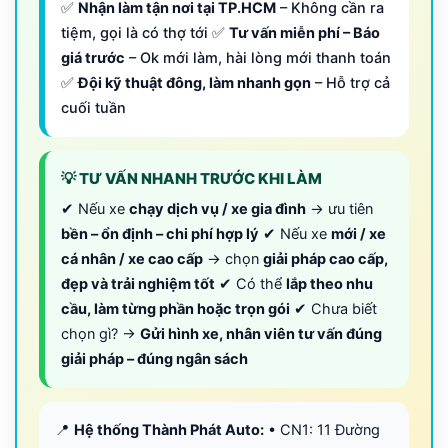
✅
Nhận làm tận nơi tại TP.HCM
– Không cần ra
tiệm, gọi là có thợ tới ✅
Tư vấn miễn phí – Báo
giá trước
– Ok mới làm, hài lòng mới thanh toán
✅
Đội kỹ thuật đông, làm nhanh gọn
– Hỗ trợ cả
cuối tuần
💡 TƯ VẤN NHANH TRƯỚC KHI LÀM
✔ Nếu xe
chạy dịch vụ / xe gia đình
→ ưu tiên
bền – ổn định – chi phí hợp lý
✔ Nếu xe
mới / xe
cá nhân / xe cao cấp
→ chọn
giải pháp cao cấp,
đẹp và trải nghiệm tốt
✔ Có thể
lắp theo nhu
cầu, làm từng phần hoặc trọn gói
✔ Chưa biết
chọn gì? →
Gửi hình xe, nhân viên tư vấn đúng
giải pháp – đúng ngân sách
📍
Hệ thống Thành Phát Auto:
• CN1: 11 Đường