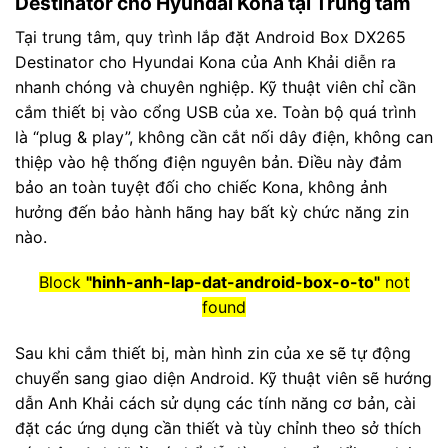
Destinator cho Hyundai Kona tại Trung tâm
Tại trung tâm, quy trình lắp đặt Android Box DX265
Destinator cho Hyundai Kona của Anh Khải diễn ra
nhanh chóng và chuyên nghiệp. Kỹ thuật viên chỉ cần
cắm thiết bị vào cổng USB của xe. Toàn bộ quá trình
là “plug & play”, không cần cắt nối dây điện, không can
thiệp vào hệ thống điện nguyên bản. Điều này đảm
bảo an toàn tuyệt đối cho chiếc Kona, không ảnh
hưởng đến bảo hành hãng hay bất kỳ chức năng zin
nào.
Block
"hinh-anh-lap-dat-android-box-o-to"
not
found
Sau khi cắm thiết bị, màn hình zin của xe sẽ tự động
chuyển sang giao diện Android. Kỹ thuật viên sẽ hướng
dẫn Anh Khải cách sử dụng các tính năng cơ bản, cài
đặt các ứng dụng cần thiết và tùy chỉnh theo sở thích