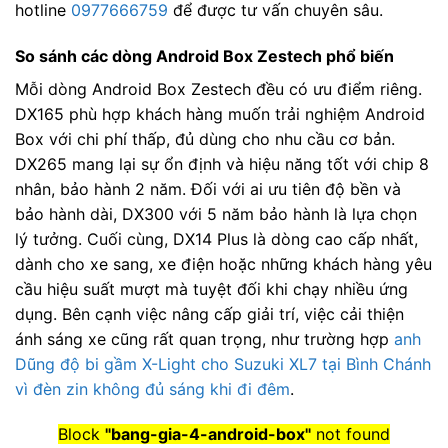
hotline
0977666759
để được tư vấn chuyên sâu.
So sánh các dòng Android Box Zestech phổ biến
Mỗi dòng Android Box Zestech đều có ưu điểm riêng.
DX165 phù hợp khách hàng muốn trải nghiệm Android
Box với chi phí thấp, đủ dùng cho nhu cầu cơ bản.
DX265 mang lại sự ổn định và hiệu năng tốt với chip 8
nhân, bảo hành 2 năm. Đối với ai ưu tiên độ bền và
bảo hành dài, DX300 với 5 năm bảo hành là lựa chọn
lý tưởng. Cuối cùng, DX14 Plus là dòng cao cấp nhất,
dành cho xe sang, xe điện hoặc những khách hàng yêu
cầu hiệu suất mượt mà tuyệt đối khi chạy nhiều ứng
dụng. Bên cạnh việc nâng cấp giải trí, việc cải thiện
ánh sáng xe cũng rất quan trọng, như trường hợp
anh
Dũng độ bi gầm X-Light cho Suzuki XL7 tại Bình Chánh
vì đèn zin không đủ sáng khi đi đêm
.
Block
"bang-gia-4-android-box"
not found