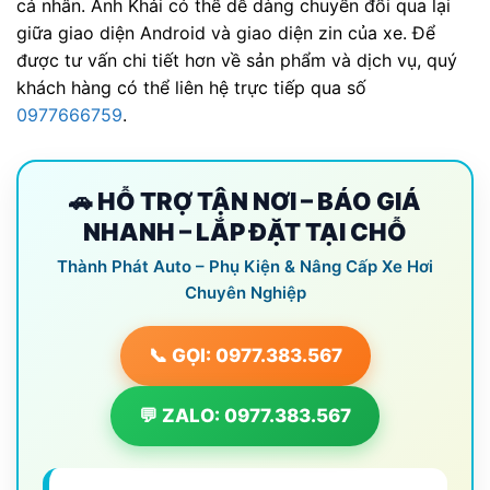
cá nhân. Anh Khải có thể dễ dàng chuyển đổi qua lại
giữa giao diện Android và giao diện zin của xe. Để
được tư vấn chi tiết hơn về sản phẩm và dịch vụ, quý
khách hàng có thể liên hệ trực tiếp qua số
0977666759
.
🚗 HỖ TRỢ TẬN NƠI – BÁO GIÁ
NHANH – LẮP ĐẶT TẠI CHỖ
Thành Phát Auto – Phụ Kiện & Nâng Cấp Xe Hơi
Chuyên Nghiệp
📞 GỌI: 0977.383.567
💬 ZALO: 0977.383.567