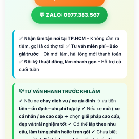
💬 ZALO: 0977.383.567
✅
Nhận làm tận nơi tại TP.HCM
– Không cần ra
tiệm, gọi là có thợ tới ✅
Tư vấn miễn phí – Báo
giá trước
– Ok mới làm, hài lòng mới thanh toán
✅
Đội kỹ thuật đông, làm nhanh gọn
– Hỗ trợ cả
cuối tuần
💡 TƯ VẤN NHANH TRƯỚC KHI LÀM
✔ Nếu xe
chạy dịch vụ / xe gia đình
→ ưu tiên
bền – ổn định – chi phí hợp lý
✔ Nếu xe
mới / xe
cá nhân / xe cao cấp
→ chọn
giải pháp cao cấp,
đẹp và trải nghiệm tốt
✔ Có thể
lắp theo nhu
cầu, làm từng phần hoặc trọn gói
✔ Chưa biết