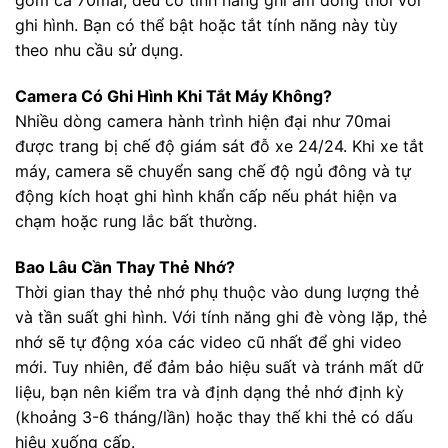
gồm cả 70mai, đều có tính năng ghi âm đồng thời với
ghi hình. Bạn có thể bật hoặc tắt tính năng này tùy
theo nhu cầu sử dụng.
Camera Có Ghi Hình Khi Tắt Máy Không?
Nhiều dòng camera hành trình hiện đại như 70mai
được trang bị chế độ giám sát đỗ xe 24/24. Khi xe tắt
máy, camera sẽ chuyển sang chế độ ngủ đông và tự
động kích hoạt ghi hình khẩn cấp nếu phát hiện va
chạm hoặc rung lắc bất thường.
Bao Lâu Cần Thay Thẻ Nhớ?
Thời gian thay thẻ nhớ phụ thuộc vào dung lượng thẻ
và tần suất ghi hình. Với tính năng ghi đè vòng lặp, thẻ
nhớ sẽ tự động xóa các video cũ nhất để ghi video
mới. Tuy nhiên, để đảm bảo hiệu suất và tránh mất dữ
liệu, bạn nên kiểm tra và định dạng thẻ nhớ định kỳ
(khoảng 3-6 tháng/lần) hoặc thay thế khi thẻ có dấu
hiệu xuống cấp.