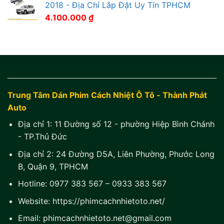
2018 - Địa Chỉ Lắp Đặt Uy Tín TPHCM
4.100.000
₫
Trung Tâm Dán Phim Cách Nhiệt Ô Tô - Thành Phát
Auto
Địa chỉ 1:
11 Đường số 12 - phường Hiệp Bình Chánh
- TP.Thủ Đức
Địa chỉ 2:
24 Đường D5A, Liên Phường, Phước Long
B, Quận 9, TPHCM
Hotline:
0977 383 567
–
0933 383 567
Website:
https://phimcachnhietoto.net/
Email:
phimcachnhietoto.net@gmail.com