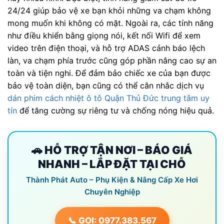
24/24 giúp bảo vệ xe bạn khỏi những va chạm không
mong muốn khi không có mặt. Ngoài ra, các tính năng
như điều khiển bằng giọng nói, kết nối Wifi để xem
video trên điện thoại, và hỗ trợ ADAS cảnh báo lệch
làn, va chạm phía trước cũng góp phần nâng cao sự an
toàn và tiện nghi. Để đảm bảo chiếc xe của bạn được
bảo vệ toàn diện, bạn cũng có thể cân nhắc dịch vụ
dán phim cách nhiệt ô tô Quận Thủ Đức trung tâm uy
tín
để tăng cường sự riêng tư và chống nóng hiệu quả.
🚗 HỖ TRỢ TẬN NƠI – BÁO GIÁ
NHANH – LẮP ĐẶT TẠI CHỖ
Thành Phát Auto – Phụ Kiện & Nâng Cấp Xe Hơi
Chuyên Nghiệp
📞 GỌI: 0977.383.567