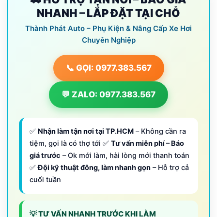
NHANH – LẮP ĐẶT TẠI CHỖ
Thành Phát Auto – Phụ Kiện & Nâng Cấp Xe Hơi
Chuyên Nghiệp
📞 GỌI: 0977.383.567
💬 ZALO: 0977.383.567
✅
Nhận làm tận nơi tại TP.HCM
– Không cần ra
tiệm, gọi là có thợ tới ✅
Tư vấn miễn phí – Báo
giá trước
– Ok mới làm, hài lòng mới thanh toán
✅
Đội kỹ thuật đông, làm nhanh gọn
– Hỗ trợ cả
cuối tuần
💡 TƯ VẤN NHANH TRƯỚC KHI LÀM