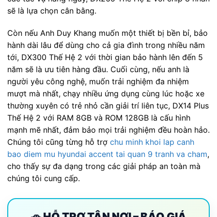
sẽ là lựa chọn cân bằng.
Còn nếu Anh Duy Khang muốn một thiết bị bền bỉ, bảo
hành dài lâu để dùng cho cả gia đình trong nhiều năm
tới, DX300 Thế Hệ 2 với thời gian bảo hành lên đến 5
năm sẽ là ưu tiên hàng đầu. Cuối cùng, nếu anh là
người yêu công nghệ, muốn trải nghiệm đa nhiệm
mượt mà nhất, chạy nhiều ứng dụng cùng lúc hoặc xe
thường xuyên có trẻ nhỏ cần giải trí liên tục, DX14 Plus
Thế Hệ 2 với RAM 8GB và ROM 128GB là cấu hình
mạnh mẽ nhất, đảm bảo mọi trải nghiệm đều hoàn hảo.
Chúng tôi cũng từng hỗ trợ
chu minh khoi lap canh
bao diem mu hyundai accent tai quan 9 tranh va cham
,
cho thấy sự đa dạng trong các giải pháp an toàn mà
chúng tôi cung cấp.
🚗 HỖ TRỢ TẬN NƠI – BÁO GIÁ