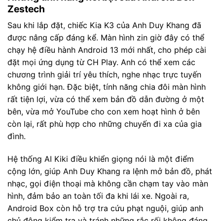
Zestech
Sau khi lắp đặt, chiếc Kia K3 của Anh Duy Khang đã
được nâng cấp đáng kể. Màn hình zin giờ đây có thể
chạy hệ điều hành Android 13 mới nhất, cho phép cài
đặt mọi ứng dụng từ CH Play. Anh có thể xem các
chương trình giải trí yêu thích, nghe nhạc trực tuyến
không giới hạn. Đặc biệt, tính năng chia đôi màn hình
rất tiện lợi, vừa có thể xem bản đồ dẫn đường ở một
bên, vừa mở YouTube cho con xem hoạt hình ở bên
còn lại, rất phù hợp cho những chuyến đi xa của gia
đình.
Hệ thống AI Kiki điều khiển giọng nói là một điểm
cộng lớn, giúp Anh Duy Khang ra lệnh mở bản đồ, phát
nhạc, gọi điện thoại mà không cần chạm tay vào màn
hình, đảm bảo an toàn tối đa khi lái xe. Ngoài ra,
Android Box còn hỗ trợ tra cứu phạt nguội, giúp anh
chủ động kiểm tra và tránh những rắc rối không đáng