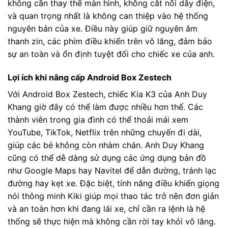
không cần thay thế màn hình, không cắt nối dây điện,
và quan trọng nhất là không can thiệp vào hệ thống
nguyên bản của xe. Điều này giúp giữ nguyên âm
thanh zin, các phím điều khiển trên vô lăng, đảm bảo
sự an toàn và ổn định tuyệt đối cho chiếc xe của anh.
Lợi ích khi nâng cấp Android Box Zestech
Với Android Box Zestech, chiếc Kia K3 của Anh Duy
Khang giờ đây có thể làm được nhiều hơn thế. Các
thành viên trong gia đình có thể thoải mái xem
YouTube, TikTok, Netflix trên những chuyến đi dài,
giúp các bé không còn nhàm chán. Anh Duy Khang
cũng có thể dễ dàng sử dụng các ứng dụng bản đồ
như Google Maps hay Navitel để dẫn đường, tránh lạc
đường hay kẹt xe. Đặc biệt, tính năng điều khiển giọng
nói thông minh Kiki giúp mọi thao tác trở nên đơn giản
và an toàn hơn khi đang lái xe, chỉ cần ra lệnh là hệ
thống sẽ thực hiện mà không cần rời tay khỏi vô lăng.