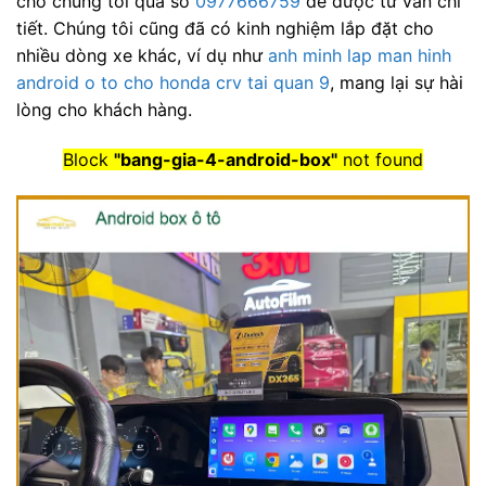
cho chúng tôi qua số
0977666759
để được tư vấn chi
tiết. Chúng tôi cũng đã có kinh nghiệm lắp đặt cho
nhiều dòng xe khác, ví dụ như
anh minh lap man hinh
android o to cho honda crv tai quan 9
, mang lại sự hài
lòng cho khách hàng.
Block
"bang-gia-4-android-box"
not found