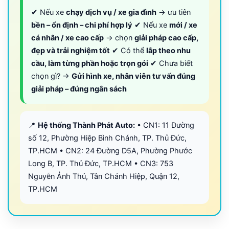
✔ Nếu xe
chạy dịch vụ / xe gia đình
→ ưu tiên
bền – ổn định – chi phí hợp lý
✔ Nếu xe
mới / xe
cá nhân / xe cao cấp
→ chọn
giải pháp cao cấp,
đẹp và trải nghiệm tốt
✔ Có thể
lắp theo nhu
cầu, làm từng phần hoặc trọn gói
✔ Chưa biết
chọn gì? →
Gửi hình xe, nhân viên tư vấn đúng
giải pháp – đúng ngân sách
📍
Hệ thống Thành Phát Auto:
• CN1: 11 Đường
số 12, Phường Hiệp Bình Chánh, TP. Thủ Đức,
TP.HCM • CN2: 24 Đường D5A, Phường Phước
Long B, TP. Thủ Đức, TP.HCM • CN3: 753
Nguyễn Ảnh Thủ, Tân Chánh Hiệp, Quận 12,
TP.HCM