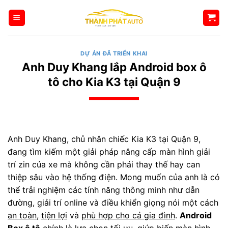
Bỏ
qua
nội
dung
DỰ ÁN ĐÃ TRIỂN KHAI
Anh Duy Khang lắp Android box ô
tô cho Kia K3 tại Quận 9
Anh Duy Khang, chủ nhân chiếc Kia K3 tại Quận 9,
đang tìm kiếm một giải pháp nâng cấp màn hình giải
trí zin của xe mà không cần phải thay thế hay can
thiệp sâu vào hệ thống điện. Mong muốn của anh là có
thể trải nghiệm các tính năng thông minh như dẫn
đường, giải trí online và điều khiển giọng nói một cách
an toàn
,
tiện lợi
và
phù hợp cho cả gia đình
.
Android
Box ô tô
chính là lựa chọn tối ưu, giúp biến màn hình