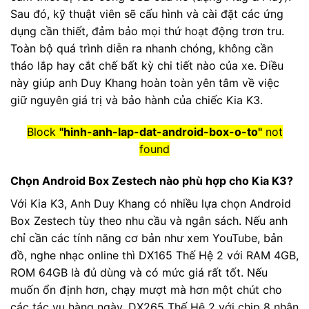
Sau đó, kỹ thuật viên sẽ cấu hình và cài đặt các ứng
dụng cần thiết, đảm bảo mọi thứ hoạt động trơn tru.
Toàn bộ quá trình diễn ra nhanh chóng, không cần
tháo lắp hay cắt chế bất kỳ chi tiết nào của xe. Điều
này giúp anh Duy Khang hoàn toàn yên tâm về việc
giữ nguyên giá trị và bảo hành của chiếc Kia K3.
Block
"hinh-anh-lap-dat-android-box-o-to"
not
found
Chọn Android Box Zestech nào phù hợp cho Kia K3?
Với Kia K3, Anh Duy Khang có nhiều lựa chọn Android
Box Zestech tùy theo nhu cầu và ngân sách. Nếu anh
chỉ cần các tính năng cơ bản như xem YouTube, bản
đồ, nghe nhạc online thì DX165 Thế Hệ 2 với RAM 4GB,
ROM 64GB là đủ dùng và có mức giá rất tốt. Nếu
muốn ổn định hơn, chạy mượt mà hơn một chút cho
các tác vụ hàng ngày, DX265 Thế Hệ 2 với chip 8 nhân